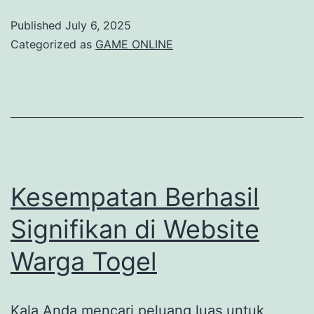
Online:
Published
July 6, 2025
Keseruan
Categorized as
GAME ONLINE
dan
Kesempatan
Berharga
di
Satria4D
Kesempatan Berhasil
Signifikan di Website
Warga Togel
Kala Anda mencari peluang luas untuk