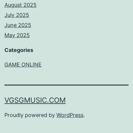
August 2025
July 2025
June 2025
May 2025
Categories
GAME ONLINE
VGSGMUSIC.COM
Proudly powered by
WordPress
.