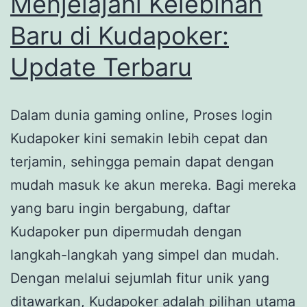
Menjelajahi Kelebihan
Baru di Kudapoker:
Update Terbaru
Dalam dunia gaming online, Proses login
Kudapoker kini semakin lebih cepat dan
terjamin, sehingga pemain dapat dengan
mudah masuk ke akun mereka. Bagi mereka
yang baru ingin bergabung, daftar
Kudapoker pun dipermudah dengan
langkah-langkah yang simpel dan mudah.
Dengan melalui sejumlah fitur unik yang
ditawarkan, Kudapoker adalah pilihan utama