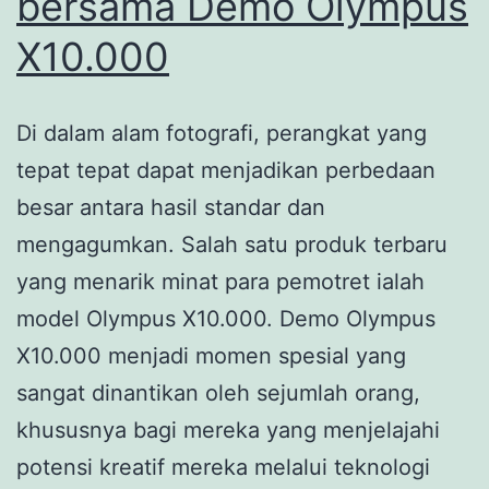
bersama Demo Olympus
X10.000
Di dalam alam fotografi, perangkat yang
tepat tepat dapat menjadikan perbedaan
besar antara hasil standar dan
mengagumkan. Salah satu produk terbaru
yang menarik minat para pemotret ialah
model Olympus X10.000. Demo Olympus
X10.000 menjadi momen spesial yang
sangat dinantikan oleh sejumlah orang,
khususnya bagi mereka yang menjelajahi
potensi kreatif mereka melalui teknologi