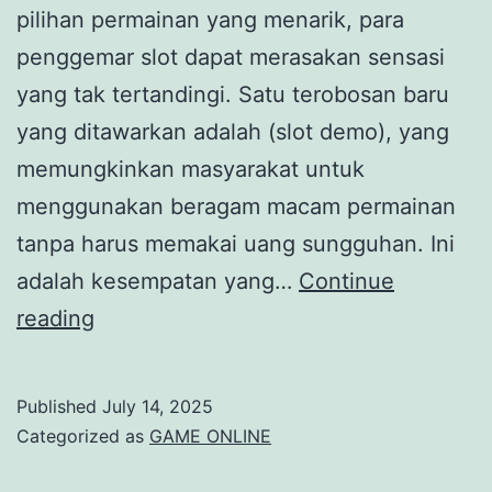
pilihan permainan yang menarik, para
penggemar slot dapat merasakan sensasi
yang tak tertandingi. Satu terobosan baru
yang ditawarkan adalah (slot demo), yang
memungkinkan masyarakat untuk
menggunakan beragam macam permainan
tanpa harus memakai uang sungguhan. Ini
adalah kesempatan yang…
Continue
Demo
reading
Slot
Rupiah:
Published
July 14, 2025
Kesempatan
Categorized as
GAME ONLINE
Bagi