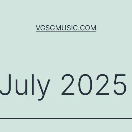
VGSGMUSIC.COM
July 2025