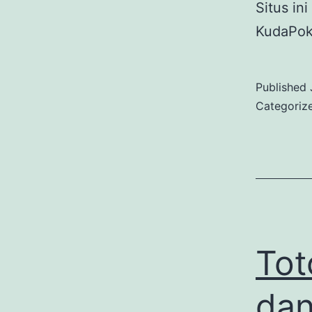
Situs in
KudaPo
Published
Categoriz
Tot
dan