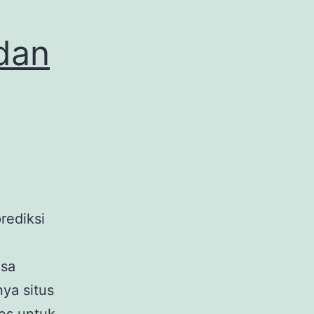
 dan
rediksi
isa
ya situs