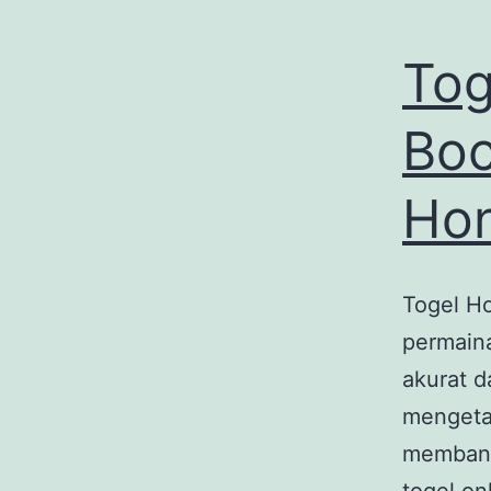
Tog
Boc
Ho
Togel H
permaina
akurat d
mengetah
membant