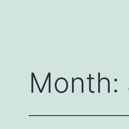
Skip
to
content
Month: