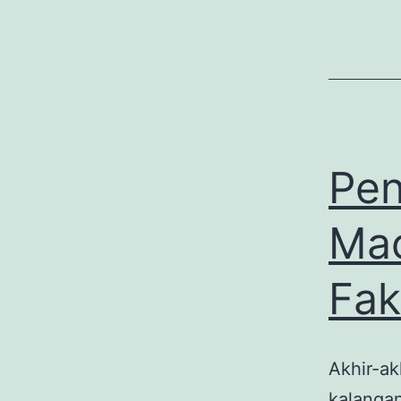
Pen
Mac
Fak
Akhir-ak
kalangan