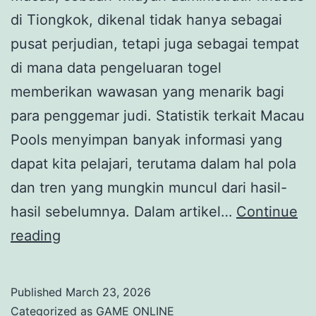
di Tiongkok, dikenal tidak hanya sebagai
pusat perjudian, tetapi juga sebagai tempat
di mana data pengeluaran togel
memberikan wawasan yang menarik bagi
para penggemar judi. Statistik terkait Macau
Pools menyimpan banyak informasi yang
dapat kita pelajari, terutama dalam hal pola
dan tren yang mungkin muncul dari hasil-
hasil sebelumnya. Dalam artikel…
Continue
Statistik
reading
Macau
Pools:
Published
March 23, 2026
Apa
Categorized as
GAME ONLINE