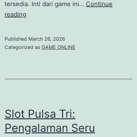
tersedia. Inti dari game ini…
Continue
Strategi
reading
Menang
di
Published
March 26, 2026
Pasaran
Categorized as
GAME ONLINE
Togel
Hongkong:
Menggunakan
Data
HK
Dengan
Slot Pulsa Tri:
Efektif
Pengalaman Seru