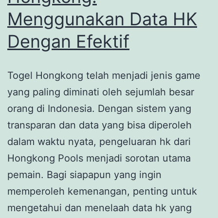
Menggunakan Data HK
Dengan Efektif
Togel Hongkong telah menjadi jenis game
yang paling diminati oleh sejumlah besar
orang di Indonesia. Dengan sistem yang
transparan dan data yang bisa diperoleh
dalam waktu nyata, pengeluaran hk dari
Hongkong Pools menjadi sorotan utama
pemain. Bagi siapapun yang ingin
memperoleh kemenangan, penting untuk
mengetahui dan menelaah data hk yang