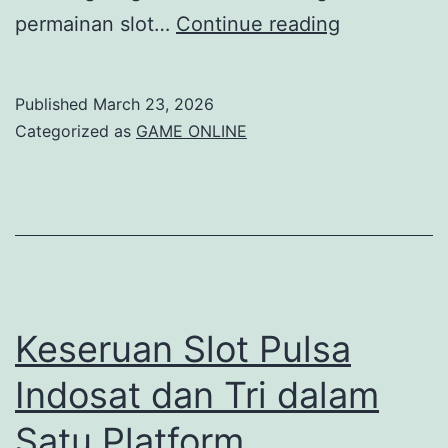
Slot
permainan slot…
Continue reading
Pulsa
Tri:
Published
March 23, 2026
Pengalama
Categorized as
GAME ONLINE
Seru
Bermain
Slot
Lewat
Pulsa
Keseruan Slot Pulsa
Indosat dan Tri dalam
Satu Platform