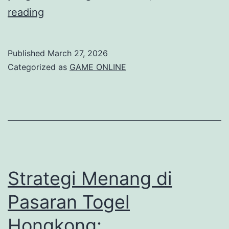
Membangunlah
reading
Keberanian
pada
Published
March 27, 2026
Tabel
Categorized as
GAME ONLINE
IDN
Play:
Kisah
FerariPoker
Strategi Menang di
Pasaran Togel
Hongkong: