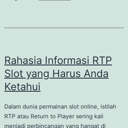
yang
Bisa
Kita
Pelajari?
Rahasia Informasi RTP
Slot yang Harus Anda
Ketahui
Dalam dunia permainan slot online, istilah
RTP atau Return to Player sering kali
menjadi perbincangan yang hangat di