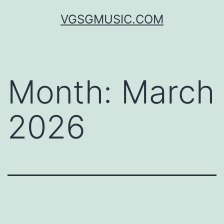
Skip
VGSGMUSIC.COM
to
content
Month:
March
2026