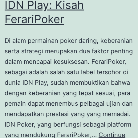
IDN Play: Kisah
FerariPoker
Di alam permainan poker daring, keberanian
serta strategi merupakan dua faktor penting
dalam mencapai kesuksesan. FerariPoker,
sebagai adalah salah satu label tersohor di
dunia IDN Play, sudah membuktikan bahwa
dengan keberanian yang tepat sesuai, para
pemain dapat menembus pelbagai ujian dan
mendapatkan prestasi yang yang memadai.
IDN Poker, yang berfungsi sebagai platform
yang mendukung FerariPoker,…
Continue