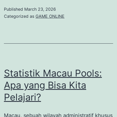
Pulsa
Published
March 23, 2026
Indosat
Categorized as
GAME ONLINE
dan
Tri
dalam
Satu
Platform
Statistik Macau Pools:
Apa yang Bisa Kita
Pelajari?
Macau, sebuah wilayah administratif khusus