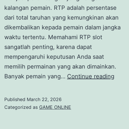
kalangan pemain. RTP adalah persentase
dari total taruhan yang kemungkinan akan
dikembalikan kepada pemain dalam jangka
waktu tertentu. Memahami RTP slot
sangatlah penting, karena dapat
mempengaruhi keputusan Anda saat
memilih permainan yang akan dimainkan.
Raha
Banyak pemain yang…
Continue reading
Infor
RTP
Published
March 22, 2026
Slot
Categorized as
GAME ONLINE
yang
Haru