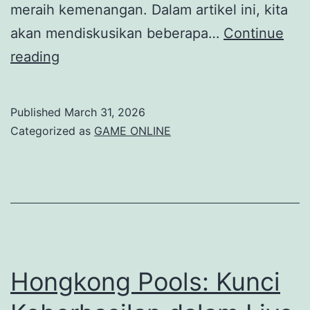
meraih kemenangan. Dalam artikel ini, kita
akan mendiskusikan beberapa…
Continue
Cara
reading
Terbaik
Memenangkan
Published
March 31, 2026
Togel
Categorized as
GAME ONLINE
Setiap
Kali
Saat
Hongkong Pools: Kunci