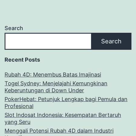
Search
Search
Recent Posts
Rubah 4D: Menembus Batas Imajinasi
Togel Sydney: Menjelajahi Kemungkinan
Keberuntungan di Down Under
PokerHebat: Petunjuk Lengkap bagi Pemula dan
Profesional
Slot Indosat Indonesia: Kesempatan Bertaruh
yang Seru
Menggali Potensi Rubah 4D dalam Industri