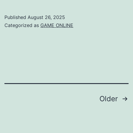
Hari
Ini:
Published
August 26, 2025
Prediksi
Categorized as
GAME ONLINE
Angka
SDY
yang
Akan
Mengubah
Nasib
Anda
Posts
Older
pagination