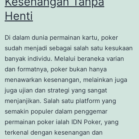
Kesenangan Tanpa
Henti
Di dalam dunia permainan kartu, poker
sudah menjadi sebagai salah satu kesukaan
banyak individu. Melalui beraneka varian
dan formatnya, poker bukan hanya
menawarkan kesenangan, melainkan juga
juga ujian dan strategi yang sangat
menjanjikan. Salah satu platform yang
semakin populer dalam penggemar
permainan poker ialah IDN Poker, yang
terkenal dengan kesenangan dan