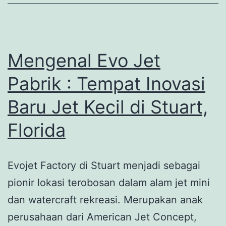
Taruhan
Mengenal Evo Jet
Pabrik : Tempat Inovasi
Baru Jet Kecil di Stuart,
Florida
Evojet Factory di Stuart menjadi sebagai
pionir lokasi terobosan dalam alam jet mini
dan watercraft rekreasi. Merupakan anak
perusahaan dari American Jet Concept,