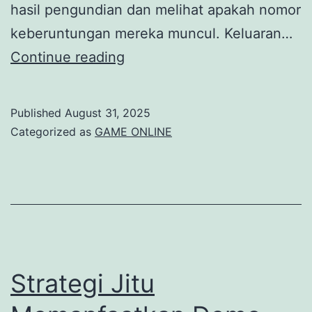
hasil pengundian dan melihat apakah nomor
keberuntungan mereka muncul. Keluaran…
Kemenangan
Continue reading
Menanti:
Live
Published
August 31, 2025
Draw
Categorized as
GAME ONLINE
SDY
dan
Peruntungan
Anda
di
Sydney
Strategi Jitu
Lotto