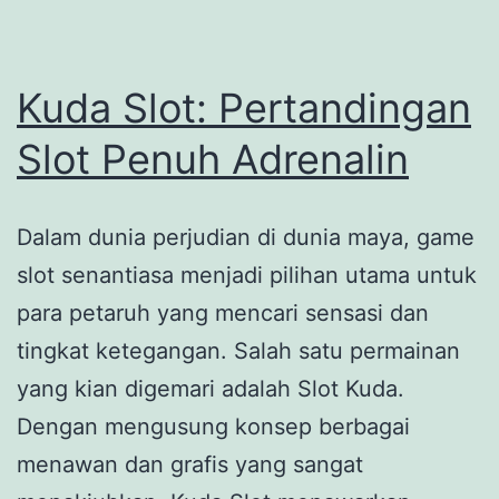
Baru
Jet
Kecil
Kuda Slot: Pertandingan
di
Slot Penuh Adrenalin
Stuart,
Florida
Dalam dunia perjudian di dunia maya, game
slot senantiasa menjadi pilihan utama untuk
para petaruh yang mencari sensasi dan
tingkat ketegangan. Salah satu permainan
yang kian digemari adalah Slot Kuda.
Dengan mengusung konsep berbagai
menawan dan grafis yang sangat