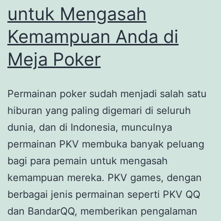
untuk Mengasah
Kemampuan Anda di
Meja Poker
Permainan poker sudah menjadi salah satu
hiburan yang paling digemari di seluruh
dunia, dan di Indonesia, munculnya
permainan PKV membuka banyak peluang
bagi para pemain untuk mengasah
kemampuan mereka. PKV games, dengan
berbagai jenis permainan seperti PKV QQ
dan BandarQQ, memberikan pengalaman