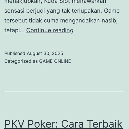
menakjubkan, Kuda Slot menawarkan
sensasi berjudi yang tak terlupakan. Game
tersebut tidak cuma mengandalkan nasib,
Kuda
tetapi…
Continue reading
Slot:
Pertandingan
Published
August 30, 2025
Slot
Categorized as
GAME ONLINE
Penuh
Adrenalin
PKV Poker: Cara Terbaik