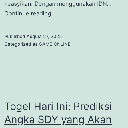
keasyikan. Dengan menggunakan IDN…
IDN
Continue reading
Poker
dengan
Published
August 27, 2025
Kesenangan
Categorized as
GAME ONLINE
Tanpa
Henti
Togel Hari Ini: Prediksi
Angka SDY yang Akan