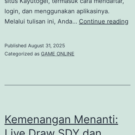
situs Kayutogel, termasuk cara mendaftar,
login, dan menggunakan aplikasinya.
P
Melalui tulisan ini, Anda…
Continue reading
L
M
Published
August 31, 2025
L
Categorized as
GAME ONLINE
Ka
Kemenangan Menanti:
Live Draw SDY dan