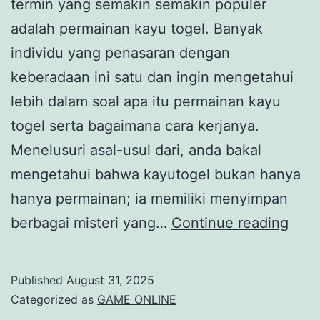
termin yang semakin semakin populer
adalah permainan kayu togel. Banyak
individu yang penasaran dengan
keberadaan ini satu dan ingin mengetahui
lebih dalam soal apa itu permainan kayu
togel serta bagaimana cara kerjanya.
Menelusuri asal-usul dari, anda bakal
mengetahui bahwa kayutogel bukan hanya
hanya permainan; ia memiliki menyimpan
Men
berbagai misteri yang…
Continue reading
Kayu
Sekr
Published
August 31, 2025
di
Categorized as
GAME ONLINE
Dibal