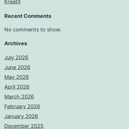
Kreatif
Recent Comments
No comments to show.
Archives
July 2026
June 2026
May 2026
April 2026
March 2026
February 2026
January 2026
December 2025