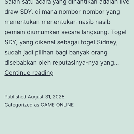
Salah satu acara yang dinantikan adalah live
draw SDY, di mana nombor-nombor yang
menentukan menentukan nasib nasib
pemain diumumkan secara langsung. Togel
SDY, yang dikenal sebagai togel Sidney,
sudah jadi pilihan bagi banyak orang
disebabkan oleh reputasinya-nya yang…
Live
Continue reading
Draw
SDY:
Published
August 31, 2025
Momen
Categorized as
GAME ONLINE
Mendebarkan
bagi
Para