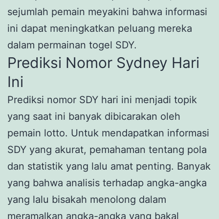
sejumlah pemain meyakini bahwa informasi
ini dapat meningkatkan peluang mereka
dalam permainan togel SDY.
Prediksi Nomor Sydney Hari
Ini
Prediksi nomor SDY hari ini menjadi topik
yang saat ini banyak dibicarakan oleh
pemain lotto. Untuk mendapatkan informasi
SDY yang akurat, pemahaman tentang pola
dan statistik yang lalu amat penting. Banyak
yang bahwa analisis terhadap angka-angka
yang lalu bisakah menolong dalam
meramalkan angka-angka yang bakal