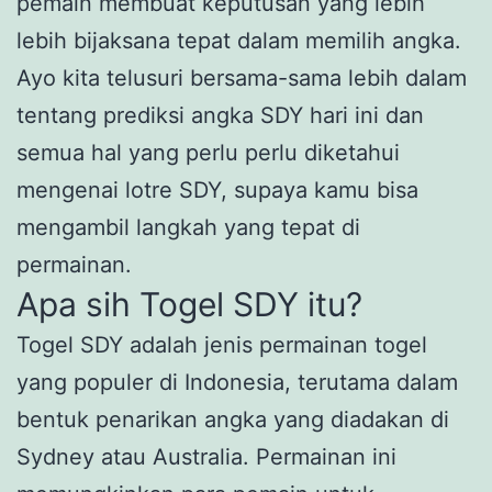
pemain membuat keputusan yang lebih
lebih bijaksana tepat dalam memilih angka.
Ayo kita telusuri bersama-sama lebih dalam
tentang prediksi angka SDY hari ini dan
semua hal yang perlu perlu diketahui
mengenai lotre SDY, supaya kamu bisa
mengambil langkah yang tepat di
permainan.
Apa sih Togel SDY itu?
Togel SDY adalah jenis permainan togel
yang populer di Indonesia, terutama dalam
bentuk penarikan angka yang diadakan di
Sydney atau Australia. Permainan ini