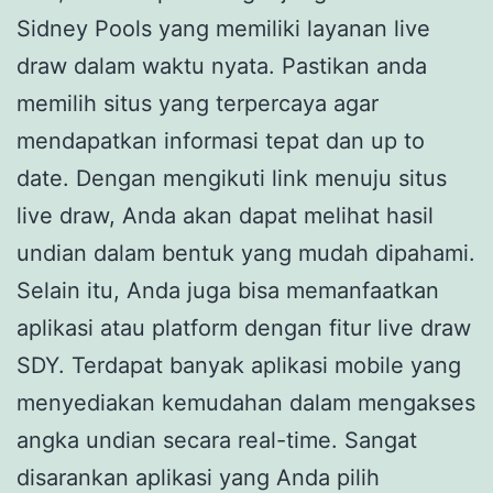
Sidney Pools yang memiliki layanan live
draw dalam waktu nyata. Pastikan anda
memilih situs yang terpercaya agar
mendapatkan informasi tepat dan up to
date. Dengan mengikuti link menuju situs
live draw, Anda akan dapat melihat hasil
undian dalam bentuk yang mudah dipahami.
Selain itu, Anda juga bisa memanfaatkan
aplikasi atau platform dengan fitur live draw
SDY. Terdapat banyak aplikasi mobile yang
menyediakan kemudahan dalam mengakses
angka undian secara real-time. Sangat
disarankan aplikasi yang Anda pilih