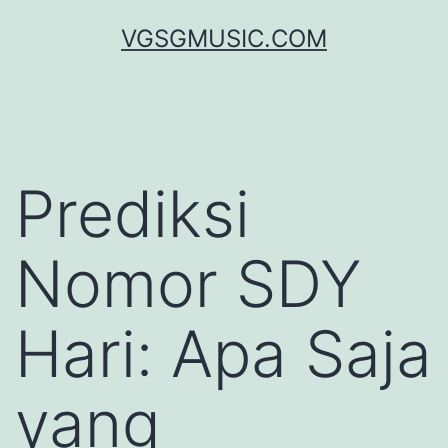
Skip
VGSGMUSIC.COM
to
content
Prediksi
Nomor SDY
Hari: Apa Saja
yang