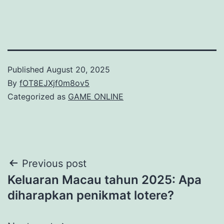
Published
August 20, 2025
By
fOT8EJXjf0m8ov5
Categorized as
GAME ONLINE
Post
Previous post
Keluaran Macau tahun 2025: Apa
navigation
diharapkan penikmat lotere?