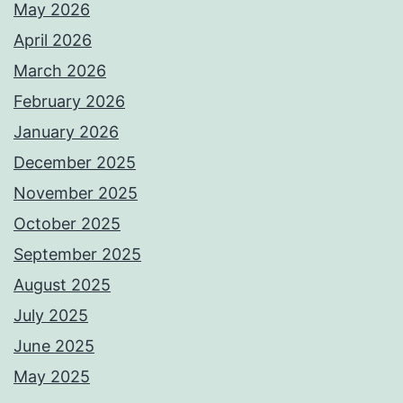
May 2026
April 2026
March 2026
February 2026
January 2026
December 2025
November 2025
October 2025
September 2025
August 2025
July 2025
June 2025
May 2025