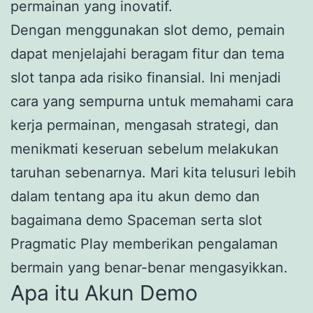
permainan yang inovatif.
Dengan menggunakan slot demo, pemain
dapat menjelajahi beragam fitur dan tema
slot tanpa ada risiko finansial. Ini menjadi
cara yang sempurna untuk memahami cara
kerja permainan, mengasah strategi, dan
menikmati keseruan sebelum melakukan
taruhan sebenarnya. Mari kita telusuri lebih
dalam tentang apa itu akun demo dan
bagaimana demo Spaceman serta slot
Pragmatic Play memberikan pengalaman
bermain yang benar-benar mengasyikkan.
Apa itu Akun Demo