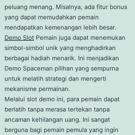
peluang menang. Misalnya, ada fitur bonus
yang dapat memudahkan pemain
mendapatkan kemenangan lebih besar.
Demo Slot
Pemain juga dapat menemukan
simbol-simbol unik yang menghadirkan
berbagai hadiah menarik. Ini menjadikan
Demo Spaceman pilihan yang sempurna
untuk melatih strategi dan mengerti
mekanisme permainan.
Melalui slot demo ini, para pemain dapat
berlatih tanpa merasa tertekan tanpa
ancaman kehilangan uang. Ini sangat
berguna bagi pemain pemula yang ingin