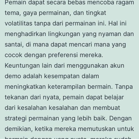
Pemain dapat secara bebas mencoba ragam
tema, gaya permainan, dan tingkat
volatilitas tanpa dari permainan ini. Hal ini
menghadirkan lingkungan yang nyaman dan
santai, di mana dapat mencari mana yang
cocok dengan preferensi mereka.
Keuntungan lain dari menggunakan akun
demo adalah kesempatan dalam
meningkatkan keterampilan bermain. Tanpa
tekanan dari nyata, pemain dapat belajar
dari kesalahan kesalahan dan membuat
strategi permainan yang lebih baik. Dengan
demikian, ketika mereka memutuskan untuk