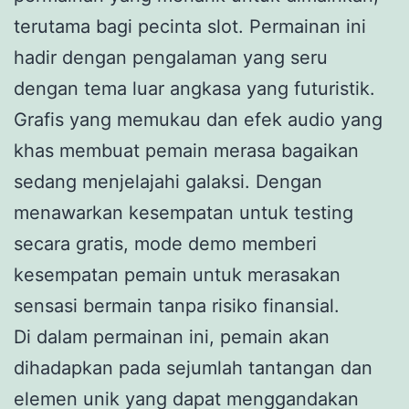
terutama bagi pecinta slot. Permainan ini
hadir dengan pengalaman yang seru
dengan tema luar angkasa yang futuristik.
Grafis yang memukau dan efek audio yang
khas membuat pemain merasa bagaikan
sedang menjelajahi galaksi. Dengan
menawarkan kesempatan untuk testing
secara gratis, mode demo memberi
kesempatan pemain untuk merasakan
sensasi bermain tanpa risiko finansial.
Di dalam permainan ini, pemain akan
dihadapkan pada sejumlah tantangan dan
elemen unik yang dapat menggandakan