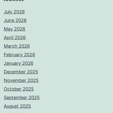
July 2026
June 2026
May 2026
April 2026
March 2026
February 2026
January 2026
December 2025
November 2025
October 2025
September 2025
August 2025