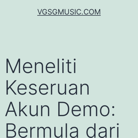
Skip
VGSGMUSIC.COM
to
content
Meneliti
Keseruan
Akun Demo:
Bermula dari