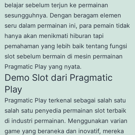
belajar sebelum terjun ke permainan
sesungguhnya. Dengan beragam elemen
seru dalam permainan ini, para pemain tidak
hanya akan menikmati hiburan tapi
pemahaman yang lebih baik tentang fungsi
slot sebelum bermain di mesin permainan
Pragmatic Play yang nyata.
Demo Slot dari Pragmatic
Play
Pragmatic Play terkenal sebagai salah satu
salah satu penyedia permainan slot terbaik
di industri permainan. Menggunakan varian
game yang beraneka dan inovatif, mereka