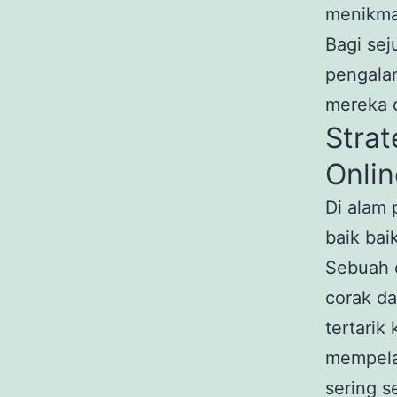
menikma
Bagi sej
pengala
mereka 
Strat
Onlin
Di alam 
baik bai
Sebuah 
corak da
tertarik
mempelaj
sering 