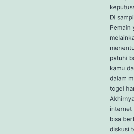
keputusa
Di sampi
Pemain 
melainka
menentu
patuhi b
kamu dap
dalam me
togel ha
Akhirny
internet
bisa ber
diskusi 