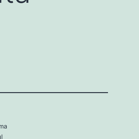
ama
l