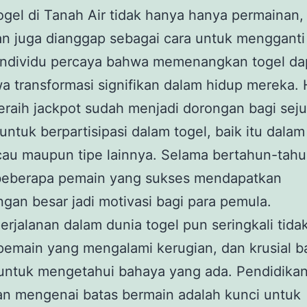
togel di Tanah Air tidak hanya hanya permainan,
n juga dianggap sebagai cara untuk mengganti 
individu percaya bahwa memenangkan togel da
transformasi signifikan dalam hidup mereka. 
raih jackpot sudah menjadi dorongan bagi sej
 untuk berpartisipasi dalam togel, baik itu dala
au maupun tipe lainnya. Selama bertahun-tahun
beberapa pemain yang sukses mendapatkan
an besar jadi motivasi bagi para pemula.
perjalanan dalam dunia togel pun seringkali tida
emain yang mengalami kerugian, dan krusial b
untuk mengetahui bahaya yang ada. Pendidika
an mengenai batas bermain adalah kunci untuk