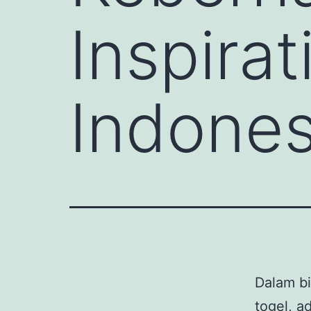
Inspira
Indones
Dalam bi
togel, a