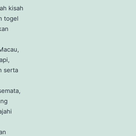
ah kisah
n togel
kan
 Macau,
api,
h serta
semata,
ang
ajahi
kan