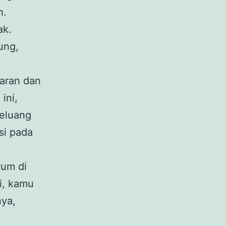
h.
ak.
ung,
aran dan
ini,
peluang
si pada
rum di
i, kamu
nya,