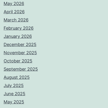
May 2026
April 2026
March 2026
February 2026
January 2026
December 2025
November 2025
October 2025
September 2025
August 2025
July 2025
June 2025
May 2025