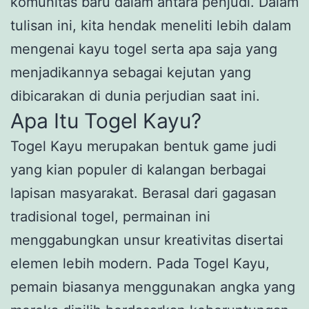
komunitas baru dalam antara penjudi. Dalam
tulisan ini, kita hendak meneliti lebih dalam
mengenai kayu togel serta apa saja yang
menjadikannya sebagai kejutan yang
dibicarakan di dunia perjudian saat ini.
Apa Itu Togel Kayu?
Togel Kayu merupakan bentuk game judi
yang kian populer di kalangan berbagai
lapisan masyarakat. Berasal dari gagasan
tradisional togel, permainan ini
menggabungkan unsur kreativitas disertai
elemen lebih modern. Pada Togel Kayu,
pemain biasanya menggunakan angka yang