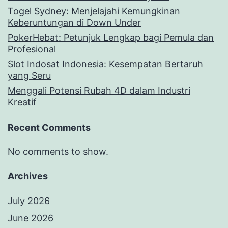
Togel Sydney: Menjelajahi Kemungkinan
Keberuntungan di Down Under
PokerHebat: Petunjuk Lengkap bagi Pemula dan
Profesional
Slot Indosat Indonesia: Kesempatan Bertaruh
yang Seru
Menggali Potensi Rubah 4D dalam Industri
Kreatif
Recent Comments
No comments to show.
Archives
July 2026
June 2026