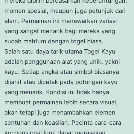
mereka dipilih berdasarkan keberuntungan,
momen spesial, maupun juga petunjuk dari
alam. Permainan ini menawarkan variasi
yang sangat menarik bagi mereka yang
sudah mahfum dengan togel biasa.
Salah satu daya tarik utama Togel Kayu
adalah penggunaan alat yang unik, yakni
kayu. Setiap angka atau simbol biasanya
dijahit atau dicetak pada potongan kayu
yang menarik. Kondisi ini tidak hanya
membuat permainan lebih secara visual,
akan tetapi juga menambahkan elemen
sentuhan dan keaslian. Pecinta cara-cara
konvensional juga dapat merasakan