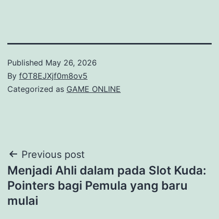
Published
May 26, 2026
By
fOT8EJXjf0m8ov5
Categorized as
GAME ONLINE
Post
Previous post
Menjadi Ahli dalam pada Slot Kuda:
navigation
Pointers bagi Pemula yang baru
mulai