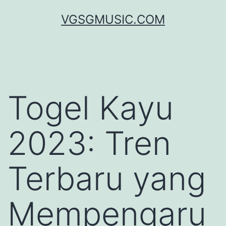
Skip
VGSGMUSIC.COM
to
content
Togel Kayu
2023: Tren
Terbaru yang
Mempengaru