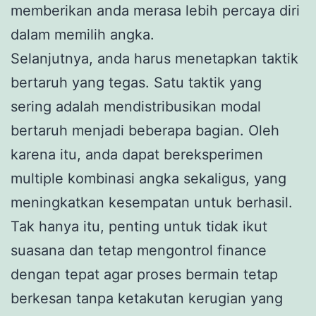
memberikan anda merasa lebih percaya diri
dalam memilih angka.
Selanjutnya, anda harus menetapkan taktik
bertaruh yang tegas. Satu taktik yang
sering adalah mendistribusikan modal
bertaruh menjadi beberapa bagian. Oleh
karena itu, anda dapat bereksperimen
multiple kombinasi angka sekaligus, yang
meningkatkan kesempatan untuk berhasil.
Tak hanya itu, penting untuk tidak ikut
suasana dan tetap mengontrol finance
dengan tepat agar proses bermain tetap
berkesan tanpa ketakutan kerugian yang