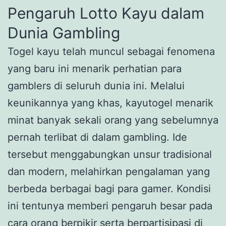
Pengaruh Lotto Kayu dalam
Dunia Gambling
Togel kayu telah muncul sebagai fenomena
yang baru ini menarik perhatian para
gamblers di seluruh dunia ini. Melalui
keunikannya yang khas, kayutogel menarik
minat banyak sekali orang yang sebelumnya
pernah terlibat di dalam gambling. Ide
tersebut menggabungkan unsur tradisional
dan modern, melahirkan pengalaman yang
berbeda berbagai bagi para gamer. Kondisi
ini tentunya memberi pengaruh besar pada
cara orang berpikir serta berpartisipasi di