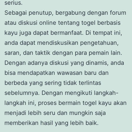
serius.
Sebagai penutup, bergabung dengan forum
atau diskusi online tentang togel berbasis
kayu juga dapat bermanfaat. Di tempat ini,
anda dapat mendiskusikan pengetahuan,
saran, dan taktik dengan para pemain lain.
Dengan adanya diskusi yang dinamis, anda
bisa mendapatkan wawasan baru dan
berbeda yang sering tidak terlintas
sebelumnya. Dengan mengikuti langkah-
langkah ini, proses bermain togel kayu akan
menjadi lebih seru dan mungkin saja
memberikan hasil yang lebih baik.