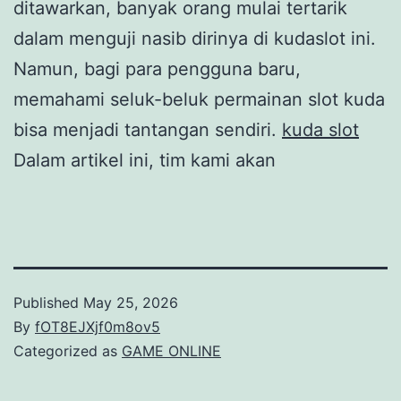
ditawarkan, banyak orang mulai tertarik
dalam menguji nasib dirinya di kudaslot ini.
Namun, bagi para pengguna baru,
memahami seluk-beluk permainan slot kuda
bisa menjadi tantangan sendiri.
kuda slot
Dalam artikel ini, tim kami akan
Published
May 25, 2026
By
fOT8EJXjf0m8ov5
Categorized as
GAME ONLINE