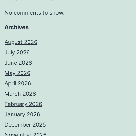
No comments to show.
Archives
August 2026
July 2026
June 2026
May 2026
April 2026
March 2026
February 2026
January 2026
December 2025
November 2025