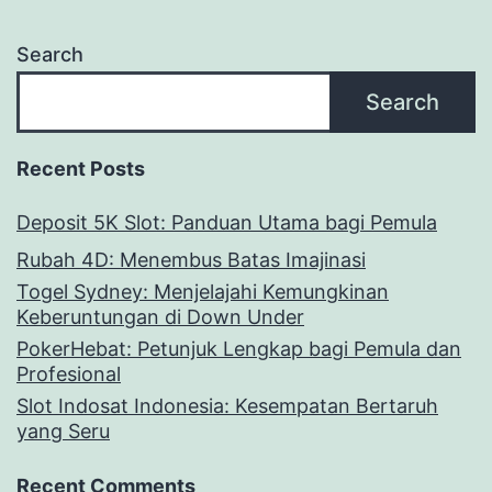
Search
Search
Recent Posts
Deposit 5K Slot: Panduan Utama bagi Pemula
Rubah 4D: Menembus Batas Imajinasi
Togel Sydney: Menjelajahi Kemungkinan
Keberuntungan di Down Under
PokerHebat: Petunjuk Lengkap bagi Pemula dan
Profesional
Slot Indosat Indonesia: Kesempatan Bertaruh
yang Seru
Recent Comments