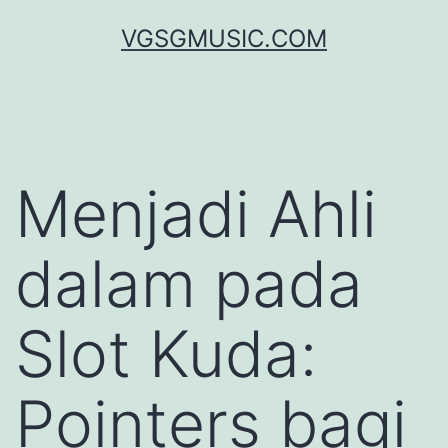
Skip
VGSGMUSIC.COM
to
content
Menjadi Ahli
dalam pada
Slot Kuda:
Pointers bagi