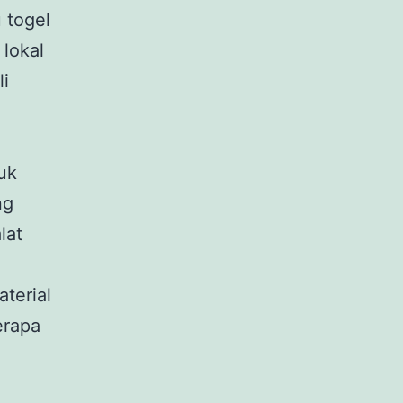
 togel
lokal
li
uk
ng
lat
terial
erapa