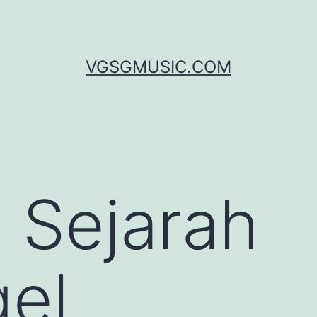
VGSGMUSIC.COM
i Sejarah
el