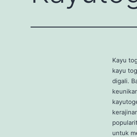
Kayu tog
kayu tog
digali. 
keunikan
kayutoge
kerajina
populari
untuk me