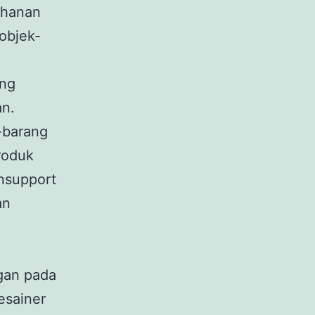
tahanan
objek-
ang
an.
-barang
roduk
ensupport
an
gan pada
esainer