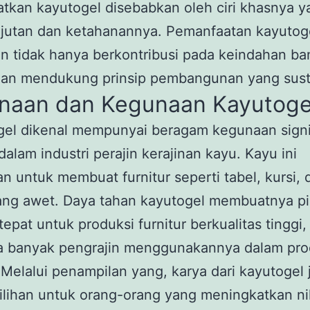
tkan kayutogel disebabkan oleh ciri khasnya y
njutan dan ketahanannya. Pemanfaatan kayutog
n tidak hanya berkontribusi pada keindahan b
an mendukung prinsip pembangunan yang sust
naan dan Kegunaan Kayutoge
gel dikenal mempunyai beragam kegunaan signi
dalam industri perajin kerajinan kayu. Kayu ini
n untuk membuat furnitur seperti tabel, kursi, 
ang awet. Daya tahan kayutogel membuatnya pi
tepat untuk produksi furnitur berkualitas tinggi,
a banyak pengrajin menggunakannya dalam pr
Melalui penampilan yang, karya dari kayutogel 
ilihan untuk orang-orang yang meningkatkan nil