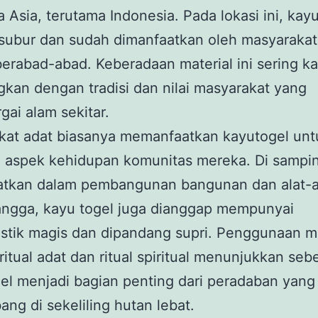
 Asia, terutama Indonesia. Pada lokasi ini, kayu
subur dan sudah dimanfaatkan oleh masyarakat 
erabad-abad. Keberadaan material ini sering ka
kan dengan tradisi dan nilai masyarakat yang
ai alam sekitar.
kat adat biasanya memanfaatkan kayutogel unt
i aspek kehidupan komunitas mereka. Di sampi
atkan dalam pembangunan bangunan dan alat-a
angga, kayu togel juga dianggap mempunyai
istik magis dan dipandang supri. Penggunaan ma
 ritual adat dan ritual spiritual menunjukkan seb
el menjadi bagian penting dari peradaban yang
ng di sekeliling hutan lebat.