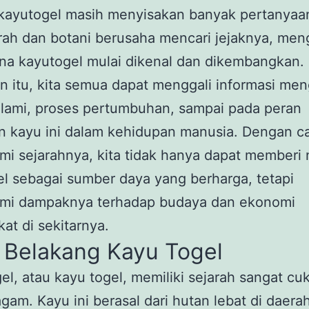
 kayutogel masih menyisakan banyak pertanyaan
arah dan botani berusaha mencari jejaknya, me
na kayutogel mulai dikenal dan dikembangkan.
an itu, kita semua dapat menggali informasi me
alami, proses pertumbuhan, sampai pada peran
an kayu ini dalam kehidupan manusia. Dengan c
 sejarahnya, kita tidak hanya dapat memberi n
l sebagai sumber daya yang berharga, tetapi
i dampaknya terhadap budaya dan ekonomi
at di sekitarnya.
 Belakang Kayu Togel
el, atau kayu togel, memiliki sejarah sangat cu
gam. Kayu ini berasal dari hutan lebat di daera