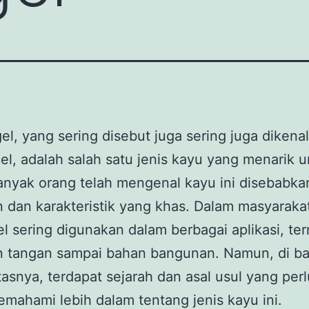
el, yang sering disebut juga sering juga dikena
el, adalah salah satu jenis kayu yang menarik 
Banyak orang telah mengenal kayu ini disebabka
 dan karakteristik yang khas. Dalam masyaraka
l sering digunakan dalam berbagai aplikasi, te
n tangan sampai bahan bangunan. Namun, di ba
tasnya, terdapat sejarah dan asal usul yang perlu
mahami lebih dalam tentang jenis kayu ini.