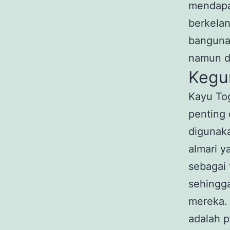
mendapa
berkela
banguna
namun d
Kegu
Kayu To
penting 
digunaka
almari y
sebagai 
sehingg
mereka. 
adalah p