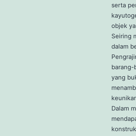
serta pe
kayutoge
objek y
Seiring
dalam be
Pengraj
barang-b
yang buk
menamba
keunikan
Dalam m
mendapa
konstruk