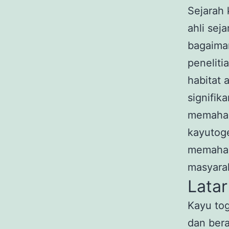
Sejarah
ahli sej
bagaima
peneliti
habitat 
signifik
memahami
kayutoge
memaham
masyarak
Latar
Kayu tog
dan bera