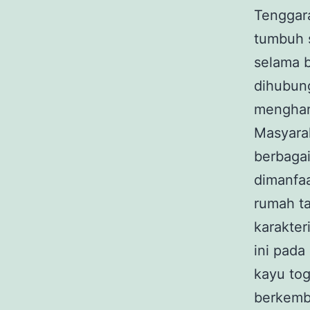
Tenggara
tumbuh 
selama b
dihubung
mengharg
Masyara
berbaga
dimanfa
rumah t
karakter
ini pada
kayu tog
berkemba