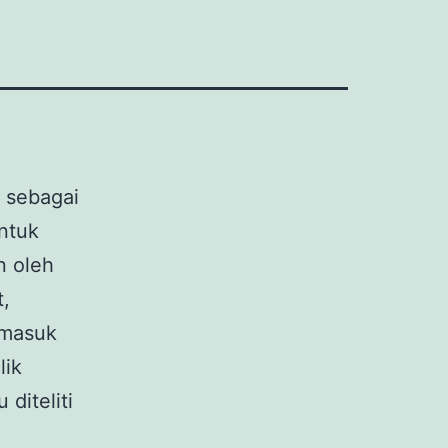
l sebagai
untuk
n oleh
t,
rmasuk
lik
 diteliti