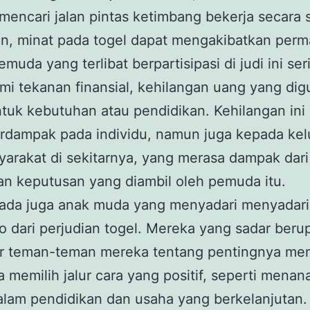
mencari jalan pintas ketimbang bekerja secara s
lain, minat pada togel dapat mengakibatkan per
emuda yang terlibat berpartisipasi di judi ini ser
i tekanan finansial, kehilangan uang yang di
tuk kebutuhan atau pendidikan. Kehilangan ini
rdampak pada individu, namun juga kepada kel
arakat di sekitarnya, yang merasa dampak dari
n keputusan yang diambil oleh pemuda itu.
ada juga anak muda yang menyadari menyadari
ko dari perjudian togel. Mereka yang sadar beru
r teman-teman mereka tentang pentingnya men
ta memilih jalur cara yang positif, seperti mena
lam pendidikan dan usaha yang berkelanjutan.