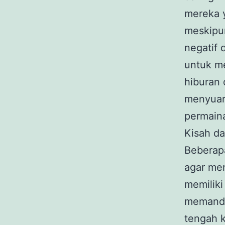
mereka y
meskipu
negatif 
untuk me
hiburan
menyuar
permaina
Kisah d
Beberapa
agar men
memiliki
memanda
tengah k