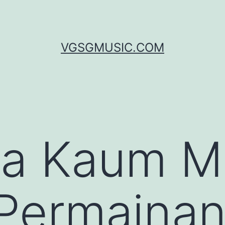
VGSGMUSIC.COM
ta Kaum 
 Permainan