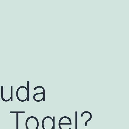
Muda
 Togel?