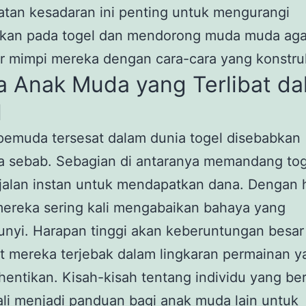
tan kesadaran ini penting untuk mengurangi
rikan pada togel dan mendorong muda muda aga
 mimpi mereka dengan cara-cara yang konstruk
a Anak Muda yang Terlibat d
l
pemuda tersesat dalam dunia togel disebabkan
a sebab. Sebagian di antaranya memandang tog
 jalan instan untuk mendapatkan dana. Dengan 
mereka sering kali mengabaikan bahaya yang
nyi. Harapan tinggi akan keberuntungan besar
 mereka terjebak dalam lingkaran permainan y
hentikan. Kisah-kisah tentang individu yang be
ali menjadi panduan bagi anak muda lain untuk