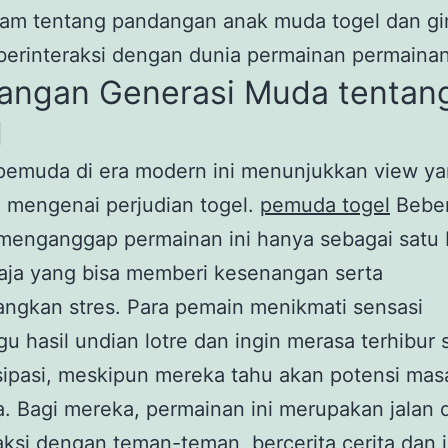
alam tentang pandangan anak muda togel dan g
erinteraksi dengan dunia permainan permainan 
angan Generasi Muda tentan
l
pemuda di era modern ini menunjukkan view y
 mengenai perjudian togel.
pemuda togel
Beber
menganggap permainan ini hanya sebagai satu
saja yang bisa memberi kesenangan serta
ngkan stres. Para pemain menikmati sensasi
 hasil undian lotre dan ingin merasa terhibur 
sipasi, meskipun mereka tahu akan potensi mas
. Bagi mereka, permainan ini merupakan jalan 
aksi dengan teman-teman, bercerita cerita dan 