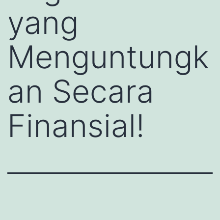
yang
Menguntungk
an Secara
Finansial!