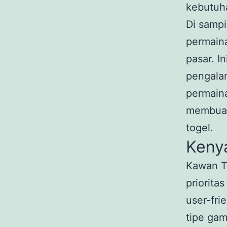
kebutuh
Di sampi
permaina
pasar. 
pengala
permaina
membuat
togel.
Keny
Kawan T
priorita
user-fri
tipe gam