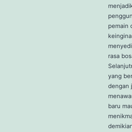
menjadik
pengguna
pemain 
keingina
menyedi
rasa bosa
Selanjut
yang be
dengan j
menawark
baru ma
menikma
demikia