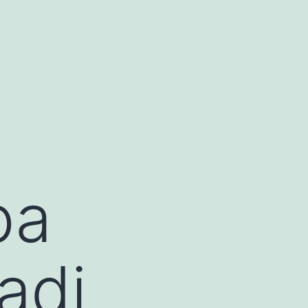
pa
adi