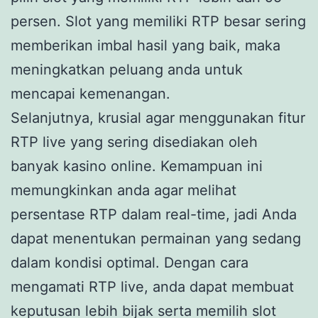
persen. Slot yang memiliki RTP besar sering
memberikan imbal hasil yang baik, maka
meningkatkan peluang anda untuk
mencapai kemenangan.
Selanjutnya, krusial agar menggunakan fitur
RTP live yang sering disediakan oleh
banyak kasino online. Kemampuan ini
memungkinkan anda agar melihat
persentase RTP dalam real-time, jadi Anda
dapat menentukan permainan yang sedang
dalam kondisi optimal. Dengan cara
mengamati RTP live, anda dapat membuat
keputusan lebih bijak serta memilih slot