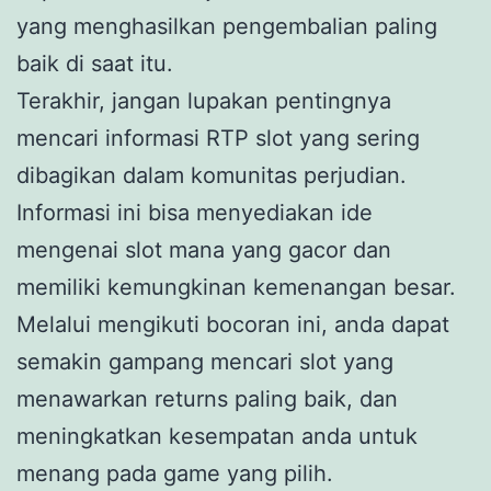
yang menghasilkan pengembalian paling
baik di saat itu.
Terakhir, jangan lupakan pentingnya
mencari informasi RTP slot yang sering
dibagikan dalam komunitas perjudian.
Informasi ini bisa menyediakan ide
mengenai slot mana yang gacor dan
memiliki kemungkinan kemenangan besar.
Melalui mengikuti bocoran ini, anda dapat
semakin gampang mencari slot yang
menawarkan returns paling baik, dan
meningkatkan kesempatan anda untuk
menang pada game yang pilih.