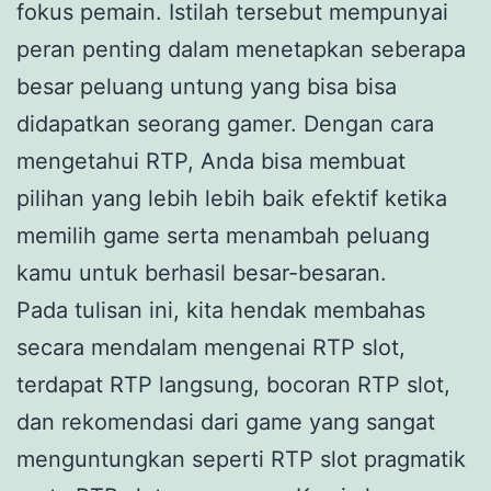
fokus pemain. Istilah tersebut mempunyai
peran penting dalam menetapkan seberapa
besar peluang untung yang bisa bisa
didapatkan seorang gamer. Dengan cara
mengetahui RTP, Anda bisa membuat
pilihan yang lebih lebih baik efektif ketika
memilih game serta menambah peluang
kamu untuk berhasil besar-besaran.
Pada tulisan ini, kita hendak membahas
secara mendalam mengenai RTP slot,
terdapat RTP langsung, bocoran RTP slot,
dan rekomendasi dari game yang sangat
menguntungkan seperti RTP slot pragmatik