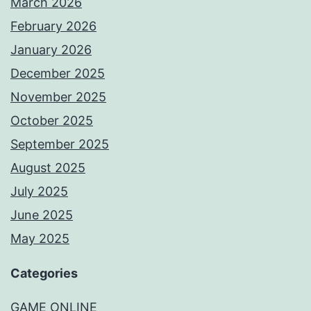
March 2026
February 2026
January 2026
December 2025
November 2025
October 2025
September 2025
August 2025
July 2025
June 2025
May 2025
Categories
GAME ONLINE