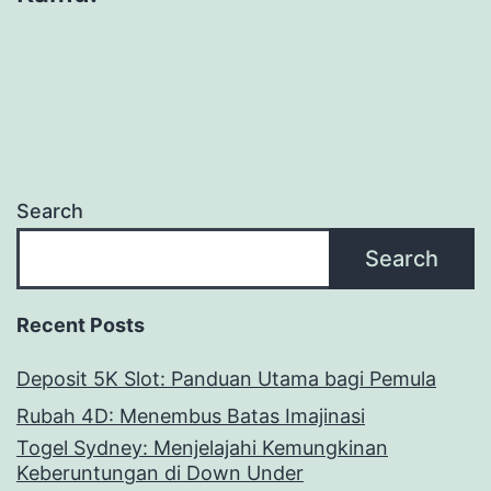
Search
Search
Recent Posts
Deposit 5K Slot: Panduan Utama bagi Pemula
Rubah 4D: Menembus Batas Imajinasi
Togel Sydney: Menjelajahi Kemungkinan
Keberuntungan di Down Under