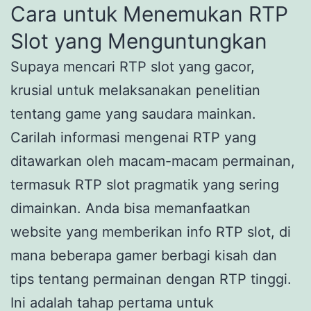
Cara untuk Menemukan RTP
Slot yang Menguntungkan
Supaya mencari RTP slot yang gacor,
krusial untuk melaksanakan penelitian
tentang game yang saudara mainkan.
Carilah informasi mengenai RTP yang
ditawarkan oleh macam-macam permainan,
termasuk RTP slot pragmatik yang sering
dimainkan. Anda bisa memanfaatkan
website yang memberikan info RTP slot, di
mana beberapa gamer berbagi kisah dan
tips tentang permainan dengan RTP tinggi.
Ini adalah tahap pertama untuk