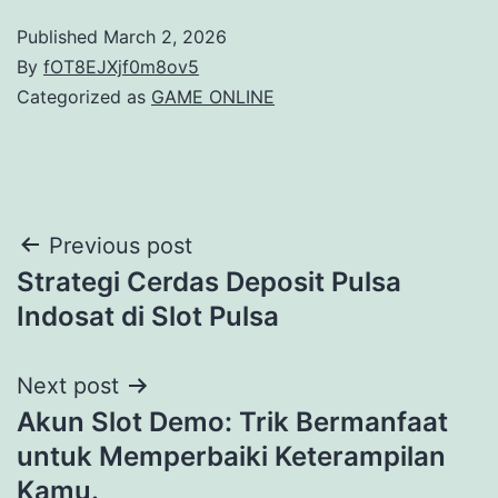
Published
March 2, 2026
By
fOT8EJXjf0m8ov5
Categorized as
GAME ONLINE
Post
Previous post
Strategi Cerdas Deposit Pulsa
navigation
Indosat di Slot Pulsa
Next post
Akun Slot Demo: Trik Bermanfaat
untuk Memperbaiki Keterampilan
Kamu.