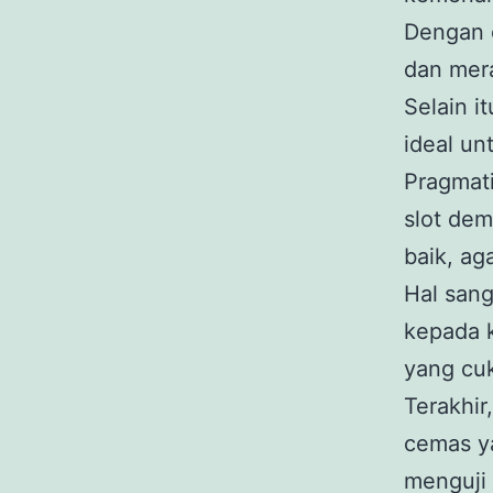
Dengan 
dan mer
Selain i
ideal u
Pragmat
slot dem
baik, a
Hal sang
kepada 
yang cuk
Terakhir
cemas ya
menguji