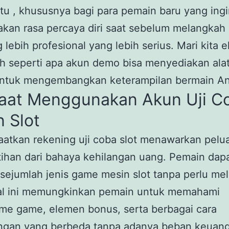
u , khususnya bagi para pemain baru yang ingi
kan rasa percaya diri saat sebelum melangkah
g lebih profesional yang lebih serius. Mari kita e
uh seperti apa akun demo bisa menyediakan ala
 untuk mengembangkan keterampilan bermain A
aat Menggunakan Akun Uji C
 Slot
atkan rekening uji coba slot menawarkan pelu
tihan dari bahaya kehilangan uang. Pemain dap
sejumlah jenis game mesin slot tanpa perlu me
al ini memungkinkan pemain untuk memahami
me game, elemen bonus, serta berbagai cara
gan yang berbeda tanpa adanya beban keuang