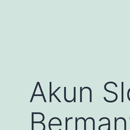
Skip
to
content
Akun Sl
Bermanf