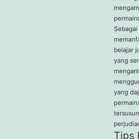
mengambi
permaina
Sebagai 
memanfa
belajar
yang se
mengambi
mengguna
yang da
permaina
tersusu
perjudian
Tips 