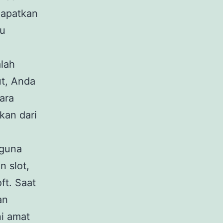
dapatkan
du
lah
t, Anda
tara
kan dari
 guna
 slot,
ft. Saat
an
ni amat