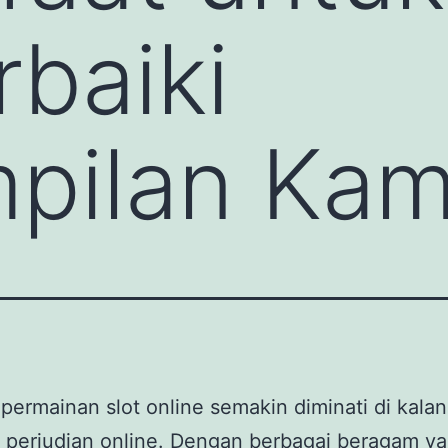
baiki
pilan Kam
, permainan slot online semakin diminati di kala
 perjudian online. Dengan berbagai beragam var