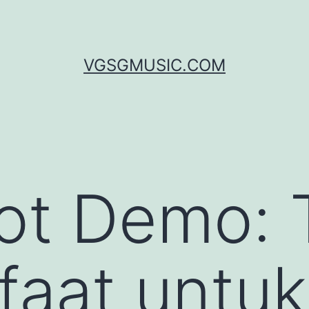
VGSGMUSIC.COM
ot Demo: T
aat untuk