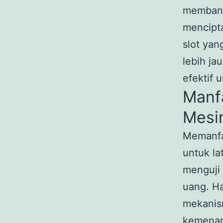
membant
mencipta
slot yan
lebih ja
efektif
Manf
Mesin
Memanfa
untuk la
menguji 
uang. H
mekanis
kemenan