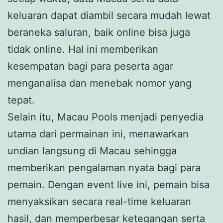
keluaran dapat diambil secara mudah lewat
beraneka saluran, baik online bisa juga
tidak online. Hal ini memberikan
kesempatan bagi para peserta agar
menganalisa dan menebak nomor yang
tepat.
Selain itu, Macau Pools menjadi penyedia
utama dari permainan ini, menawarkan
undian langsung di Macau sehingga
memberikan pengalaman nyata bagi para
pemain. Dengan event live ini, pemain bisa
menyaksikan secara real-time keluaran
hasil, dan memperbesar ketegangan serta