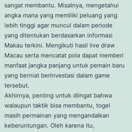
sangat membantu. Misalnya, mengetahui
angka mana yang memiliki peluang yang
lebih tinggi agar muncul dalam periode
yang ditentukan berdasarkan informasi
Makau terkini. Mengikuti hasil live draw
Macau serta mencatat pola dapat memberi
manfaat jangka panjang untuk pemain baru
yang berniat berinvestasi dalam game
tersebut.
Akhirnya, penting untuk diingat bahwa
walaupun taktik bisa membantu, togel
masih permainan yang mengandalkan
keberuntungan. Oleh karena itu,