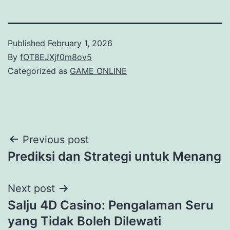
Published
February 1, 2026
By
fOT8EJXjf0m8ov5
Categorized as
GAME ONLINE
Post
Previous post
Prediksi dan Strategi untuk Menang
navigation
Next post
Salju 4D Casino: Pengalaman Seru
yang Tidak Boleh Dilewati