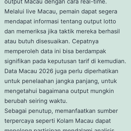
output Macau dengan cara real-time.
Melalui live Macau, pemain dapat segera
mendapat informasi tentang output lotto
dan memeriksa jika taktik mereka berhasil
atau butuh disesuaikan. Cepatnya
memperoleh data ini bisa berdampak
signifikan pada keputusan tarif di kemudian.
Data Macau 2026 juga perlu diperhatikan
untuk penelaahan jangka panjang, untuk
mengetahui bagaimana output mungkin
berubah seiring waktu.
Sebagai penutup, memanfaatkan sumber
terpercaya seperti Kolam Macau dapat
menolong partisipan mendalami analisis