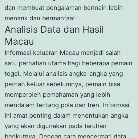
dan membuat pengalaman bermain lebih
menarik dan bermanfaat.
Analisis Data dan Hasil
Macau
Informasi keluaran Macau menjadi salah
satu perhatian utama bagi beberapa pemain
togel. Melalui analisis angka-angka yang
pernah keluar sebelumnya, pemain bisa
memperoleh pemahaman yang lebih
mendalam tentang pola dan tren. Informasi
ini amat penting dalam menentukan angka
yang akan digunakan pada taruhan
berikutnya. Dengan cara mencermati data