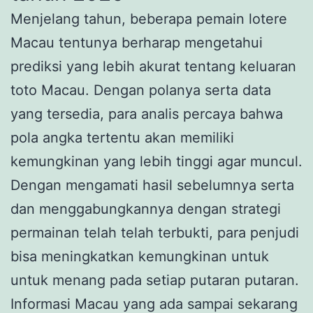
Menjelang tahun, beberapa pemain lotere
Macau tentunya berharap mengetahui
prediksi yang lebih akurat tentang keluaran
toto Macau. Dengan polanya serta data
yang tersedia, para analis percaya bahwa
pola angka tertentu akan memiliki
kemungkinan yang lebih tinggi agar muncul.
Dengan mengamati hasil sebelumnya serta
dan menggabungkannya dengan strategi
permainan telah telah terbukti, para penjudi
bisa meningkatkan kemungkinan untuk
untuk menang pada setiap putaran putaran.
Informasi Macau yang ada sampai sekarang