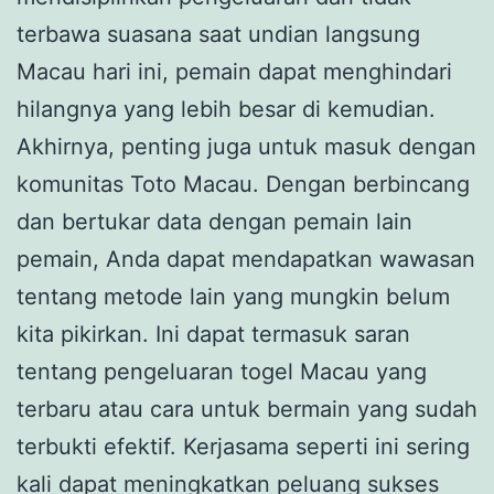
terbawa suasana saat undian langsung
Macau hari ini, pemain dapat menghindari
hilangnya yang lebih besar di kemudian.
Akhirnya, penting juga untuk masuk dengan
komunitas Toto Macau. Dengan berbincang
dan bertukar data dengan pemain lain
pemain, Anda dapat mendapatkan wawasan
tentang metode lain yang mungkin belum
kita pikirkan. Ini dapat termasuk saran
tentang pengeluaran togel Macau yang
terbaru atau cara untuk bermain yang sudah
terbukti efektif. Kerjasama seperti ini sering
kali dapat meningkatkan peluang sukses