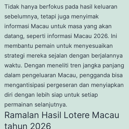
Tidak hanya berfokus pada hasil keluaran
sebelumnya, tetapi juga menyimak
informasi Macau untuk masa yang akan
datang, seperti informasi Macau 2026. Ini
membantu pemain untuk menyesuaikan
strategi mereka sejalan dengan berjalannya
waktu. Dengan meneliti tren jangka panjang
dalam pengeluaran Macau, pengganda bisa
mengantisipasi pergeseran dan menyiapkan
diri dengan lebih siap untuk setiap
permainan selanjutnya.
Ramalan Hasil Lotere Macau
tahun 2026