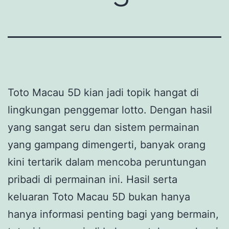
Toto Macau 5D kian jadi topik hangat di
lingkungan penggemar lotto. Dengan hasil
yang sangat seru dan sistem permainan
yang gampang dimengerti, banyak orang
kini tertarik dalam mencoba peruntungan
pribadi di permainan ini. Hasil serta
keluaran Toto Macau 5D bukan hanya
hanya informasi penting bagi yang bermain,