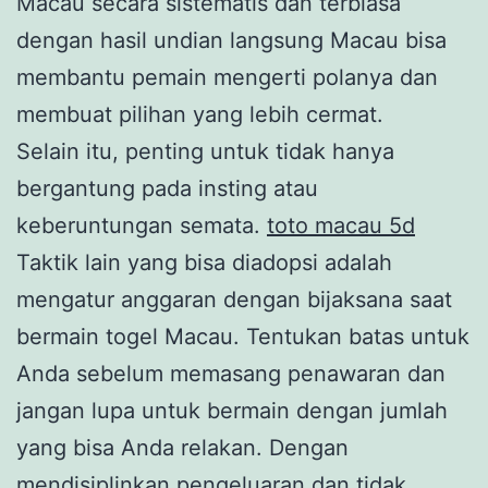
Macau secara sistematis dan terbiasa
dengan hasil undian langsung Macau bisa
membantu pemain mengerti polanya dan
membuat pilihan yang lebih cermat.
Selain itu, penting untuk tidak hanya
bergantung pada insting atau
keberuntungan semata.
toto macau 5d
Taktik lain yang bisa diadopsi adalah
mengatur anggaran dengan bijaksana saat
bermain togel Macau. Tentukan batas untuk
Anda sebelum memasang penawaran dan
jangan lupa untuk bermain dengan jumlah
yang bisa Anda relakan. Dengan
mendisiplinkan pengeluaran dan tidak