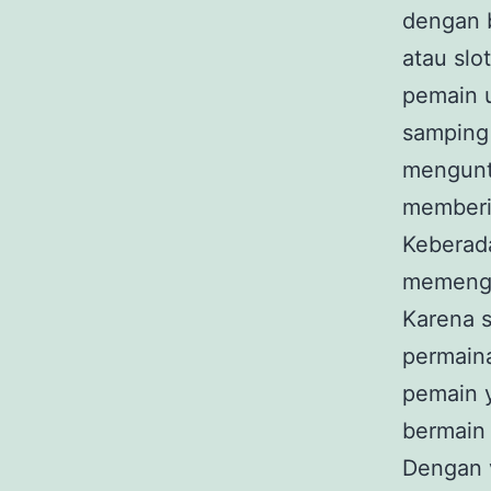
dengan b
atau slo
pemain 
samping 
menguntu
memberi
Keberada
memengar
Karena 
permain
pemain y
bermain 
Dengan v