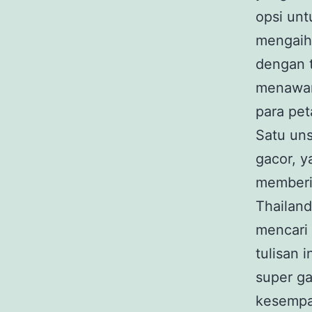
opsi un
mengaih 
dengan 
menawar
para pet
Satu uns
gacor, y
memberik
Thailan
mencari 
tulisan 
super g
kesempa