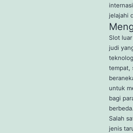
internas
jelajahi 
Meng
Slot lua
judi yan
teknolog
tempat, 
beranek
untuk me
bagi pa
berbeda
Salah sa
jenis ta