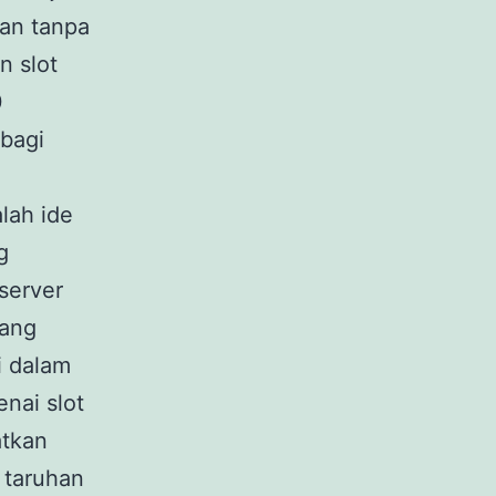
an tanpa
n slot
0
bagi
lah ide
g
server
yang
i dalam
nai slot
atkan
 taruhan