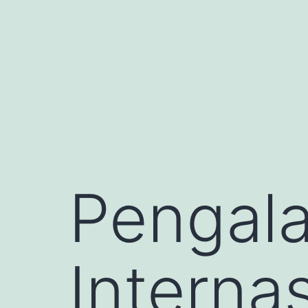
Skip
to
content
Pengal
Internas