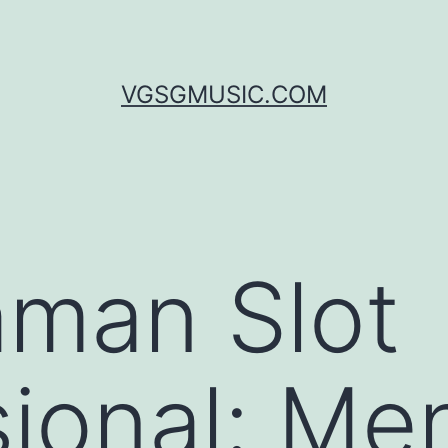
VGSGMUSIC.COM
aman Slot
ional: Men