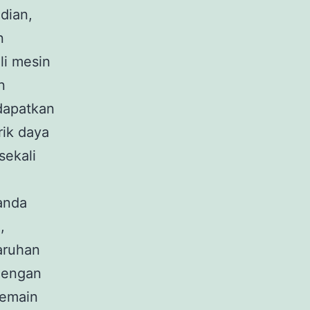
dian,
n
li mesin
n
dapatkan
rik daya
sekali
anda
,
aruhan
 dengan
pemain