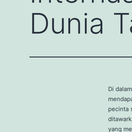
Dunia T
Di dalam
mendapa
pecinta 
ditawark
yang men