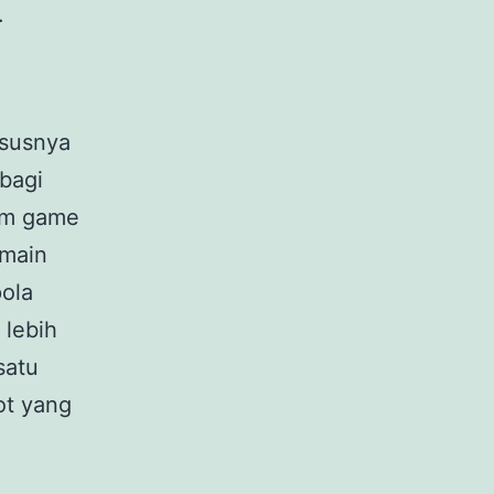
.
ususnya
bagi
am game
emain
ola
 lebih
satu
ot yang