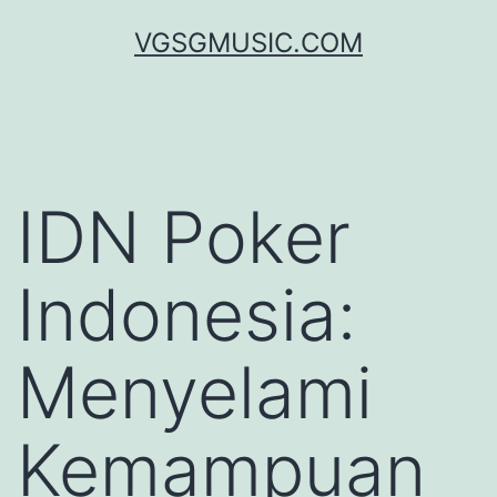
Skip
VGSGMUSIC.COM
to
content
IDN Poker
Indonesia:
Menyelami
Kemampuan