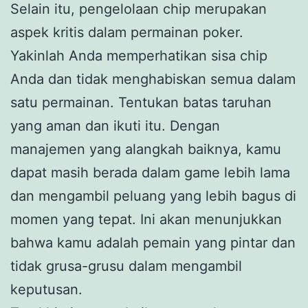
Selain itu, pengelolaan chip merupakan
aspek kritis dalam permainan poker.
Yakinlah Anda memperhatikan sisa chip
Anda dan tidak menghabiskan semua dalam
satu permainan. Tentukan batas taruhan
yang aman dan ikuti itu. Dengan
manajemen yang alangkah baiknya, kamu
dapat masih berada dalam game lebih lama
dan mengambil peluang yang lebih bagus di
momen yang tepat. Ini akan menunjukkan
bahwa kamu adalah pemain yang pintar dan
tidak grusa-grusu dalam mengambil
keputusan.