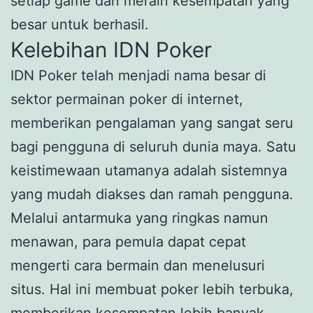
setiap game dan meraih kesempatan yang
besar untuk berhasil.
Kelebihan IDN Poker
IDN Poker telah menjadi nama besar di
sektor permainan poker di internet,
memberikan pengalaman yang sangat seru
bagi pengguna di seluruh dunia maya. Satu
keistimewaan utamanya adalah sistemnya
yang mudah diakses dan ramah pengguna.
Melalui antarmuka yang ringkas namun
menawan, para pemula dapat cepat
mengerti cara bermain dan menelusuri
situs. Hal ini membuat poker lebih terbuka,
memberikan kesempatan lebih banyak