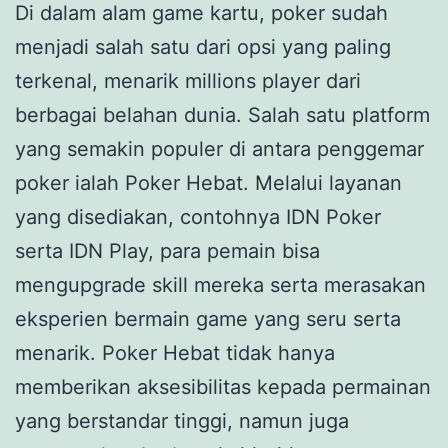
Di dalam alam game kartu, poker sudah
menjadi salah satu dari opsi yang paling
terkenal, menarik millions player dari
berbagai belahan dunia. Salah satu platform
yang semakin populer di antara penggemar
poker ialah Poker Hebat. Melalui layanan
yang disediakan, contohnya IDN Poker
serta IDN Play, para pemain bisa
mengupgrade skill mereka serta merasakan
eksperien bermain game yang seru serta
menarik. Poker Hebat tidak hanya
memberikan aksesibilitas kepada permainan
yang berstandar tinggi, namun juga