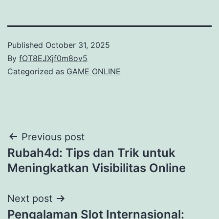
Published
October 31, 2025
By
fOT8EJXjf0m8ov5
Categorized as
GAME ONLINE
Post
Previous post
Rubah4d: Tips dan Trik untuk
navigation
Meningkatkan Visibilitas Online
Next post
Pengalaman Slot Internasional: