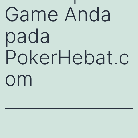
Game Anda
pada
PokerHebat.c
om