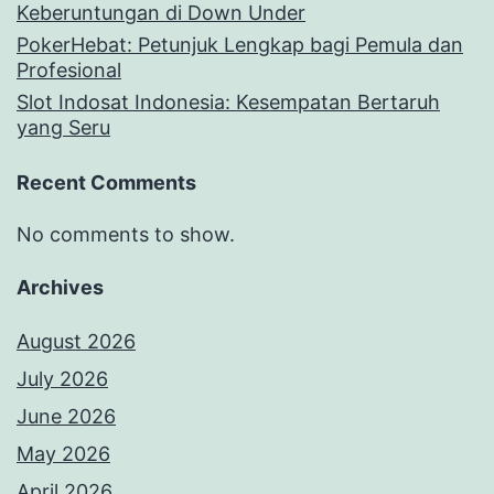
Keberuntungan di Down Under
PokerHebat: Petunjuk Lengkap bagi Pemula dan
Profesional
Slot Indosat Indonesia: Kesempatan Bertaruh
yang Seru
Recent Comments
No comments to show.
Archives
August 2026
July 2026
June 2026
May 2026
April 2026