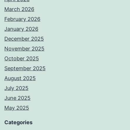
March 2026
February 2026
January 2026
December 2025
November 2025
October 2025
September 2025
August 2025
July 2025
June 2025
May 2025
Categories