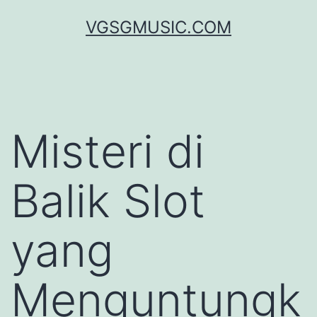
Skip
VGSGMUSIC.COM
to
content
Misteri di
Balik Slot
yang
Menguntungk