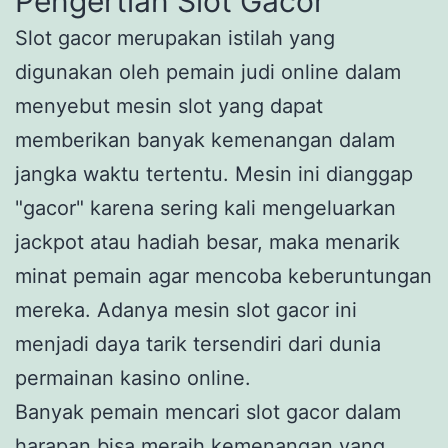
Pengertian Slot Gacor
Slot gacor merupakan istilah yang
digunakan oleh pemain judi online dalam
menyebut mesin slot yang dapat
memberikan banyak kemenangan dalam
jangka waktu tertentu. Mesin ini dianggap
"gacor" karena sering kali mengeluarkan
jackpot atau hadiah besar, maka menarik
minat pemain agar mencoba keberuntungan
mereka. Adanya mesin slot gacor ini
menjadi daya tarik tersendiri dari dunia
permainan kasino online.
Banyak pemain mencari slot gacor dalam
harapan bisa meraih kemenangan yang