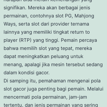
signifikan. Mereka akan berbagai jenis
permainan, contohnya slot PG, Mahjong
Ways, serta slot dari provider ternama
lainnya yang memiliki tingkat return to
player (RTP) yang tinggi. Pemain percaya
bahwa memilih slot yang tepat, mereka
dapat meningkatkan peluang untuk
menang, apalagi jika mesin tersebut sedang
dalam kondisi gacor.
Di samping itu, pemahaman mengenai pola
slot gacor juga penting bagi pemain. Melalui
mencermati pola permainan, jam-jam
tertentu, dan jenis permainan yang sering