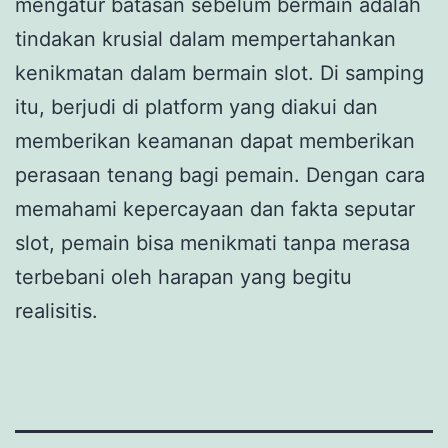
mengatur batasan sebelum bermain adalah
tindakan krusial dalam mempertahankan
kenikmatan dalam bermain slot. Di samping
itu, berjudi di platform yang diakui dan
memberikan keamanan dapat memberikan
perasaan tenang bagi pemain. Dengan cara
memahami kepercayaan dan fakta seputar
slot, pemain bisa menikmati tanpa merasa
terbebani oleh harapan yang begitu
realisitis.