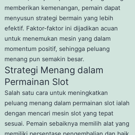
memberikan kemenangan, pemain dapat
menyusun strategi bermain yang lebih
efektif. Faktor-faktor ini dijadikan acuan
untuk menemukan mesin yang dalam
momentum positif, sehingga peluang
menang pun semakin besar.
Strategi Menang dalam
Permainan Slot
Salah satu cara untuk meningkatkan
peluang menang dalam permainan slot ialah
dengan mencari mesin slot yang tepat
sesuai. Pemain sebaiknya memilih alat yang
memiliki persentase pengembalian dan baik