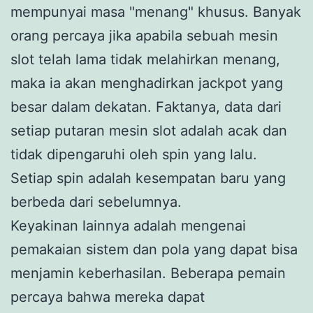
mempunyai masa "menang" khusus. Banyak
orang percaya jika apabila sebuah mesin
slot telah lama tidak melahirkan menang,
maka ia akan menghadirkan jackpot yang
besar dalam dekatan. Faktanya, data dari
setiap putaran mesin slot adalah acak dan
tidak dipengaruhi oleh spin yang lalu.
Setiap spin adalah kesempatan baru yang
berbeda dari sebelumnya.
Keyakinan lainnya adalah mengenai
pemakaian sistem dan pola yang dapat bisa
menjamin keberhasilan. Beberapa pemain
percaya bahwa mereka dapat