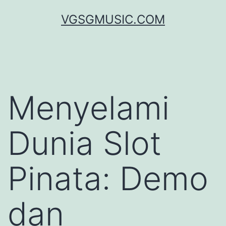
Skip
VGSGMUSIC.COM
to
content
Menyelami
Dunia Slot
Pinata: Demo
dan