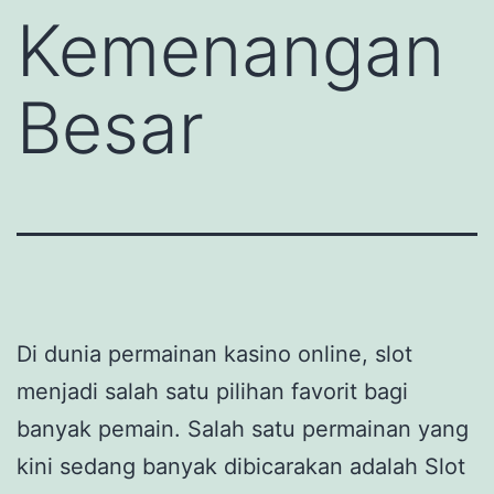
Kemenangan
Besar
Di dunia permainan kasino online, slot
menjadi salah satu pilihan favorit bagi
banyak pemain. Salah satu permainan yang
kini sedang banyak dibicarakan adalah Slot