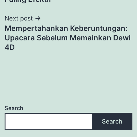
Next post
Mempertahankan Keberuntungan:
Upacara Sebelum Memainkan Dewi
4D
Search
Search