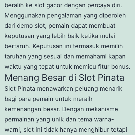
beralih ke slot gacor dengan percaya diri.
Menggunakan pengalaman yang diperoleh
dari demo slot, pemain dapat membuat
keputusan yang lebih baik ketika mulai
bertaruh. Keputusan ini termasuk memilih
taruhan yang sesuai dan memahami kapan
waktu yang tepat untuk memicu fitur bonus.
Menang Besar di Slot Pinata
Slot Pinata menawarkan peluang menarik
bagi para pemain untuk meraih
kemenangan besar. Dengan mekanisme
permainan yang unik dan tema warna-
warni, slot ini tidak hanya menghibur tetapi