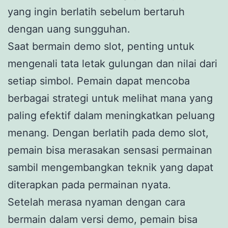
yang ingin berlatih sebelum bertaruh
dengan uang sungguhan.
Saat bermain demo slot, penting untuk
mengenali tata letak gulungan dan nilai dari
setiap simbol. Pemain dapat mencoba
berbagai strategi untuk melihat mana yang
paling efektif dalam meningkatkan peluang
menang. Dengan berlatih pada demo slot,
pemain bisa merasakan sensasi permainan
sambil mengembangkan teknik yang dapat
diterapkan pada permainan nyata.
Setelah merasa nyaman dengan cara
bermain dalam versi demo, pemain bisa