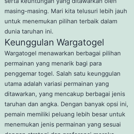
serta keuntungan yang ditawarkan oleh
masing-masing. Mari kita telusuri lebih jauh
untuk menemukan pilihan terbaik dalam
dunia taruhan ini.
Keunggulan Wargatogel
Wargatogel menawarkan berbagai pilihan
permainan yang menarik bagi para
penggemar togel. Salah satu keunggulan
utama adalah variasi permainan yang
ditawarkan, yang mencakup berbagai jenis
taruhan dan angka. Dengan banyak opsi ini,
pemain memiliki peluang lebih besar untuk
menemukan jenis permainan yang sesuai