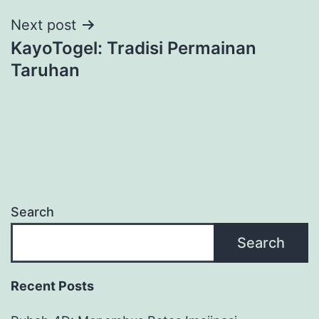
Next post
KayoTogel: Tradisi Permainan
Taruhan
Search
Search
Recent Posts