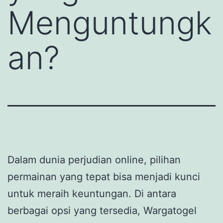
Menguntungk
an?
Dalam dunia perjudian online, pilihan
permainan yang tepat bisa menjadi kunci
untuk meraih keuntungan. Di antara
berbagai opsi yang tersedia, Wargatogel