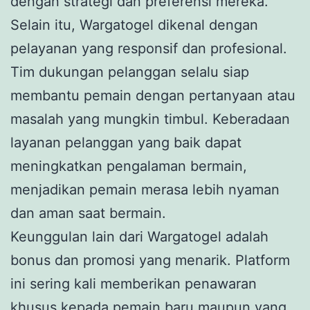
dengan strategi dan preferensi mereka.
Selain itu, Wargatogel dikenal dengan
pelayanan yang responsif dan profesional.
Tim dukungan pelanggan selalu siap
membantu pemain dengan pertanyaan atau
masalah yang mungkin timbul. Keberadaan
layanan pelanggan yang baik dapat
meningkatkan pengalaman bermain,
menjadikan pemain merasa lebih nyaman
dan aman saat bermain.
Keunggulan lain dari Wargatogel adalah
bonus dan promosi yang menarik. Platform
ini sering kali memberikan penawaran
khusus kepada pemain baru maupun yang