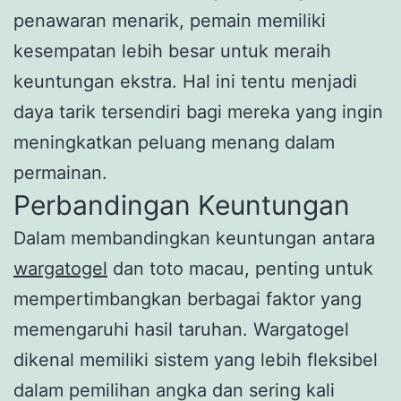
penawaran menarik, pemain memiliki
kesempatan lebih besar untuk meraih
keuntungan ekstra. Hal ini tentu menjadi
daya tarik tersendiri bagi mereka yang ingin
meningkatkan peluang menang dalam
permainan.
Perbandingan Keuntungan
Dalam membandingkan keuntungan antara
wargatogel
dan toto macau, penting untuk
mempertimbangkan berbagai faktor yang
memengaruhi hasil taruhan. Wargatogel
dikenal memiliki sistem yang lebih fleksibel
dalam pemilihan angka dan sering kali