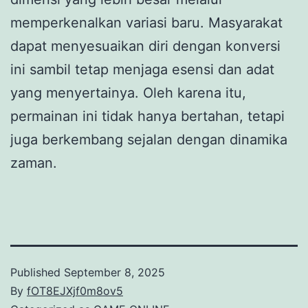
memperkenalkan variasi baru. Masyarakat
dapat menyesuaikan diri dengan konversi
ini sambil tetap menjaga esensi dan adat
yang menyertainya. Oleh karena itu,
permainan ini tidak hanya bertahan, tetapi
juga berkembang sejalan dengan dinamika
zaman.
Published
September 8, 2025
By
fOT8EJXjf0m8ov5