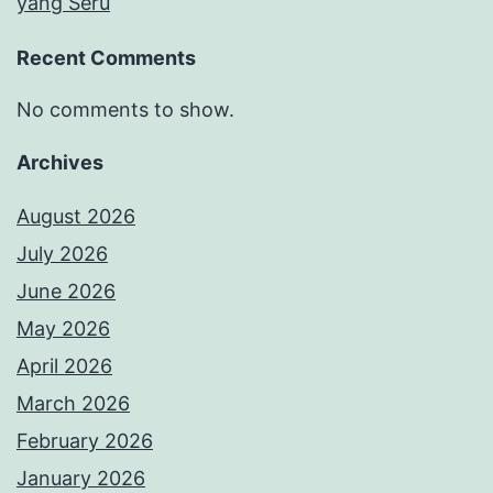
yang Seru
Recent Comments
No comments to show.
Archives
August 2026
July 2026
June 2026
May 2026
April 2026
March 2026
February 2026
January 2026