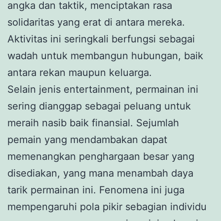
angka dan taktik, menciptakan rasa
solidaritas yang erat di antara mereka.
Aktivitas ini seringkali berfungsi sebagai
wadah untuk membangun hubungan, baik
antara rekan maupun keluarga.
Selain jenis entertainment, permainan ini
sering dianggap sebagai peluang untuk
meraih nasib baik finansial. Sejumlah
pemain yang mendambakan dapat
memenangkan penghargaan besar yang
disediakan, yang mana menambah daya
tarik permainan ini. Fenomena ini juga
mempengaruhi pola pikir sebagian individu