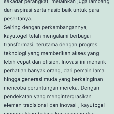
sekadar perangkat, melainkan juga lambang
dari aspirasi serta nasib baik untuk para
pesertanya.
Seiring dengan perkembangannya,
kayutogel telah mengalami berbagai
transformasi, terutama dengan progres
teknologi yang memberikan akses yang
lebih cepat dan efisien. Inovasi ini menarik
perhatian banyak orang, dari pemain lama
hingga generasi muda yang berkeinginan
mencoba peruntungan mereka. Dengan
pendekatan yang mengintergrasikan
elemen tradisional dan inovasi , kayutogel
menunjukkan bahwa kesenangan dan