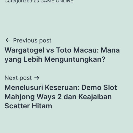
Categorized as
GAME ONLINE
Post
Previous post
Wargatogel vs Toto Macau: Mana
navigation
yang Lebih Menguntungkan?
Next post
Menelusuri Keseruan: Demo Slot
Mahjong Ways 2 dan Keajaiban
Scatter Hitam