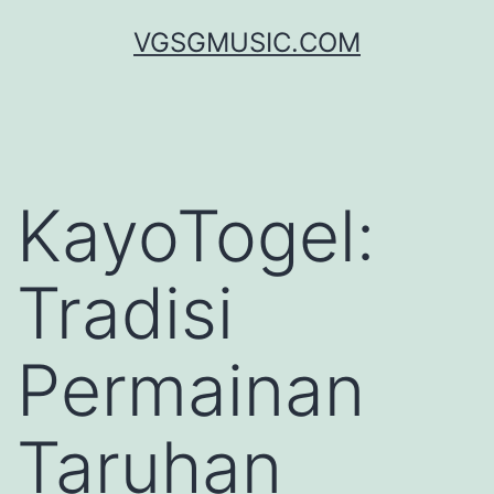
Skip
VGSGMUSIC.COM
to
content
KayoTogel:
Tradisi
Permainan
Taruhan