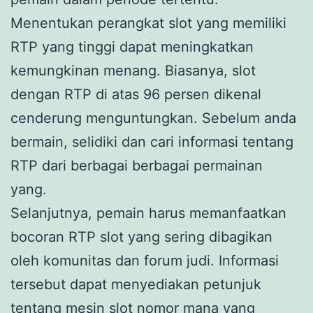
Menentukan perangkat slot yang memiliki
RTP yang tinggi dapat meningkatkan
kemungkinan menang. Biasanya, slot
dengan RTP di atas 96 persen dikenal
cenderung menguntungkan. Sebelum anda
bermain, selidiki dan cari informasi tentang
RTP dari berbagai berbagai permainan
yang.
Selanjutnya, pemain harus memanfaatkan
bocoran RTP slot yang sering dibagikan
oleh komunitas dan forum judi. Informasi
tersebut dapat menyediakan petunjuk
tentang mesin slot nomor mana yang