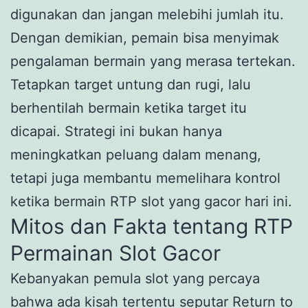
digunakan dan jangan melebihi jumlah itu.
Dengan demikian, pemain bisa menyimak
pengalaman bermain yang merasa tertekan.
Tetapkan target untung dan rugi, lalu
berhentilah bermain ketika target itu
dicapai. Strategi ini bukan hanya
meningkatkan peluang dalam menang,
tetapi juga membantu memelihara kontrol
ketika bermain RTP slot yang gacor hari ini.
Mitos dan Fakta tentang RTP
Permainan Slot Gacor
Kebanyakan pemula slot yang percaya
bahwa ada kisah tertentu seputar Return to