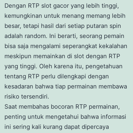
Dengan RTP slot gacor yang lebih tinggi,
kemungkinan untuk menang memang lebih
besar, tetapi hasil dari setiap putaran spin
adalah random. Ini berarti, seorang pemain
bisa saja mengalami seperangkat kekalahan
meskipun memainkan di slot dengan RTP
yang tinggi. Oleh karena itu, pengetahuan
tentang RTP perlu dilengkapi dengan
kesadaran bahwa tiap permainan membawa
risiko tersendiri.
Saat membahas bocoran RTP permainan,
penting untuk mengetahui bahwa informasi
ini sering kali kurang dapat dipercaya