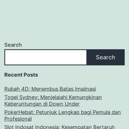
Search
Search
Recent Posts
Rubah 4D: Menembus Batas Imajinasi
Togel Sydney: Menjelajahi Kemungkinan
Keberuntungan di Down Under
PokerHebat: Petunjuk Lengkap bagi Pemula dan
Profesional
Slot Indosat Indonesia: Kesempatan Bertaruh