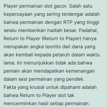
Player permainan slot gacor. Salah satu
kepercayaan yang sering terdengar adalah
bahwa permainan dengan RTP yang tinggi
selalu memberikan hadiah besar. Padahal,
Return to Player (Return to Player) hanya
merupakan angka teoritis dari dana yang
akan kembali kepada petaruh dalam waktu
lama. Ini menunjukkan tidak ada bahwa
pemain akan mendapatkan kemenangan
dalam sesi permainan yang pendek.
Fakta yang krusial untuk dipahami adalah
bahwa Return to Player slot tak
mencerminkan hasil setiap permainan.