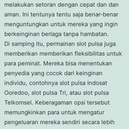
melakukan setoran dengan cepat dan dan
aman. Ini tentunya tentu saja benar-benar
menguntungkan untuk mereka yang ingin
berkeinginan berlaga tanpa hambatan.
Di samping itu, permainan slot pulsa juga
memberikan memberikan fleksibilitas untuk
para peminat. Mereka bisa menentukan
penyedia yang cocok dari keinginan
individu, contohnya slot pulsa Indosat
Ooredoo, slot pulsa Tri, atau slot pulsa
Telkomsel. Keberagaman opsi tersebut
memungkinkan para untuk mengatur
pengeluaran mereka sendiri secara lebih