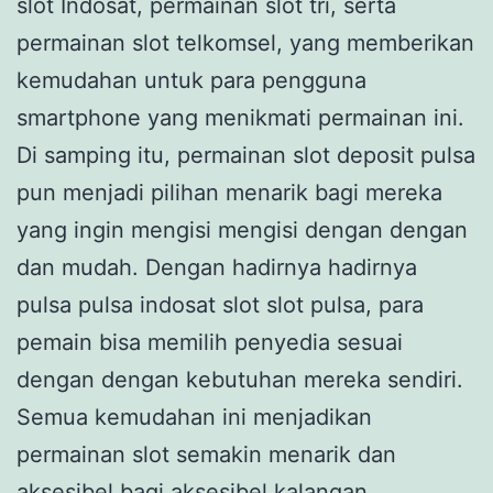
slot Indosat, permainan slot tri, serta
permainan slot telkomsel, yang memberikan
kemudahan untuk para pengguna
smartphone yang menikmati permainan ini.
Di samping itu, permainan slot deposit pulsa
pun menjadi pilihan menarik bagi mereka
yang ingin mengisi mengisi dengan dengan
dan mudah. Dengan hadirnya hadirnya
pulsa pulsa indosat slot slot pulsa, para
pemain bisa memilih penyedia sesuai
dengan dengan kebutuhan mereka sendiri.
Semua kemudahan ini menjadikan
permainan slot semakin menarik dan
aksesibel bagi aksesibel kalangan