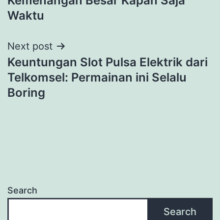
Kemenangan Besar Kapan Saja
Waktu
Next post
Keuntungan Slot Pulsa Elektrik dari
Telkomsel: Permainan ini Selalu
Boring
Search
Search