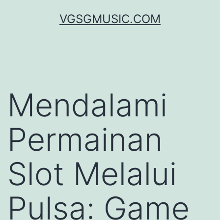
Skip
VGSGMUSIC.COM
to
content
Mendalami
Permainan
Slot Melalui
Pulsa: Game