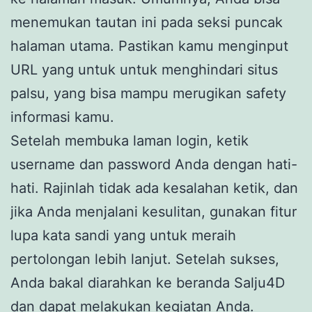
menemukan tautan ini pada seksi puncak
halaman utama. Pastikan kamu menginput
URL yang untuk untuk menghindari situs
palsu, yang bisa mampu merugikan safety
informasi kamu.
Setelah membuka laman login, ketik
username dan password Anda dengan hati-
hati. Rajinlah tidak ada kesalahan ketik, dan
jika Anda menjalani kesulitan, gunakan fitur
lupa kata sandi yang untuk meraih
pertolongan lebih lanjut. Setelah sukses,
Anda bakal diarahkan ke beranda Salju4D
dan dapat melakukan kegiatan Anda.