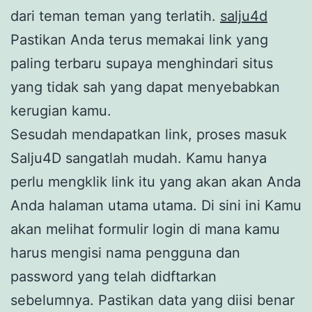
dari teman teman yang terlatih.
salju4d
Pastikan Anda terus memakai link yang
paling terbaru supaya menghindari situs
yang tidak sah yang dapat menyebabkan
kerugian kamu.
Sesudah mendapatkan link, proses masuk
Salju4D sangatlah mudah. Kamu hanya
perlu mengklik link itu yang akan akan Anda
Anda halaman utama utama. Di sini ini Kamu
akan melihat formulir login di mana kamu
harus mengisi nama pengguna dan
password yang telah didftarkan
sebelumnya. Pastikan data yang diisi benar