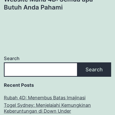
Butuh Anda Pahami
Search
Search
Recent Posts
Rubah 4D: Menembus Batas Imajinasi
Togel Sydney: Menjelajahi Kemungkinan
Keberuntungan di Down Under