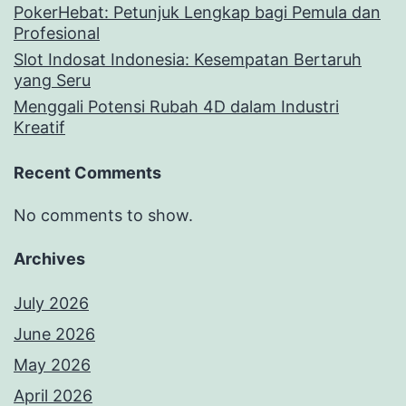
PokerHebat: Petunjuk Lengkap bagi Pemula dan
Profesional
Slot Indosat Indonesia: Kesempatan Bertaruh
yang Seru
Menggali Potensi Rubah 4D dalam Industri
Kreatif
Recent Comments
No comments to show.
Archives
July 2026
June 2026
May 2026
April 2026