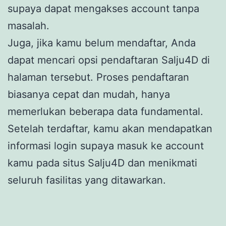
supaya dapat mengakses account tanpa
masalah.
Juga, jika kamu belum mendaftar, Anda
dapat mencari opsi pendaftaran Salju4D di
halaman tersebut. Proses pendaftaran
biasanya cepat dan mudah, hanya
memerlukan beberapa data fundamental.
Setelah terdaftar, kamu akan mendapatkan
informasi login supaya masuk ke account
kamu pada situs Salju4D dan menikmati
seluruh fasilitas yang ditawarkan.