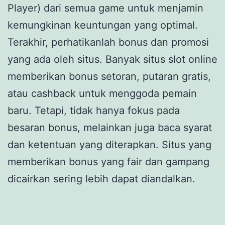
Player) dari semua game untuk menjamin
kemungkinan keuntungan yang optimal.
Terakhir, perhatikanlah bonus dan promosi
yang ada oleh situs. Banyak situs slot online
memberikan bonus setoran, putaran gratis,
atau cashback untuk menggoda pemain
baru. Tetapi, tidak hanya fokus pada
besaran bonus, melainkan juga baca syarat
dan ketentuan yang diterapkan. Situs yang
memberikan bonus yang fair dan gampang
dicairkan sering lebih dapat diandalkan.