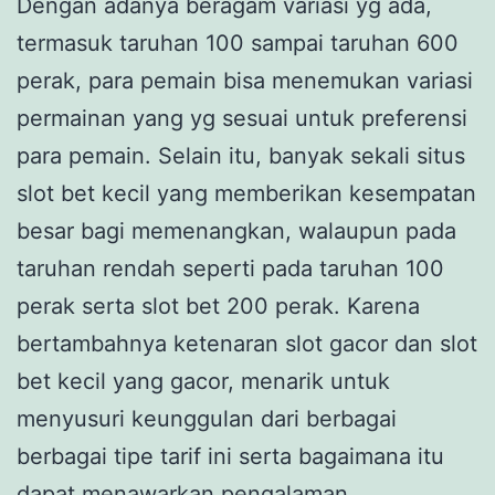
Dengan adanya beragam variasi yg ada,
termasuk taruhan 100 sampai taruhan 600
perak, para pemain bisa menemukan variasi
permainan yang yg sesuai untuk preferensi
para pemain. Selain itu, banyak sekali situs
slot bet kecil yang memberikan kesempatan
besar bagi memenangkan, walaupun pada
taruhan rendah seperti pada taruhan 100
perak serta slot bet 200 perak. Karena
bertambahnya ketenaran slot gacor dan slot
bet kecil yang gacor, menarik untuk
menyusuri keunggulan dari berbagai
berbagai tipe tarif ini serta bagaimana itu
dapat menawarkan pengalaman