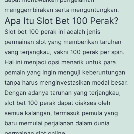
menggembirakan serta menguntungkan.
Apa Itu Slot Bet 100 Perak?
Slot bet 100 perak ini adalah jenis
permainan slot yang memberikan taruhan
yang terjangkau, yakni 100 perak per spin.
Hal ini menjadi opsi menarik untuk para
pemain yang ingin menguji keberuntungan
tanpa harus menginvestasikan modal besar.
Dengan adanya taruhan yang terjangkau,
slot bet 100 perak dapat diakses oleh
semua kalangan, termasuk pemula yang
baru memulai perjalanan dalam dunia
permainan slot online.