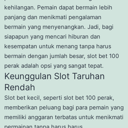
kehilangan. Pemain dapat bermain lebih
panjang dan menikmati pengalaman
bermain yang menyenangkan. Jadi, bagi
siapapun yang mencari hiburan dan
kesempatan untuk menang tanpa harus
bermain dengan jumlah besar, slot bet 100
perak adalah opsi yang sangat tepat.
Keunggulan Slot Taruhan
Rendah
Slot bet kecil, seperti slot bet 100 perak,
memberikan peluang bagi para pemain yang
memiliki anggaran terbatas untuk menikmati
permainan tanpa harus harus