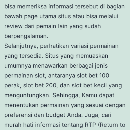
bisa memeriksa informasi tersebut di bagian
bawah page utama situs atau bisa melalui
review dari pemain lain yang sudah
berpengalaman.
Selanjutnya, perhatikan variasi permainan
yang tersedia. Situs yang memuaskan
umumnya menawarkan berbagai jenis
permainan slot, antaranya slot bet 100
perak, slot bet 200, dan slot bet kecil yang
menguntungkan. Sehingga, Kamu dapat
menentukan permainan yang sesuai dengan
preferensi dan budget Anda. Juga, cari
murah hati informasi tentang RTP (Return to