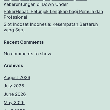
Keberuntungan di Down Under
PokerHebat: Petunjuk Lengkap bagi Pemula dan
Profesional
Slot Indosat Indonesia: Kesempatan Bertaruh
yang Seru
Recent Comments
No comments to show.
Archives
August 2026
July 2026
June 2026
May 2026