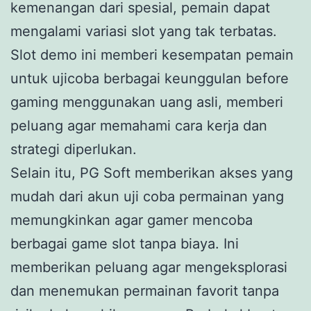
kemenangan dari spesial, pemain dapat
mengalami variasi slot yang tak terbatas.
Slot demo ini memberi kesempatan pemain
untuk ujicoba berbagai keunggulan before
gaming menggunakan uang asli, memberi
peluang agar memahami cara kerja dan
strategi diperlukan.
Selain itu, PG Soft memberikan akses yang
mudah dari akun uji coba permainan yang
memungkinkan agar gamer mencoba
berbagai game slot tanpa biaya. Ini
memberikan peluang agar mengeksplorasi
dan menemukan permainan favorit tanpa