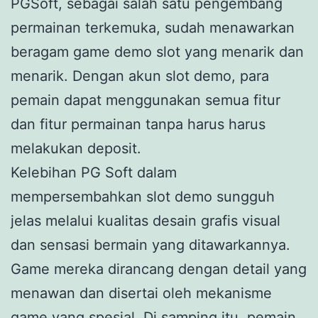
PGSoft, sebagai salah satu pengembang
permainan terkemuka, sudah menawarkan
beragam game demo slot yang menarik dan
menarik. Dengan akun slot demo, para
pemain dapat menggunakan semua fitur
dan fitur permainan tanpa harus harus
melakukan deposit.
Kelebihan PG Soft dalam
mempersembahkan slot demo sungguh
jelas melalui kualitas desain grafis visual
dan sensasi bermain yang ditawarkannya.
Game mereka dirancang dengan detail yang
menawan dan disertai oleh mekanisme
game yang spesial. Di samping itu, pemain