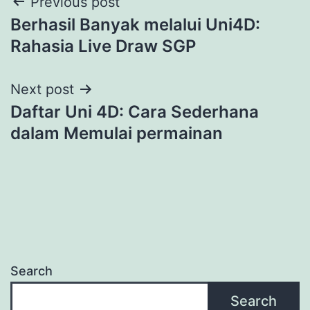
Post
Previous post
Berhasil Banyak melalui Uni4D:
navigation
Rahasia Live Draw SGP
Next post
Daftar Uni 4D: Cara Sederhana
dalam Memulai permainan
Search
Search