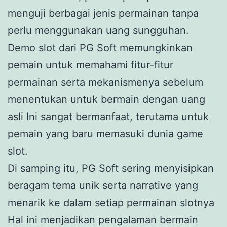
menguji berbagai jenis permainan tanpa
perlu menggunakan uang sungguhan.
Demo slot dari PG Soft memungkinkan
pemain untuk memahami fitur-fitur
permainan serta mekanismenya sebelum
menentukan untuk bermain dengan uang
asli Ini sangat bermanfaat, terutama untuk
pemain yang baru memasuki dunia game
slot.
Di samping itu, PG Soft sering menyisipkan
beragam tema unik serta narrative yang
menarik ke dalam setiap permainan slotnya
Hal ini menjadikan pengalaman bermain