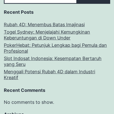
Recent Posts
Rubah 4D: Menembus Batas Imajinasi
Togel Sydney: Menjelajahi Kemungkinan
Keberuntungan di Down Under
PokerHebat: Petunjuk Lengkap bagi Pemula dan
Profesional
Slot Indosat Indonesia: Kesempatan Bertaruh
yang Seru
Menggali Potensi Rubah 4D dalam Industri
Kreatif
Recent Comments
No comments to show.