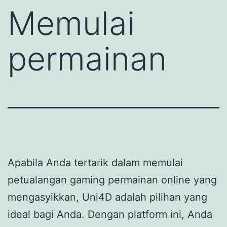
Memulai
permainan
Apabila Anda tertarik dalam memulai
petualangan gaming permainan online yang
mengasyikkan, Uni4D adalah pilihan yang
ideal bagi Anda. Dengan platform ini, Anda