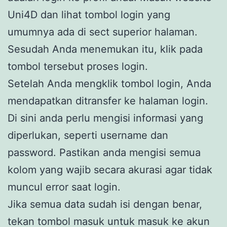
Uni4D dan lihat tombol login yang
umumnya ada di sect superior halaman.
Sesudah Anda menemukan itu, klik pada
tombol tersebut proses login.
Setelah Anda mengklik tombol login, Anda
mendapatkan ditransfer ke halaman login.
Di sini anda perlu mengisi informasi yang
diperlukan, seperti username dan
password. Pastikan anda mengisi semua
kolom yang wajib secara akurasi agar tidak
muncul error saat login.
Jika semua data sudah isi dengan benar,
tekan tombol masuk untuk masuk ke akun