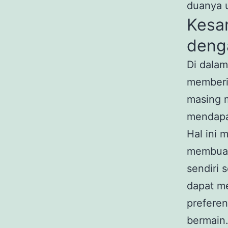
duanya u
Kesa
deng
Di dalam
memberi
masing 
mendapat
Hal ini
membuat
sendiri 
dapat me
prefere
bermain