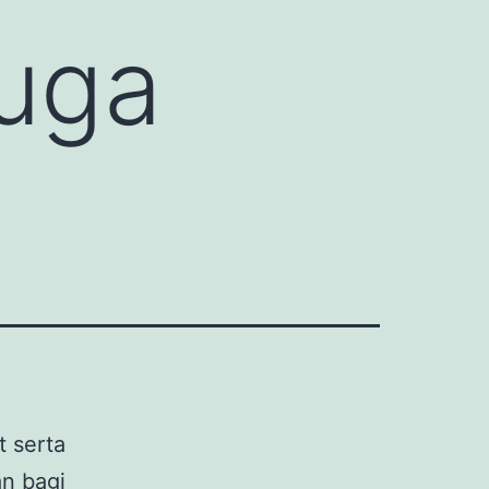
uga
t serta
an bagi