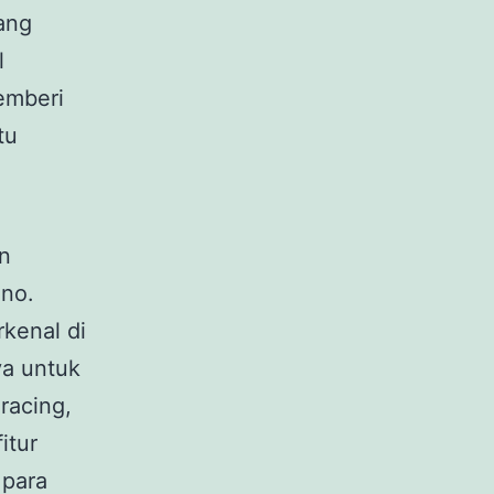
ang
l
emberi
tu
n
ino.
rkenal di
a untuk
racing,
itur
 para