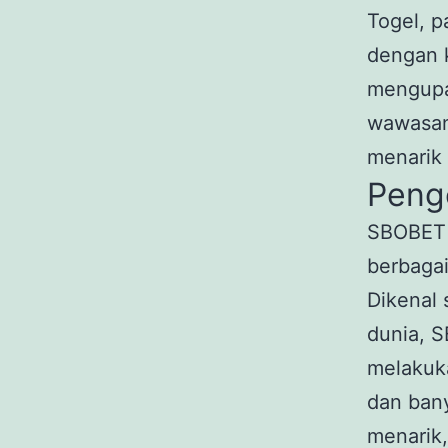
Togel, 
dengan k
mengupas
wawasan
menarik 
Peng
SBOBET 
berbagai
Dikenal 
dunia, 
melakuka
dan bany
menarik