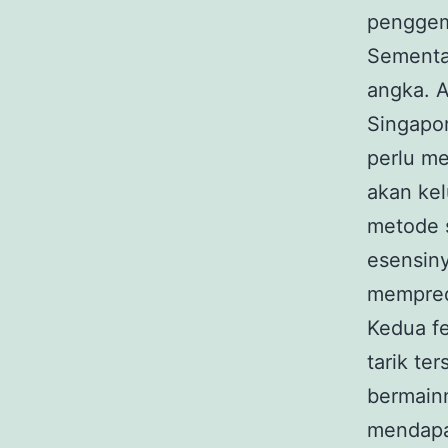
penggema
Sementar
angka. A
Singapor
perlu m
akan kel
metode 
esensiny
mempred
Kedua fe
tarik te
bermain
mendapa