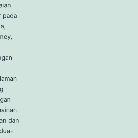
aian
r pada
da,
dney,
g
ungan
alaman
ng
ngan
mainan
han dan
edua-