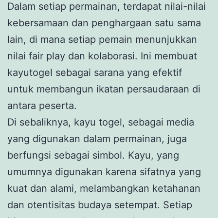
Dalam setiap permainan, terdapat nilai-nilai
kebersamaan dan penghargaan satu sama
lain, di mana setiap pemain menunjukkan
nilai fair play dan kolaborasi. Ini membuat
kayutogel sebagai sarana yang efektif
untuk membangun ikatan persaudaraan di
antara peserta.
Di sebaliknya, kayu togel, sebagai media
yang digunakan dalam permainan, juga
berfungsi sebagai simbol. Kayu, yang
umumnya digunakan karena sifatnya yang
kuat dan alami, melambangkan ketahanan
dan otentisitas budaya setempat. Setiap