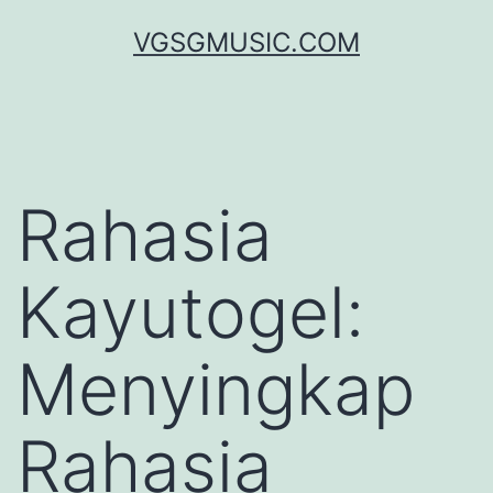
Skip
VGSGMUSIC.COM
to
content
Rahasia
Kayutogel:
Menyingkap
Rahasia