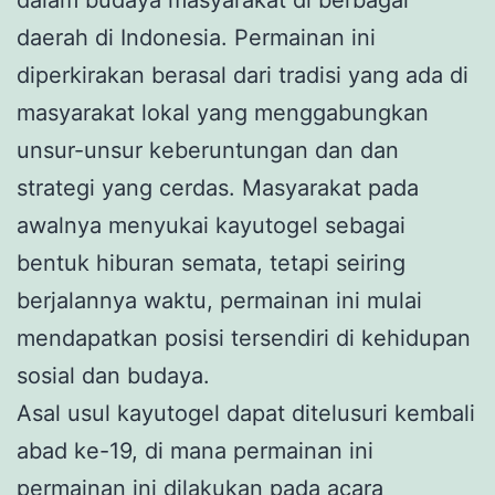
daerah di Indonesia. Permainan ini
diperkirakan berasal dari tradisi yang ada di
masyarakat lokal yang menggabungkan
unsur-unsur keberuntungan dan dan
strategi yang cerdas. Masyarakat pada
awalnya menyukai kayutogel sebagai
bentuk hiburan semata, tetapi seiring
berjalannya waktu, permainan ini mulai
mendapatkan posisi tersendiri di kehidupan
sosial dan budaya.
Asal usul kayutogel dapat ditelusuri kembali
abad ke-19, di mana permainan ini
permainan ini dilakukan pada acara