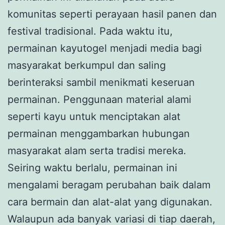
komunitas seperti perayaan hasil panen dan
festival tradisional. Pada waktu itu,
permainan kayutogel menjadi media bagi
masyarakat berkumpul dan saling
berinteraksi sambil menikmati keseruan
permainan. Penggunaan material alami
seperti kayu untuk menciptakan alat
permainan menggambarkan hubungan
masyarakat alam serta tradisi mereka.
Seiring waktu berlalu, permainan ini
mengalami beragam perubahan baik dalam
cara bermain dan alat-alat yang digunakan.
Walaupun ada banyak variasi di tiap daerah,