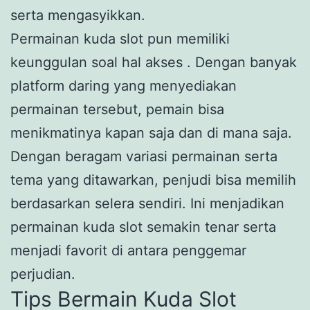
serta mengasyikkan.
Permainan kuda slot pun memiliki
keunggulan soal hal akses . Dengan banyak
platform daring yang menyediakan
permainan tersebut, pemain bisa
menikmatinya kapan saja dan di mana saja.
Dengan beragam variasi permainan serta
tema yang ditawarkan, penjudi bisa memilih
berdasarkan selera sendiri. Ini menjadikan
permainan kuda slot semakin tenar serta
menjadi favorit di antara penggemar
perjudian.
Tips Bermain Kuda Slot