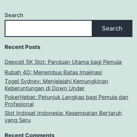
Search
Search
Recent Posts
Deposit 5K Slot: Panduan Utama bagi Pemula
Rubah 4D: Menembus Batas Imajinasi
Togel Sydney: Menjelajahi Kemungkinan
Keberuntungan di Down Under
PokerHebat: Petunjuk Lengkap bagi Pemula dan
Profesional
Slot Indosat Indonesia: Kesempatan Bertaruh
yang Seru
Recent Comments