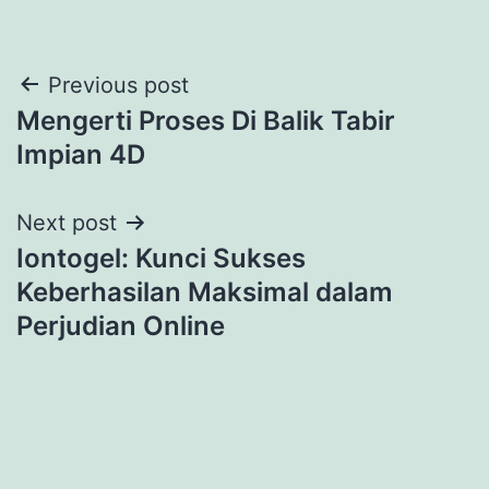
Post
Previous post
Mengerti Proses Di Balik Tabir
navigation
Impian 4D
Next post
Iontogel: Kunci Sukses
Keberhasilan Maksimal dalam
Perjudian Online