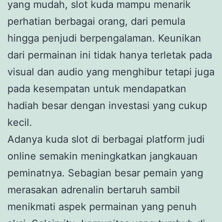
yang mudah, slot kuda mampu menarik
perhatian berbagai orang, dari pemula
hingga penjudi berpengalaman. Keunikan
dari permainan ini tidak hanya terletak pada
visual dan audio yang menghibur tetapi juga
pada kesempatan untuk mendapatkan
hadiah besar dengan investasi yang cukup
kecil.
Adanya kuda slot di berbagai platform judi
online semakin meningkatkan jangkauan
peminatnya. Sebagian besar pemain yang
merasakan adrenalin bertaruh sambil
menikmati aspek permainan yang penuh