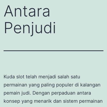
Antara
Penjudi
Kuda slot telah menjadi salah satu
permainan yang paling populer di kalangan
pemain judi. Dengan perpaduan antara
konsep yang menarik dan sistem permainan