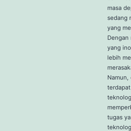
masa dep
sedang 
yang men
Dengan m
yang in
lebih me
merasaka
Namun, 
terdapat
teknolog
memperk
tugas y
teknolog