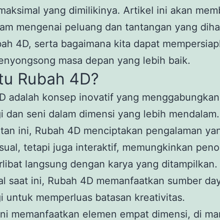
maksimal yang dimilikinya. Artikel ini akan me
lam mengenai peluang dan tantangan yang diha
ah 4D, serta bagaimana kita dapat mempersiapk
enyongsong masa depan yang lebih baik.
Itu Rubah 4D?
D adalah konsep inovatif yang menggabungkan
i dan seni dalam dimensi yang lebih mendalam
tan ini, Rubah 4D menciptakan pengalaman yan
sual, tetapi juga interaktif, memungkinkan pen
rlibat langsung dengan karya yang ditampilkan
tal saat ini, Rubah 4D memanfaatkan sumber da
i untuk memperluas batasan kreativitas.
ini memanfaatkan elemen empat dimensi, di ma