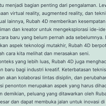
u menjadi bagian penting dari pengalaman. Le
an virtual reality, augmented reality, dan tekn
sual lainnya, Rubah 4D memberikan kesempatan
iman dan kreator untuk mengeksplorasi ide-id
cara baru yang belum pernah ada sebelumnya.
an aspek teknologi mutakhir, Rubah 4D berpot
 cara kita melihat dan merasakan seni.
onteks yang lebih luas, Rubah 4D juga menghad
n baru bagi industri kreatif. Keterbatasan teknis
n akan kolaborasi lintas disiplin, dan perubah
nsi penonton merupakan aspek yang harus dihad
n demikian, peluang yang ditawarkan oleh Rub
esar dan dapat membuka jalan untuk inovasi d