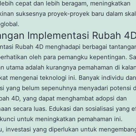
lebih cepat dan lebih beragam, meningkatkan
inan suksesnya proyek-proyek baru dalam skala
global.
angan Implementasi Rubah 4
ntasi Rubah 4D menghadapi berbagai tantanga
perhatikan oleh para pemangku kepentingan. Sa
an utama adalah kurangnya pemahaman di kala
at mengenai teknologi ini. Banyak individu da
asi yang belum sepenuhnya menyadari potensi d
ubah 4D, yang dapat menghambat adopsi dan
an secara luas. Edukasi dan sosialisasi yang ef
 kunci untuk meningkatkan pemahaman ini.
tu, investasi yang diperlukan untuk mengemba