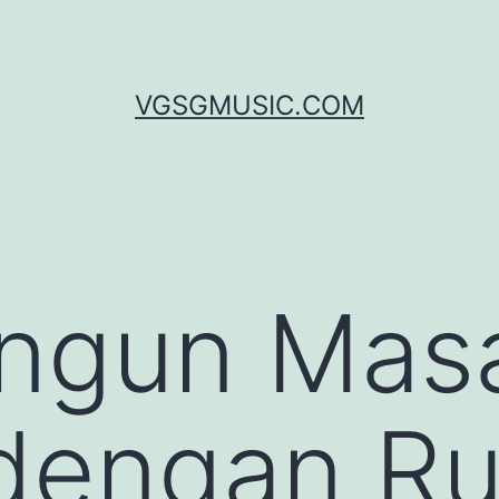
VGSGMUSIC.COM
ngun Mas
dengan R