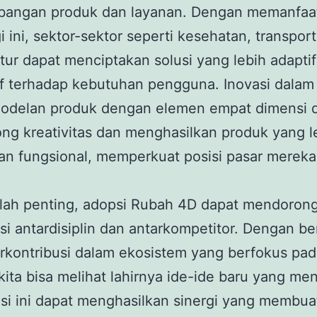
angan produk dan layanan. Dengan memanfaa
i ini, sektor-sektor seperti kesehatan, transport
ur dapat menciptakan solusi yang lebih adapti
f terhadap kebutuhan pengguna. Inovasi dalam
odelan produk dengan elemen empat dimensi 
g kreativitas dan menghasilkan produk yang l
 dan fungsional, memperkuat posisi pasar mereka
alah penting, adopsi Rubah 4D dapat mendoron
si antardisiplin dan antarkompetitor. Dengan be
rkontribusi dalam ekosistem yang berfokus pa
 kita bisa melihat lahirnya ide-ide baru yang men
si ini dapat menghasilkan sinergi yang membuat