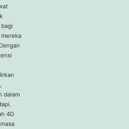
wat
ik
 bagi
e mereka
 Dengan
ensi
irkan
,
an dalam
api.
ah 4D
i masa