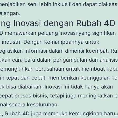
enjadikan seni lebih inklusif dan dapat diakses
alangan.
ang Inovasi dengan Rubah 4D
 menawarkan peluang inovasi yang signifikan 
i industri. Dengan kemampuannya untuk
egrasikan informasi dalam dimensi keempat, R
kan cara baru dalam pengumpulan dan analisis
 memungkinkan perusahaan untuk membuat kep
ih tepat dan cepat, memberikan keunggulan ko
ak bisa diabaikan. Inovasi ini tidak hanya akan
pat proses bisnis, tetapi juga meningkatkan ef
nal secara keseluruhan.
itu, Rubah 4D juga membuka kemungkinan baru 