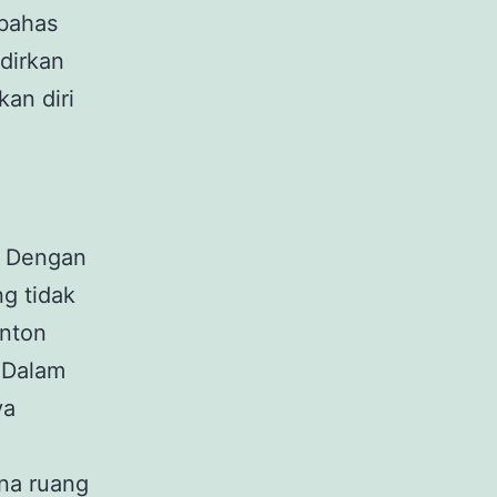
mbahas
dirkan
an diri
. Dengan
g tidak
onton
. Dalam
ya
na ruang