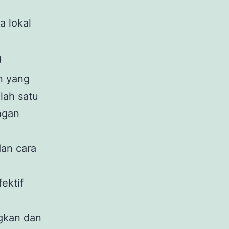
 lokal
D
n yang
lah satu
ngan
n
an cara
ektif
ngkan dan