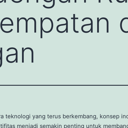
sempatan 
gan
a teknologi yang terus berkembang, konsep in
atifitas menjadi semakin penting untuk memban