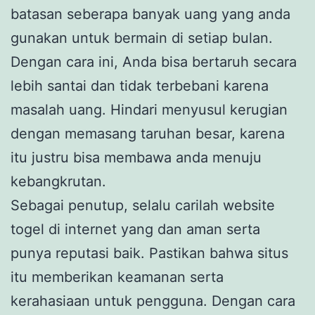
batasan seberapa banyak uang yang anda
gunakan untuk bermain di setiap bulan.
Dengan cara ini, Anda bisa bertaruh secara
lebih santai dan tidak terbebani karena
masalah uang. Hindari menyusul kerugian
dengan memasang taruhan besar, karena
itu justru bisa membawa anda menuju
kebangkrutan.
Sebagai penutup, selalu carilah website
togel di internet yang dan aman serta
punya reputasi baik. Pastikan bahwa situs
itu memberikan keamanan serta
kerahasiaan untuk pengguna. Dengan cara