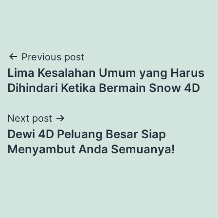
Post
Previous post
Lima Kesalahan Umum yang Harus
navigation
Dihindari Ketika Bermain Snow 4D
Next post
Dewi 4D Peluang Besar Siap
Menyambut Anda Semuanya!