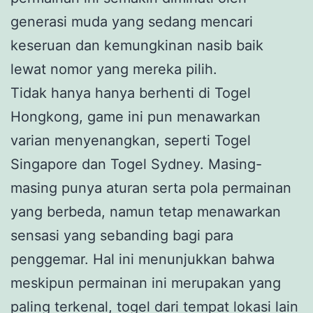
generasi muda yang sedang mencari
keseruan dan kemungkinan nasib baik
lewat nomor yang mereka pilih.
Tidak hanya hanya berhenti di Togel
Hongkong, game ini pun menawarkan
varian menyenangkan, seperti Togel
Singapore dan Togel Sydney. Masing-
masing punya aturan serta pola permainan
yang berbeda, namun tetap menawarkan
sensasi yang sebanding bagi para
penggemar. Hal ini menunjukkan bahwa
meskipun permainan ini merupakan yang
paling terkenal, togel dari tempat lokasi lain