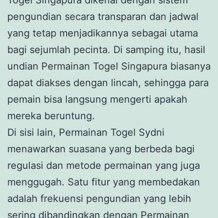
pengundian secara transparan dan jadwal
yang tetap menjadikannya sebagai utama
bagi sejumlah pecinta. Di samping itu, hasil
undian Permainan Togel Singapura biasanya
dapat diakses dengan lincah, sehingga para
pemain bisa langsung mengerti apakah
mereka beruntung.
Di sisi lain, Permainan Togel Sydni
menawarkan suasana yang berbeda bagi
regulasi dan metode permainan yang juga
menggugah. Satu fitur yang membedakan
adalah frekuensi pengundian yang lebih
sering dibandingkan dengan Permainan