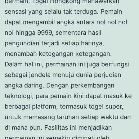
bermain, Togel Hongkong menawarkan
sensasi yang selalu tak terduga. Pemain
dapat mengambil angka antara nol nol nol
nol hingga 9999, sementara hasil
pengundian terjadi setiap harinya,
menambah ketegangan ketegangan.
Dalam hal ini, permainan ini juga berfungsi
sebagai jendela menuju dunia perjudian
angka daring. Dengan perkembangan
teknologi, para pemain kini dapat masuk ke
berbagai platform, termasuk togel super,
untuk memasang taruhan setiap waktu dan
di mana pun. Fasilitas ini menjadikan
permainan ini semakin diminati oleh