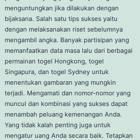
menguntungkan jika dilakukan dengan
bijaksana. Salah satu tips sukses yaitu
dengan melaksanakan riset sebelumnya
mengambil angka. Banyak partisipan yang
memanfaatkan data masa lalu dari berbagai
permainan togel Hongkong, togel
Singapura, dan togel Sydney untuk
menentukan gambaran yang mungkin
terjadi. Mengamati dan nomor-nomor yang
muncul dan kombinasi yang sukses dapat
menambah peluang kemenangan Anda.
Yang tidak kalah penting juga untuk
mengatur uang Anda secara baik. Tetapkan