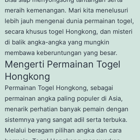
meraih kemenangan. Mari kita menelusuri
lebih jauh mengenai dunia permainan togel,
secara khusus togel Hongkong, dan misteri
di balik angka-angka yang mungkin
membawa keberuntungan yang besar.
Mengerti Permainan Togel
Hongkong
Permainan Togel Hongkong, sebagai
permainan angka paling populer di Asia,
menarik perhatian banyak pemain dengan
sistemnya yang sangat adil serta terbuka.
Melalui beragam pilihan angka dan cara