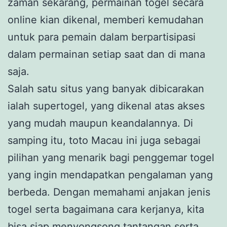
zaman sekarang, permainan togel secara
online kian dikenal, memberi kemudahan
untuk para pemain dalam berpartisipasi
dalam permainan setiap saat dan di mana
saja.
Salah satu situs yang banyak dibicarakan
ialah supertogel, yang dikenal atas akses
yang mudah maupun keandalannya. Di
samping itu, toto Macau ini juga sebagai
pilihan yang menarik bagi penggemar togel
yang ingin mendapatkan pengalaman yang
berbeda. Dengan memahami anjakan jenis
togel serta bagaimana cara kerjanya, kita
bisa siap menyongsong tantangan serta