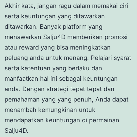
Akhir kata, jangan ragu dalam memakai ciri
serta keuntungan yang ditawarkan
ditawarkan. Banyak platform yang
menawarkan Salju4D memberikan promosi
atau reward yang bisa meningkatkan
peluang anda untuk menang. Pelajari syarat
serta ketentuan yang berlaku dan
manfaatkan hal ini sebagai keuntungan
anda. Dengan strategi tepat tepat dan
pemahaman yang yang penuh, Anda dapat
menambah kemungkinan untuk
mendapatkan keuntungan di permainan
Salju4D.