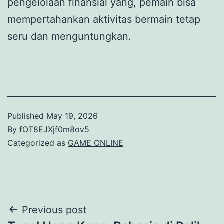
pengelolaan finansial yang, pemain bisa
mempertahankan aktivitas bermain tetap
seru dan menguntungkan.
Published
May 19, 2026
By
fOT8EJXjf0m8ov5
Categorized as
GAME ONLINE
Post
Previous post