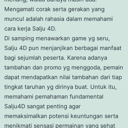
Mengamati corak serta gerakan yang
muncul adalah rahasia dalam memahami
cara kerja Salju 4D.
Di samping menawarkan game yg seru,
Salju 4D pun menjanjikan berbagai manfaat
bagi sejumlah peserta. Karena adanya
tambahan dan promo yg menggoda, pemain
dapat mendapatkan nilai tambahan dari tiap
tingkat taruhan yg dirinya buat. Untuk itu,
memahami pemahaman fundamental
Salju4D sangat penting agar
memaksimalkan potensi keuntungan serta
menikmati sensasi permainan yang sehat