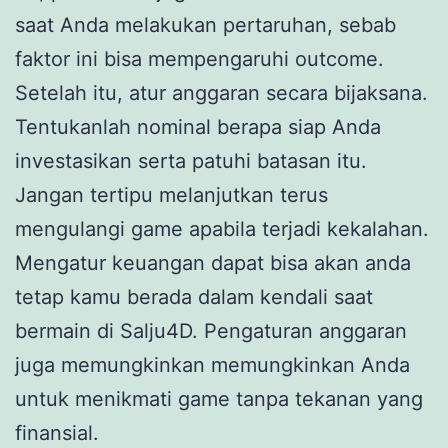
saat Anda melakukan pertaruhan, sebab
faktor ini bisa mempengaruhi outcome.
Setelah itu, atur anggaran secara bijaksana.
Tentukanlah nominal berapa siap Anda
investasikan serta patuhi batasan itu.
Jangan tertipu melanjutkan terus
mengulangi game apabila terjadi kekalahan.
Mengatur keuangan dapat bisa akan anda
tetap kamu berada dalam kendali saat
bermain di Salju4D. Pengaturan anggaran
juga memungkinkan memungkinkan Anda
untuk menikmati game tanpa tekanan yang
finansial.