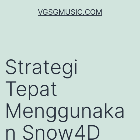
Skip
VGSGMUSIC.COM
to
content
Strategi
Tepat
Menggunaka
n Snow4D