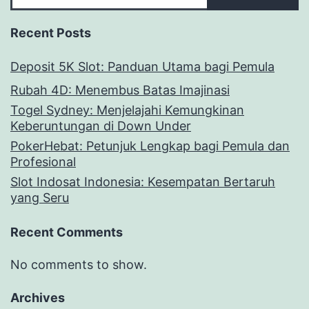
Recent Posts
Deposit 5K Slot: Panduan Utama bagi Pemula
Rubah 4D: Menembus Batas Imajinasi
Togel Sydney: Menjelajahi Kemungkinan
Keberuntungan di Down Under
PokerHebat: Petunjuk Lengkap bagi Pemula dan
Profesional
Slot Indosat Indonesia: Kesempatan Bertaruh
yang Seru
Recent Comments
No comments to show.
Archives