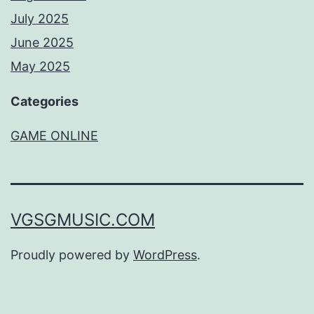
July 2025
June 2025
May 2025
Categories
GAME ONLINE
VGSGMUSIC.COM
Proudly powered by
WordPress
.