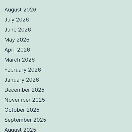
August 2026
July 2026
June 2026
May 2026
April 2026
March 2026
February 2026
January 2026
December 2025
November 2025
October 2025
September 2025
August 2025