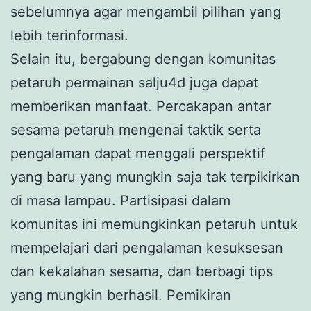
sebelumnya agar mengambil pilihan yang
lebih terinformasi.
Selain itu, bergabung dengan komunitas
petaruh permainan salju4d juga dapat
memberikan manfaat. Percakapan antar
sesama petaruh mengenai taktik serta
pengalaman dapat menggali perspektif
yang baru yang mungkin saja tak terpikirkan
di masa lampau. Partisipasi dalam
komunitas ini memungkinkan petaruh untuk
mempelajari dari pengalaman kesuksesan
dan kekalahan sesama, dan berbagi tips
yang mungkin berhasil. Pemikiran