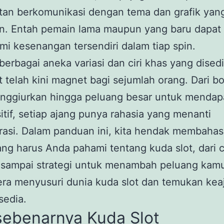
tan berkomunikasi dengan tema dan grafik yan
. Entah pemain lama maupun yang baru dapat
i kesenangan tersendiri dalam tiap spin.
erbagai aneka variasi dan ciri khas yang dised
t telah kini magnet bagi sejumlah orang. Dari b
nggiurkan hingga peluang besar untuk mendap
sitif, setiap ajang punya rahasia yang menanti
rasi. Dalam panduan ini, kita hendak membaha
ng harus Anda pahami tentang kuda slot, dari 
 sampai strategi untuk menambah peluang kamu
era menyusuri dunia kuda slot dan temukan kea
sedia.
sebenarnya Kuda Slot