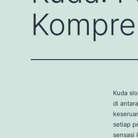
Kompre
Kuda sl
di antar
keserua
setiap p
sensasi 