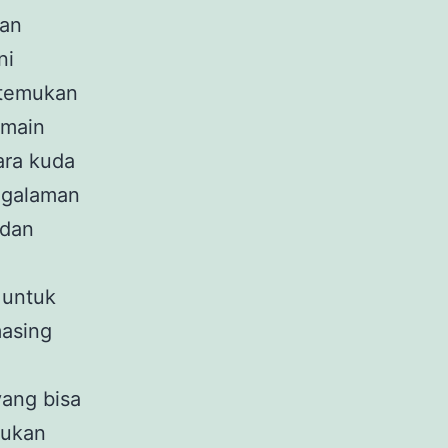
nan
ni
itemukan
emain
ara kuda
engalaman
 dan
 untuk
masing
yang bisa
tukan