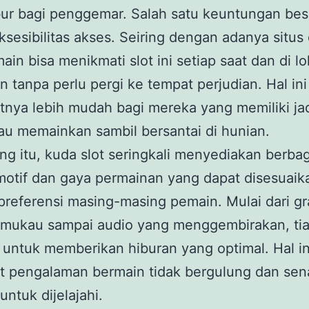
ur bagi penggemar. Salah satu keuntungan bes
ksesibilitas akses. Seiring dengan adanya situs 
ain bisa menikmati slot ini setiap saat dan di lo
 tanpa perlu pergi ke tempat perjudian. Hal ini
nya lebih mudah bagi mereka yang memiliki ja
au memainkan sambil bersantai di hunian.
ng itu, kuda slot seringkali menyediakan berbag
otif dan gaya permainan yang dapat disesuaik
referensi masing-masing pemain. Mulai dari gr
mukau sampai audio yang menggembirakan, tia
 untuk memberikan hiburan yang optimal. Hal in
 pengalaman bermain tidak bergulung dan sen
untuk dijelajahi.