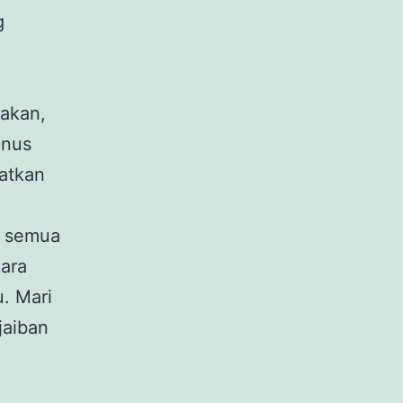
g
iakan,
onus
atkan
s semua
cara
. Mari
jaiban