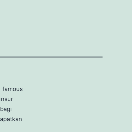
g famous
unsur
bagi
dapatkan