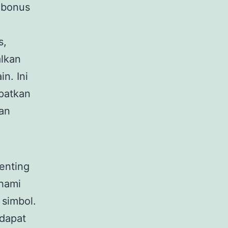
 bonus
s,
lkan
n. Ini
patkan
an
enting
hami
 simbol.
 dapat