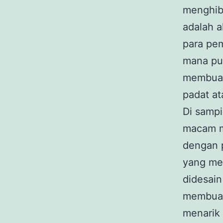
menghib
adalah a
para pem
mana pun
membuat
padat at
Di sampi
macam m
dengan p
yang me
didesain
membuat
menarik 