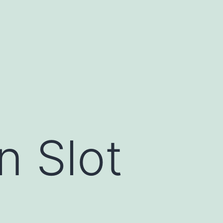
n Slot