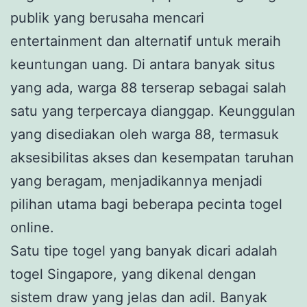
publik yang berusaha mencari
entertainment dan alternatif untuk meraih
keuntungan uang. Di antara banyak situs
yang ada, warga 88 terserap sebagai salah
satu yang terpercaya dianggap. Keunggulan
yang disediakan oleh warga 88, termasuk
aksesibilitas akses dan kesempatan taruhan
yang beragam, menjadikannya menjadi
pilihan utama bagi beberapa pecinta togel
online.
Satu tipe togel yang banyak dicari adalah
togel Singapore, yang dikenal dengan
sistem draw yang jelas dan adil. Banyak