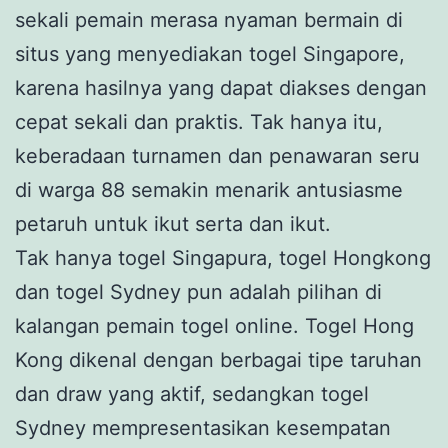
sekali pemain merasa nyaman bermain di
situs yang menyediakan togel Singapore,
karena hasilnya yang dapat diakses dengan
cepat sekali dan praktis. Tak hanya itu,
keberadaan turnamen dan penawaran seru
di warga 88 semakin menarik antusiasme
petaruh untuk ikut serta dan ikut.
Tak hanya togel Singapura, togel Hongkong
dan togel Sydney pun adalah pilihan di
kalangan pemain togel online. Togel Hong
Kong dikenal dengan berbagai tipe taruhan
dan draw yang aktif, sedangkan togel
Sydney mempresentasikan kesempatan