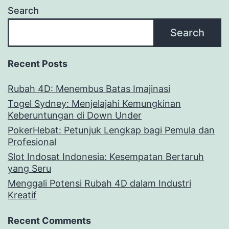
Search
Search
Recent Posts
Rubah 4D: Menembus Batas Imajinasi
Togel Sydney: Menjelajahi Kemungkinan
Keberuntungan di Down Under
PokerHebat: Petunjuk Lengkap bagi Pemula dan
Profesional
Slot Indosat Indonesia: Kesempatan Bertaruh
yang Seru
Menggali Potensi Rubah 4D dalam Industri
Kreatif
Recent Comments