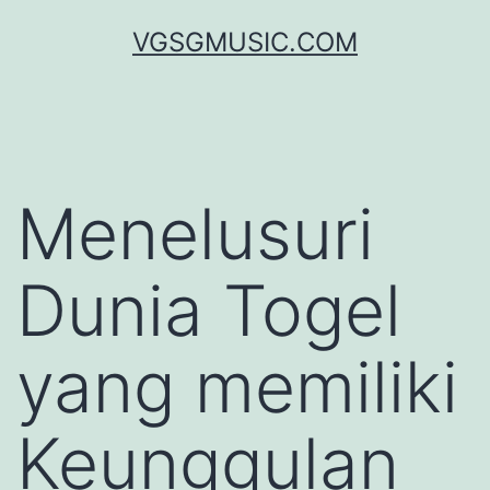
Skip
VGSGMUSIC.COM
to
content
Menelusuri
Dunia Togel
yang memiliki
Keunggulan