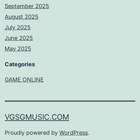
September 2025
August 2025
July 2025
June 2025
May 2025
Categories
GAME ONLINE
VGSGMUSIC.COM
Proudly powered by
WordPress
.