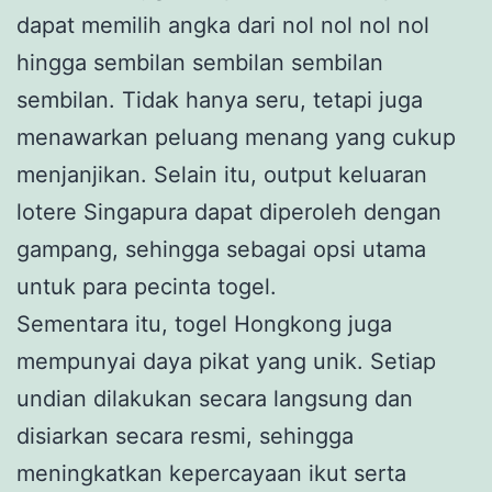
dapat memilih angka dari nol nol nol nol
hingga sembilan sembilan sembilan
sembilan. Tidak hanya seru, tetapi juga
menawarkan peluang menang yang cukup
menjanjikan. Selain itu, output keluaran
lotere Singapura dapat diperoleh dengan
gampang, sehingga sebagai opsi utama
untuk para pecinta togel.
Sementara itu, togel Hongkong juga
mempunyai daya pikat yang unik. Setiap
undian dilakukan secara langsung dan
disiarkan secara resmi, sehingga
meningkatkan kepercayaan ikut serta