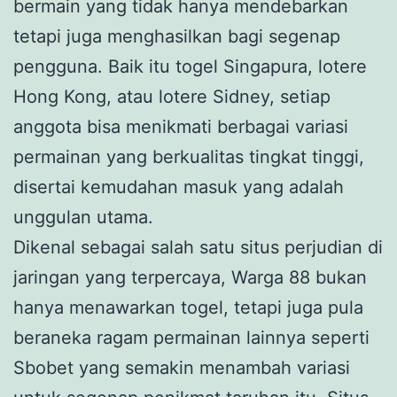
bermain yang tidak hanya mendebarkan
tetapi juga menghasilkan bagi segenap
pengguna. Baik itu togel Singapura, lotere
Hong Kong, atau lotere Sidney, setiap
anggota bisa menikmati berbagai variasi
permainan yang berkualitas tingkat tinggi,
disertai kemudahan masuk yang adalah
unggulan utama.
Dikenal sebagai salah satu situs perjudian di
jaringan yang terpercaya, Warga 88 bukan
hanya menawarkan togel, tetapi juga pula
beraneka ragam permainan lainnya seperti
Sbobet yang semakin menambah variasi