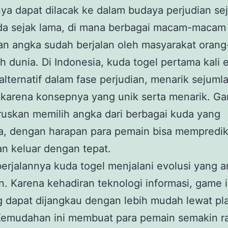
ya dapat dilacak ke dalam budaya perjudian se
da sejak lama, di mana berbagai macam-macam 
an angka sudah berjalan oleh masyarakat orang
uh dunia. Di Indonesia, kuda togel pertama kali 
alternatif dalam fase perjudian, menarik sejuml
karena konsepnya yang unik serta menarik. Ga
uskan memilih angka dari berbagai kuda yang
a, dengan harapan para pemain bisa mempredik
n keluar dengan tepat.
berjalannya kuda togel menjalani evolusi yang 
an. Karena kehadiran teknologi informasi, game i
 dapat dijangkau dengan lebih mudah lewat pl
 Kemudahan ini membuat para pemain semakin r