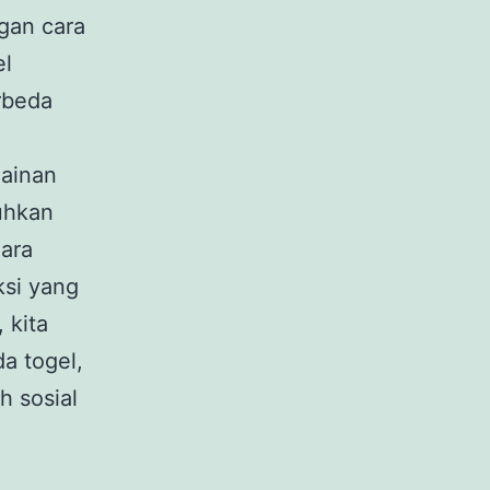
ngan cara
el
rbeda
mainan
uhkan
Para
ksi yang
 kita
a togel,
h sosial