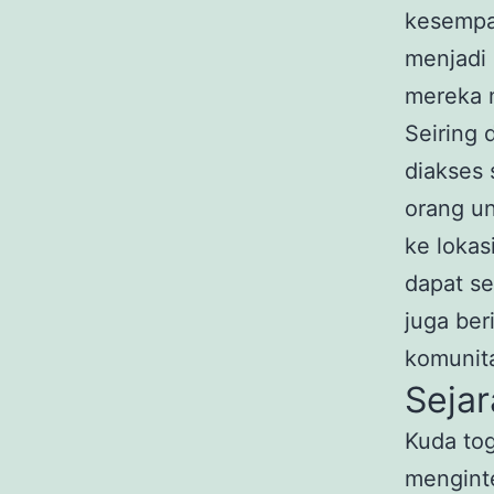
kesempa
menjadi 
mereka m
Seiring 
diakses 
orang un
ke lokas
dapat se
juga ber
komunita
Sejar
Kuda tog
menginte