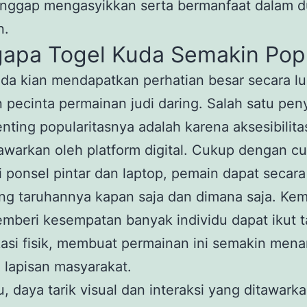
anggap mengasyikkan serta bermanfaat dalam d
n.
apa Togel Kuda Semakin Pop
da kian mendapatkan perhatian besar secara lu
 pecinta permainan judi daring. Salah satu pe
enting popularitasnya adalah karena aksesibilita
awarkan oleh platform digital. Cukup dengan c
ponsel pintar dan laptop, pemain dapat secara
g taruhannya kapan saja dan dimana saja. Ke
memberi kesempatan banyak individu dapat ikut 
kasi fisik, membuat permainan ini semakin mena
lapisan masyarakat.
tu, daya tarik visual dan interaksi yang ditawark