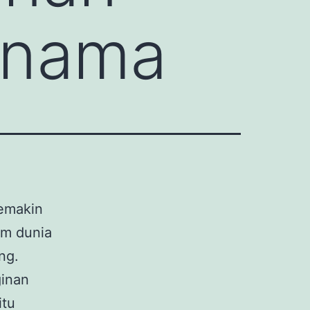
rnama
semakin
am dunia
ng.
ginan
itu