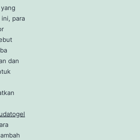
 yang
ini, para
or
ebut
mba
an dan
ntuk
atkan
udatogel
ara
enambah