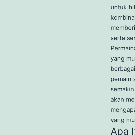
untuk hi
kombinas
memberi
serta se
Permain
yang mu
berbagai
pemain s
semakin 
akan men
mengapa 
yang mu
Apa I