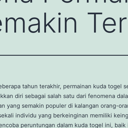
emakin Te
berapa tahun terakhir, permainan kuda togel 
kan diri sebagai salah satu dari fenomena dal
n yang semakin populer di kalangan orang-ora
ekali individu yang berkeinginan memiliki kein
ncoba peruntungan dalam kuda togel ini, baik 