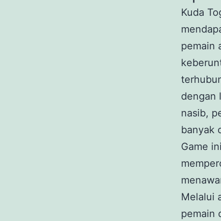
Kuda Tog
mendapat
pemain 
keberun
terhubun
dengan 
nasib, p
banyak 
Game in
mempero
menawar
Melalui 
pemain 