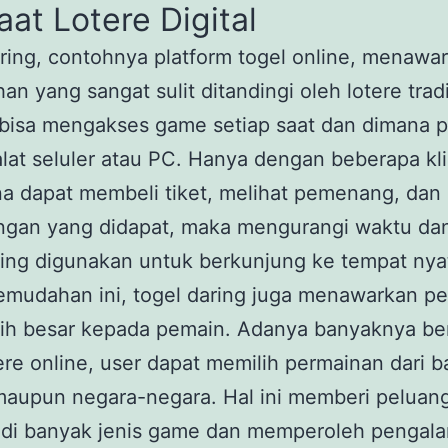
at Lotere Digital
ring, contohnya platform togel online, menawa
n yang sangat sulit ditandingi oleh lotere tradi
 bisa mengakses game setiap saat dan dimana 
alat seluler atau PC. Hanya dengan beberapa kli
a dapat membeli tiket, melihat pemenang, dan
gan yang didapat, maka mengurangi waktu da
ing digunakan untuk berkunjung ke tempat nya
emudahan ini, togel daring juga menawarkan p
bih besar kepada pemain. Adanya banyaknya b
tere online, user dapat memilih permainan dari 
maupun negara-negara. Hal ini memberi peluan
 di banyak jenis game dan memperoleh pengal