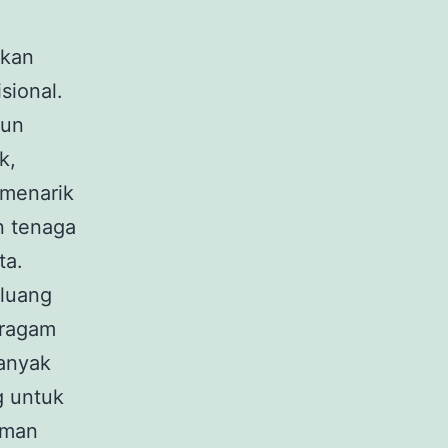
rkan
sional.
pun
k,
 menarik
n tenaga
ta.
eluang
eragam
banyak
g untuk
aman