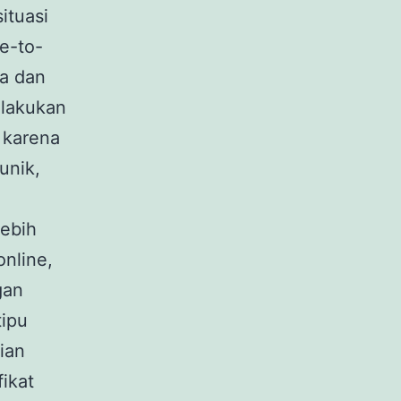
ituasi
e-to-
a dan
ilakukan
 karena
unik,
lebih
online,
gan
tipu
gian
fikat