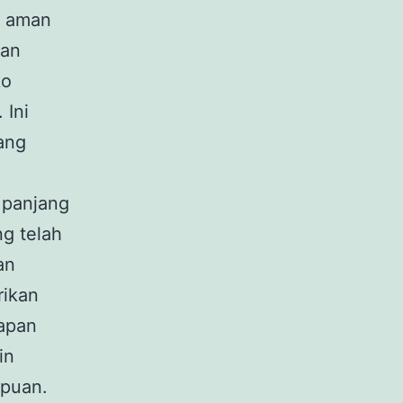
ih aman
man
ko
 Ini
ang
s panjang
g telah
an
rikan
dapan
in
ipuan.