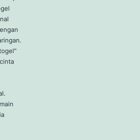
ogel
onal
 dengan
aringan.
togel"
cinta
l.
emain
ia