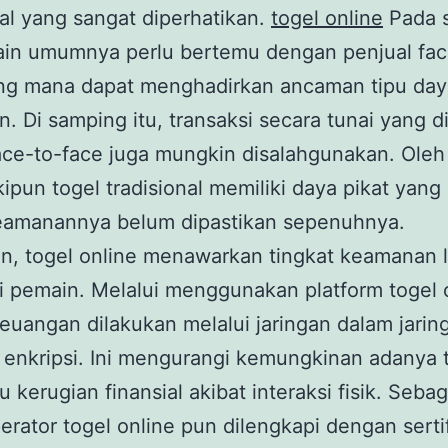
al yang sangat diperhatikan.
togel online
Pada s
ain umumnya perlu bertemu dengan penjual fac
ang mana dapat menghadirkan ancaman tipu day
n. Di samping itu, transaksi secara tunai yang d
face-to-face juga mungkin disalahgunakan. Oleh
kipun togel tradisional memiliki daya pikat yang 
keamanannya belum dipastikan sepenuhnya.
lain, togel online menawarkan tingkat keamanan 
i pemain. Melalui menggunakan platform togel 
euangan dilakukan melalui jaringan dalam jarin
 enkripsi. Ini mengurangi kemungkinan adanya 
u kerugian finansial akibat interaksi fisik. Seba
erator togel online pun dilengkapi dengan serti