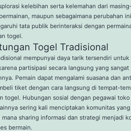
plorasi kelebihan serta kelemahan dari masing
permainan, maupun sebagaimana perubahan in
ruhi tata publik berinteraksi dengan permain
n togel.
ungan Togel Tradisional
adisional mempunyai daya tarik tersendiri untu
arena partisipasi secara langsung yang sangat
annya. Pemain dapat mengalami suasana dan an
beli tiket dengan cara langsung di tempat-tem
n togel. Hubungan sosial dengan pegawai toko
ainnya sering kali menciptakan komunitas yang
i mana sharing informasi dan strategi menjadi
ses bermain.