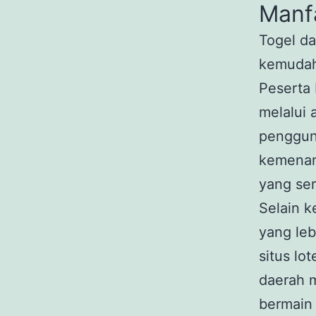
Manfa
Togel da
kemudaha
Peserta
melalui 
penggun
kemenan
yang ser
Selain k
yang le
situs lo
daerah 
bermain