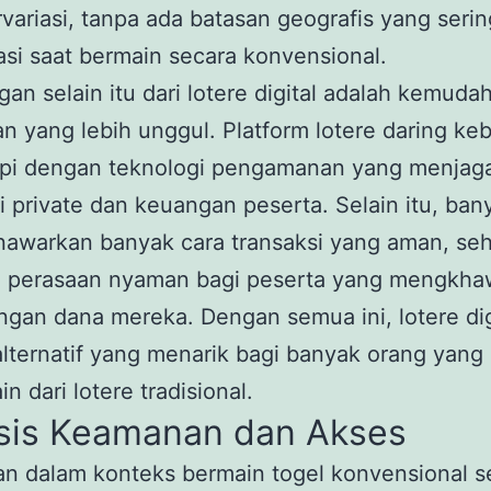
rvariasi, tanpa ada batasan geografis yang serin
i saat bermain secara konvensional.
an selain itu dari lotere digital adalah kemuda
 yang lebih unggul. Platform lotere daring k
api dengan teknologi pengamanan yang menjag
i private dan keuangan peserta. Selain itu, ban
nawarkan banyak cara transaksi yang aman, se
 perasaan nyaman bagi peserta yang mengkhaw
ngan dana mereka. Dengan semua ini, lotere dig
alternatif yang menarik bagi banyak orang yang
ain dari lotere tradisional.
isis Keamanan dan Akses
 dalam konteks bermain togel konvensional se