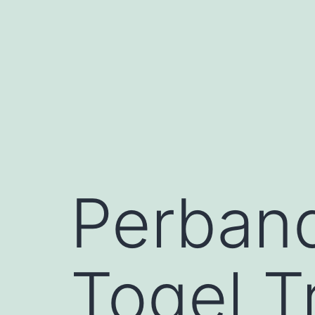
Skip
to
content
Perband
Togel T