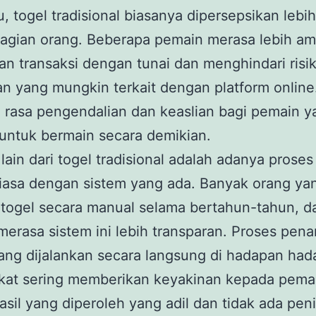
tu, togel tradisional biasanya dipersepsikan leb
bagian orang. Beberapa pemain merasa lebih a
n transaksi dengan tunai dan menghindari risi
 yang mungkin terkait dengan platform online.
 rasa pengendalian dan keaslian bagi pemain y
untuk bermain secara demikian.
lain dari togel tradisional adalah adanya prose
iasa dengan sistem yang ada. Banyak orang yan
togel secara manual selama bertahun-tahun, d
erasa sistem ini lebih transparan. Proses pena
ang dijalankan secara langsung di hadapan ha
kat sering memberikan keyakinan kepada pema
sil yang diperoleh yang adil dan tidak ada pen