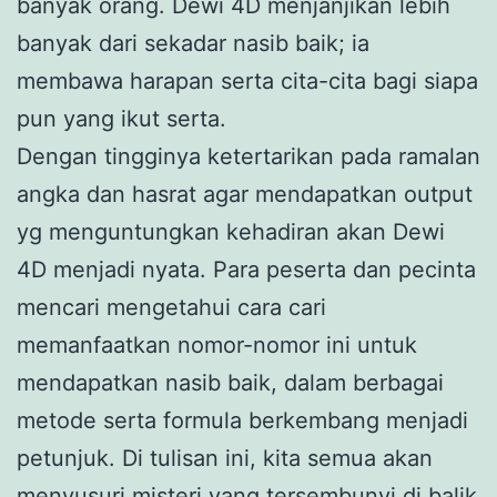
banyak orang. Dewi 4D menjanjikan lebih
banyak dari sekadar nasib baik; ia
membawa harapan serta cita-cita bagi siapa
pun yang ikut serta.
Dengan tingginya ketertarikan pada ramalan
angka dan hasrat agar mendapatkan output
yg menguntungkan kehadiran akan Dewi
4D menjadi nyata. Para peserta dan pecinta
mencari mengetahui cara cari
memanfaatkan nomor-nomor ini untuk
mendapatkan nasib baik, dalam berbagai
metode serta formula berkembang menjadi
petunjuk. Di tulisan ini, kita semua akan
menyusuri misteri yang tersembunyi di balik