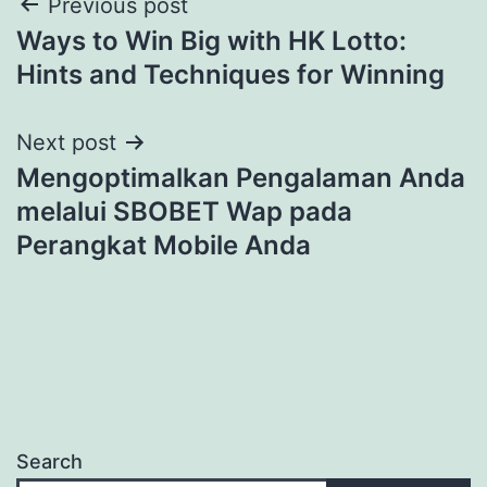
Post
Previous post
Ways to Win Big with HK Lotto:
navigation
Hints and Techniques for Winning
Next post
Mengoptimalkan Pengalaman Anda
melalui SBOBET Wap pada
Perangkat Mobile Anda
Search