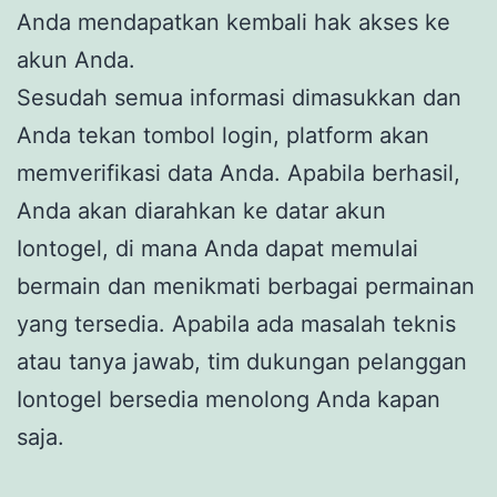
Anda mendapatkan kembali hak akses ke
akun Anda.
Sesudah semua informasi dimasukkan dan
Anda tekan tombol login, platform akan
memverifikasi data Anda. Apabila berhasil,
Anda akan diarahkan ke datar akun
Iontogel, di mana Anda dapat memulai
bermain dan menikmati berbagai permainan
yang tersedia. Apabila ada masalah teknis
atau tanya jawab, tim dukungan pelanggan
Iontogel bersedia menolong Anda kapan
saja.