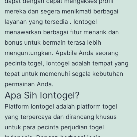
dapat dengan cepat mengakses profil
mereka dan segera menikmati berbagai
layanan yang tersedia . Iontogel
menawarkan berbagai fitur menarik dan
bonus untuk bermain terasa lebih
menguntungkan. Apabila Anda seorang
pecinta togel, Iontogel adalah tempat yang
tepat untuk memenuhi segala kebutuhan
permainan Anda.
Apa Sih Iontogel?
Platform Iontogel adalah platform togel
yang terpercaya dan dirancang khusus
untuk para pecinta perjudian togel