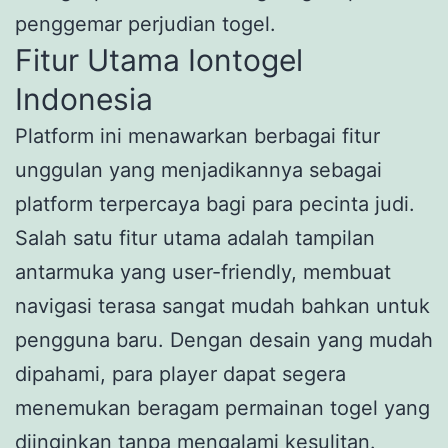
penggemar perjudian togel.
Fitur Utama Iontogel
Indonesia
Platform ini menawarkan berbagai fitur
unggulan yang menjadikannya sebagai
platform terpercaya bagi para pecinta judi.
Salah satu fitur utama adalah tampilan
antarmuka yang user-friendly, membuat
navigasi terasa sangat mudah bahkan untuk
pengguna baru. Dengan desain yang mudah
dipahami, para player dapat segera
menemukan beragam permainan togel yang
diinginkan tanpa mengalami kesulitan.