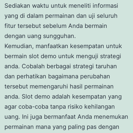
Sediakan waktu untuk meneliti informasi
yang di dalam permainan dan uji seluruh
fitur tersebut sebelum Anda bermain
dengan uang sungguhan.
Kemudian, manfaatkan kesempatan untuk
bermain slot demo untuk menguji strategi
anda. Cobalah berbagai strategi taruhan
dan perhatikan bagaimana perubahan
tersebut memengaruhi hasil permainan
anda. Slot demo adalah kesempatan yang
agar coba-coba tanpa risiko kehilangan
uang. Ini juga bermanfaat Anda menemukan
permainan mana yang paling pas dengan