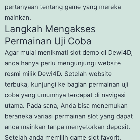
pertanyaan tentang game yang mereka
mainkan.
Langkah Mengakses
Permainan Uji Coba
Agar mulai menikmati slot demo di Dewi4D,
anda hanya perlu mengunjungi website
resmi milik Dewi4D. Setelah website
terbuka, kunjungi ke bagian permainan uji
coba yang umumnya terdapat di navigasi
utama. Pada sana, Anda bisa menemukan
beraneka variasi permainan slot yang dapat
anda mainkan tanpa menyetorkan deposit.
Setelah anda memilih game slot favorit,