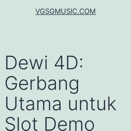
Skip
VGSGMUSIC.COM
to
content
Dewi 4D:
Gerbang
Utama untuk
Slot Demo