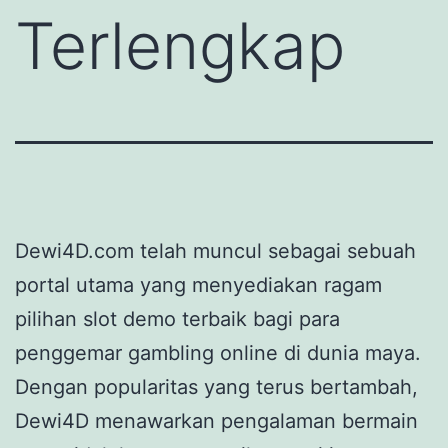
Terlengkap
Dewi4D.com telah muncul sebagai sebuah
portal utama yang menyediakan ragam
pilihan slot demo terbaik bagi para
penggemar gambling online di dunia maya.
Dengan popularitas yang terus bertambah,
Dewi4D menawarkan pengalaman bermain