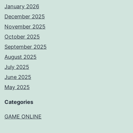
January 2026
December 2025
November 2025
October 2025
September 2025
August 2025
July 2025
June 2025
May 2025
Categories
GAME ONLINE