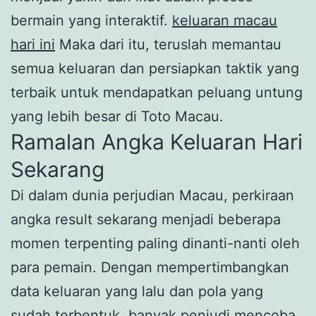
bermain yang interaktif.
keluaran macau
hari ini
Maka dari itu, teruslah memantau
semua keluaran dan persiapkan taktik yang
terbaik untuk mendapatkan peluang untung
yang lebih besar di Toto Macau.
Ramalan Angka Keluaran Hari
Sekarang
Di dalam dunia perjudian Macau, perkiraan
angka result sekarang menjadi beberapa
momen terpenting paling dinanti-nanti oleh
para pemain. Dengan mempertimbangkan
data keluaran yang lalu dan pola yang
sudah terbentuk, banyak penjudi mencoba