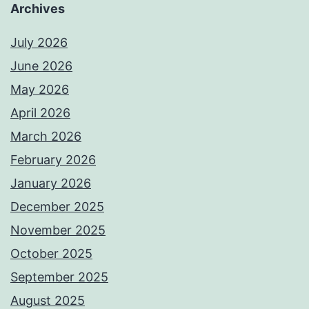
Archives
July 2026
June 2026
May 2026
April 2026
March 2026
February 2026
January 2026
December 2025
November 2025
October 2025
September 2025
August 2025