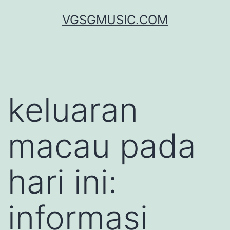
Skip
VGSGMUSIC.COM
to
content
keluaran
macau pada
hari ini:
informasi