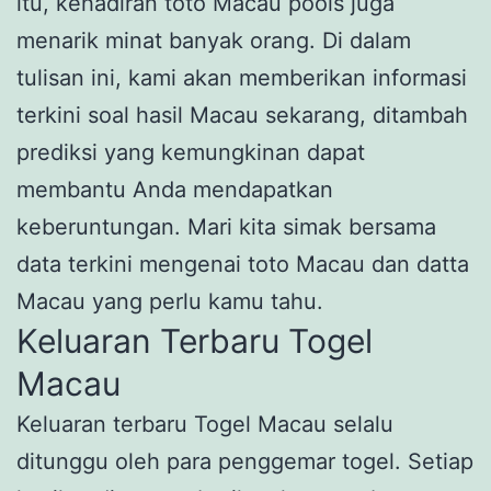
itu, kehadiran toto Macau pools juga
menarik minat banyak orang. Di dalam
tulisan ini, kami akan memberikan informasi
terkini soal hasil Macau sekarang, ditambah
prediksi yang kemungkinan dapat
membantu Anda mendapatkan
keberuntungan. Mari kita simak bersama
data terkini mengenai toto Macau dan datta
Macau yang perlu kamu tahu.
Keluaran Terbaru Togel
Macau
Keluaran terbaru Togel Macau selalu
ditunggu oleh para penggemar togel. Setiap