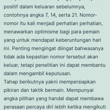
positif dalam keluaran sebelumnya,
contohnya angka 7, 14, serta 21. Nomor-
nomor itu kali menjadi perhatian perhatian,
menawarkan optimisme bagi para pemain
yang untuk mendapat keberuntungan hari
ini. Penting mengingat diingat bahwasanya
tidak ada kepastian nomor tersebut akan
keluar, tetapi penelitian ini dapat membantu
dalam mengambil keputusan.
Tahap berikutnya yakni mempersiapkan
pikiran dan taktik bermain. Mempunyai
angka pilihan yang handal dapat membawa
perasaan percaya diri lebih ketika mengikuti