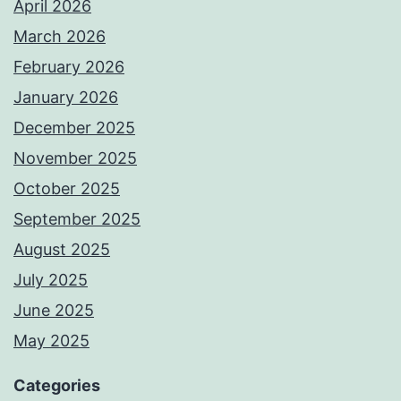
April 2026
March 2026
February 2026
January 2026
December 2025
November 2025
October 2025
September 2025
August 2025
July 2025
June 2025
May 2025
Categories