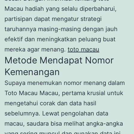
Macau hadiah yang selalu diperbaharui,
partisipan dapat mengatur strategi
taruhannya masing-masing dengan jauh
efektif dan meningkatkan peluang buat
mereka agar menang.
toto macau
Metode Mendapat Nomor
Kemenangan
Supaya menemukan nomor menang dalam
Toto Macau Macau, pertama krusial untuk
mengetahui corak dan data hasil
sebelumnya. Lewat pengolahan data
macau, saudara bisa melihat angka-angka
yang sering muncul dan gunakan data ini