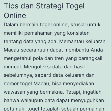
Tips dan Strategi Togel
Online
Dalam bermain togel online, krusial untuk
memiliki pemahaman yang konsisten
tentang data yang ada. Memantau keluaran
Macau secara rutin dapat membantu Anda
mengetahui pola dan tren yang barangkali
muncul. Mengoleksi data dari hasil
sebelumnya, seperti data keluaran dan
nomor togel Macau, bisa menyediakan
wawasan yang bermakna. Tetapi, ingatlah
bahwa walaupun data dapat menyuguhkan
petunjuk, togel tetaplah sebuah permainan