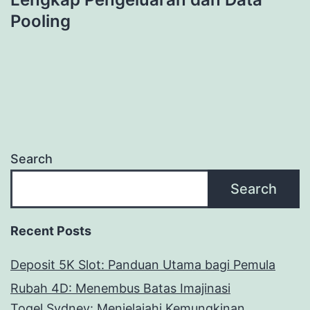
Pooling
Search
Search
Recent Posts
Deposit 5K Slot: Panduan Utama bagi Pemula
Rubah 4D: Menembus Batas Imajinasi
Togel Sydney: Menjelajahi Kemungkinan