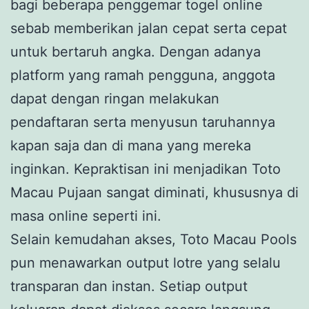
bagi beberapa penggemar togel online
sebab memberikan jalan cepat serta cepat
untuk bertaruh angka. Dengan adanya
platform yang ramah pengguna, anggota
dapat dengan ringan melakukan
pendaftaran serta menyusun taruhannya
kapan saja dan di mana yang mereka
inginkan. Kepraktisan ini menjadikan Toto
Macau Pujaan sangat diminati, khususnya di
masa online seperti ini.
Selain kemudahan akses, Toto Macau Pools
pun menawarkan output lotre yang selalu
transparan dan instan. Setiap output