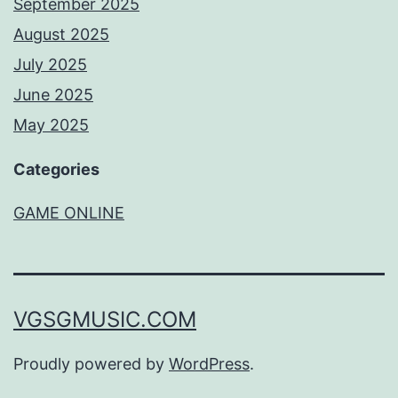
September 2025
August 2025
July 2025
June 2025
May 2025
Categories
GAME ONLINE
VGSGMUSIC.COM
Proudly powered by
WordPress
.