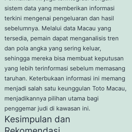
sistem data yang memberikan informasi
terkini mengenai pengeluaran dan hasil
sebelumnya. Melalui data Macau yang
tersedia, pemain dapat menganalisis tren
dan pola angka yang sering keluar,
sehingga mereka bisa membuat keputusan
yang lebih terinformasi sebelum memasang
taruhan. Keterbukaan informasi ini memang
menjadi salah satu keunggulan Toto Macau,
menjadikannya pilihan utama bagi
penggemar judi di kawasan ini.
Kesimpulan dan
Rekomendasi