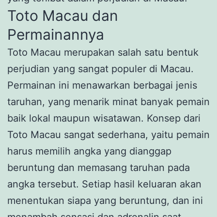
Toto Macau dan
Permainannya
Toto Macau merupakan salah satu bentuk
perjudian yang sangat populer di Macau.
Permainan ini menawarkan berbagai jenis
taruhan, yang menarik minat banyak pemain
baik lokal maupun wisatawan. Konsep dari
Toto Macau sangat sederhana, yaitu pemain
harus memilih angka yang dianggap
beruntung dan memasang taruhan pada
angka tersebut. Setiap hasil keluaran akan
menentukan siapa yang beruntung, dan ini
menambah sensasi dan adrenalin saat