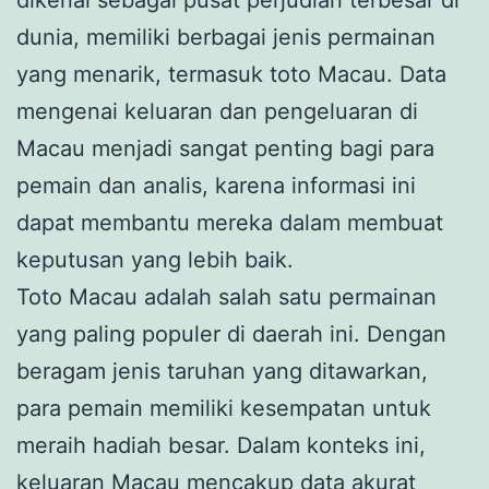
dunia, memiliki berbagai jenis permainan
yang menarik, termasuk toto Macau. Data
mengenai keluaran dan pengeluaran di
Macau menjadi sangat penting bagi para
pemain dan analis, karena informasi ini
dapat membantu mereka dalam membuat
keputusan yang lebih baik.
Toto Macau adalah salah satu permainan
yang paling populer di daerah ini. Dengan
beragam jenis taruhan yang ditawarkan,
para pemain memiliki kesempatan untuk
meraih hadiah besar. Dalam konteks ini,
keluaran Macau mencakup data akurat