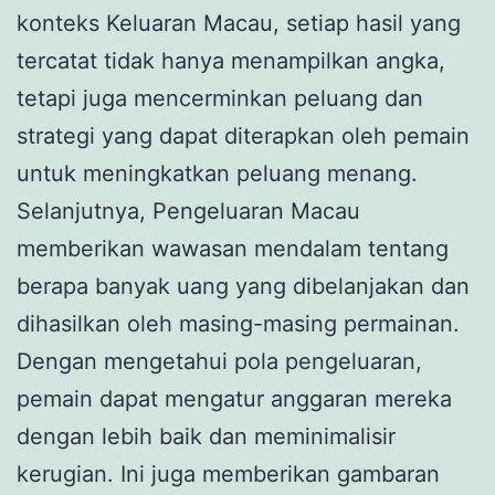
konteks Keluaran Macau, setiap hasil yang
tercatat tidak hanya menampilkan angka,
tetapi juga mencerminkan peluang dan
strategi yang dapat diterapkan oleh pemain
untuk meningkatkan peluang menang.
Selanjutnya, Pengeluaran Macau
memberikan wawasan mendalam tentang
berapa banyak uang yang dibelanjakan dan
dihasilkan oleh masing-masing permainan.
Dengan mengetahui pola pengeluaran,
pemain dapat mengatur anggaran mereka
dengan lebih baik dan meminimalisir
kerugian. Ini juga memberikan gambaran