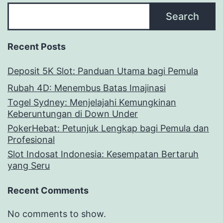
Search
Recent Posts
Deposit 5K Slot: Panduan Utama bagi Pemula
Rubah 4D: Menembus Batas Imajinasi
Togel Sydney: Menjelajahi Kemungkinan
Keberuntungan di Down Under
PokerHebat: Petunjuk Lengkap bagi Pemula dan
Profesional
Slot Indosat Indonesia: Kesempatan Bertaruh
yang Seru
Recent Comments
No comments to show.