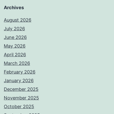
Archives
August 2026
July 2026
June 2026
May 2026
April 2026
March 2026
February 2026
January 2026
December 2025
November 2025
October 2025