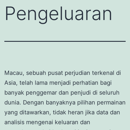
Pengeluaran
Macau, sebuah pusat perjudian terkenal di
Asia, telah lama menjadi perhatian bagi
banyak penggemar dan penjudi di seluruh
dunia. Dengan banyaknya pilihan permainan
yang ditawarkan, tidak heran jika data dan
analisis mengenai keluaran dan