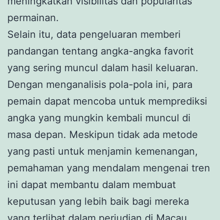
meningkatkan visibilitas dan popularitas
permainan.
Selain itu, data pengeluaran memberi
pandangan tentang angka-angka favorit
yang sering muncul dalam hasil keluaran.
Dengan menganalisis pola-pola ini, para
pemain dapat mencoba untuk memprediksi
angka yang mungkin kembali muncul di
masa depan. Meskipun tidak ada metode
yang pasti untuk menjamin kemenangan,
pemahaman yang mendalam mengenai tren
ini dapat membantu dalam membuat
keputusan yang lebih baik bagi mereka
yang terlibat dalam perjudian di Macau.