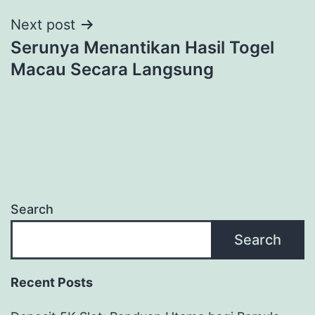
Next post
Serunya Menantikan Hasil Togel
Macau Secara Langsung
Search
Search
Recent Posts