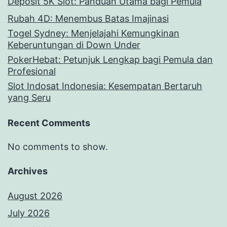
Deposit 5K Slot: Panduan Utama bagi Pemula
Rubah 4D: Menembus Batas Imajinasi
Togel Sydney: Menjelajahi Kemungkinan
Keberuntungan di Down Under
PokerHebat: Petunjuk Lengkap bagi Pemula dan
Profesional
Slot Indosat Indonesia: Kesempatan Bertaruh
yang Seru
Recent Comments
No comments to show.
Archives
August 2026
July 2026