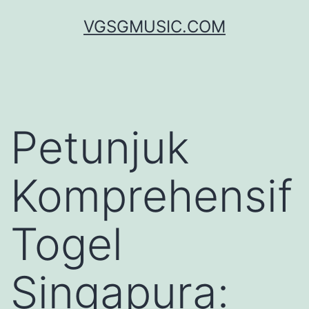
Skip
VGSGMUSIC.COM
to
content
Petunjuk
Komprehensif
Togel
Singapura: