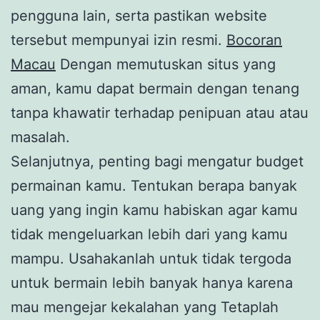
pengguna lain, serta pastikan website
tersebut mempunyai izin resmi.
Bocoran
Macau
Dengan memutuskan situs yang
aman, kamu dapat bermain dengan tenang
tanpa khawatir terhadap penipuan atau atau
masalah.
Selanjutnya, penting bagi mengatur budget
permainan kamu. Tentukan berapa banyak
uang yang ingin kamu habiskan agar kamu
tidak mengeluarkan lebih dari yang kamu
mampu. Usahakanlah untuk tidak tergoda
untuk bermain lebih banyak hanya karena
mau mengejar kekalahan yang Tetaplah