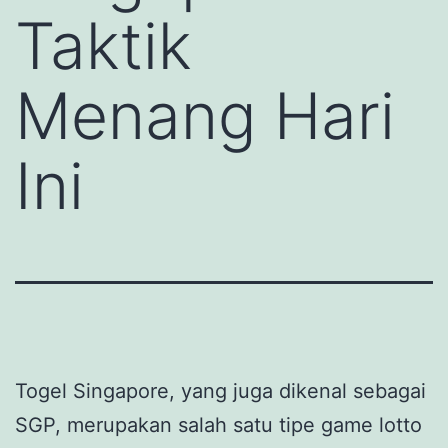
Taktik
Menang Hari
Ini
Togel Singapore, yang juga dikenal sebagai
SGP, merupakan salah satu tipe game lotto