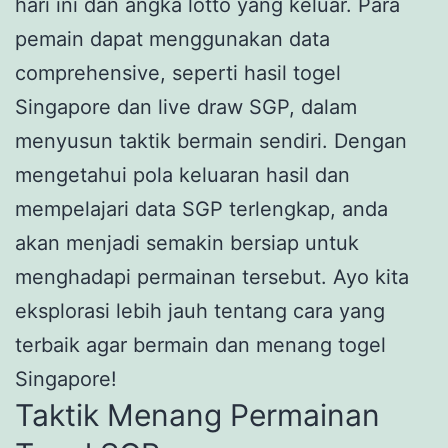
hari ini dan angka lotto yang keluar. Para
pemain dapat menggunakan data
comprehensive, seperti hasil togel
Singapore dan live draw SGP, dalam
menyusun taktik bermain sendiri. Dengan
mengetahui pola keluaran hasil dan
mempelajari data SGP terlengkap, anda
akan menjadi semakin bersiap untuk
menghadapi permainan tersebut. Ayo kita
eksplorasi lebih jauh tentang cara yang
terbaik agar bermain dan menang togel
Singapore!
Taktik Menang Permainan