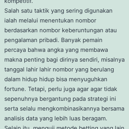
kompetitif.
Salah satu taktik yang sering digunakan
ialah melalui menentukan nombor
berdasarkan nombor keberuntungan atau
pengalaman pribadi. Banyak pemain
percaya bahwa angka yang membawa
makna penting bagi dirinya sendiri, misalnya
tanggal lahir lahir nombor yang berulang
dalam hidup hidup bisa menyuguhkan
fortune. Tetapi, perlu juga agar agar tidak
sepenuhnya bergantung pada strategi ini
serta selalu mengkombinasikannya bersama
analisis data yang lebih luas beragam.
Selain itu, menguji metode betting yang lain