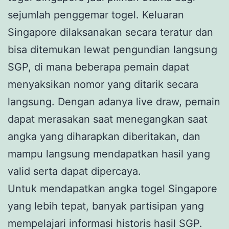
sejumlah penggemar togel. Keluaran
Singapore dilaksanakan secara teratur dan
bisa ditemukan lewat pengundian langsung
SGP, di mana beberapa pemain dapat
menyaksikan nomor yang ditarik secara
langsung. Dengan adanya live draw, pemain
dapat merasakan saat menegangkan saat
angka yang diharapkan diberitakan, dan
mampu langsung mendapatkan hasil yang
valid serta dapat dipercaya.
Untuk mendapatkan angka togel Singapore
yang lebih tepat, banyak partisipan yang
mempelajari informasi historis hasil SGP.