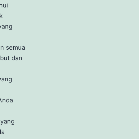
hui
k
 yang
an semua
ebut dan
yang
 Anda
 yang
da