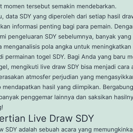
 momen tersebut semakin mendebarkan.
tu, data SDY yang diperoleh dari setiap hasil dra
kan informasi penting bagi para pemain. Denga
i pengeluaran SDY sebelumnya, banyak yang
a menganalisis pola angka untuk meningkatkan
di permainan togel SDY. Bagi Anda yang baru 
gel, mengikuti live draw SDY bisa menjadi cara 
erasakan atmosfer perjudian yang mengasyikkan
p mendapatkan hasil yang diimpikan. Bergabung
banyak penggemar lainnya dan saksikan hasilny
g!
ertian Live Draw SDY
aw SDY adalah sebuah acara yang memungkinka