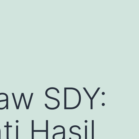
raw SDY:
i Hasil