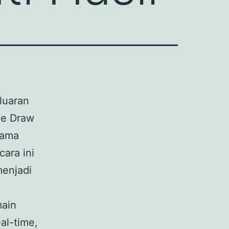
luaran
ve Draw
tama
ara ini
enjadi
main
al-time,