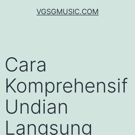
Skip
VGSGMUSIC.COM
to
content
Cara
Komprehensif
Undian
Langsung