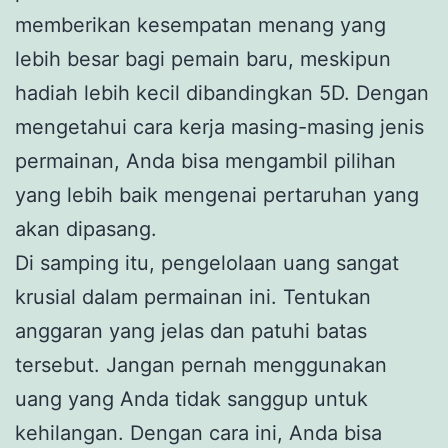
memberikan kesempatan menang yang
lebih besar bagi pemain baru, meskipun
hadiah lebih kecil dibandingkan 5D. Dengan
mengetahui cara kerja masing-masing jenis
permainan, Anda bisa mengambil pilihan
yang lebih baik mengenai pertaruhan yang
akan dipasang.
Di samping itu, pengelolaan uang sangat
krusial dalam permainan ini. Tentukan
anggaran yang jelas dan patuhi batas
tersebut. Jangan pernah menggunakan
uang yang Anda tidak sanggup untuk
kehilangan. Dengan cara ini, Anda bisa