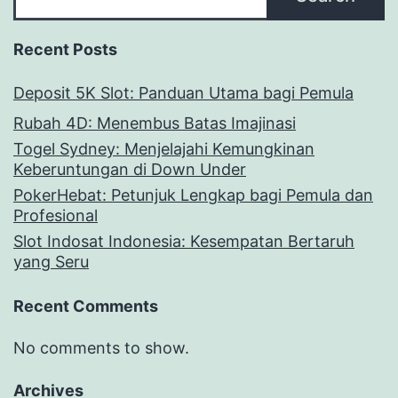
Recent Posts
Deposit 5K Slot: Panduan Utama bagi Pemula
Rubah 4D: Menembus Batas Imajinasi
Togel Sydney: Menjelajahi Kemungkinan
Keberuntungan di Down Under
PokerHebat: Petunjuk Lengkap bagi Pemula dan
Profesional
Slot Indosat Indonesia: Kesempatan Bertaruh
yang Seru
Recent Comments
No comments to show.
Archives