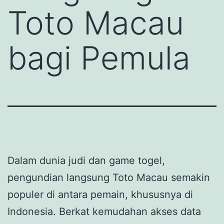
Toto Macau
bagi Pemula
Dalam dunia judi dan game togel,
pengundian langsung Toto Macau semakin
populer di antara pemain, khususnya di
Indonesia. Berkat kemudahan akses data