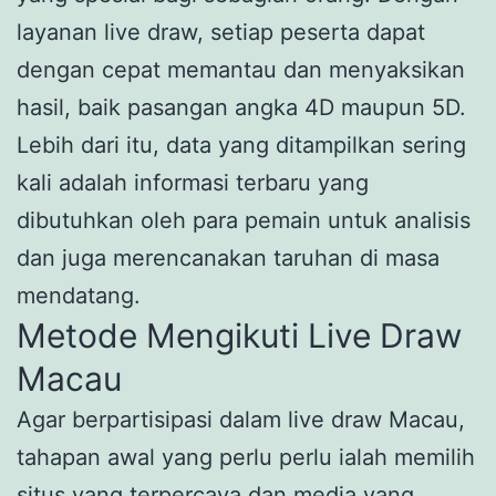
layanan live draw, setiap peserta dapat
dengan cepat memantau dan menyaksikan
hasil, baik pasangan angka 4D maupun 5D.
Lebih dari itu, data yang ditampilkan sering
kali adalah informasi terbaru yang
dibutuhkan oleh para pemain untuk analisis
dan juga merencanakan taruhan di masa
mendatang.
Metode Mengikuti Live Draw
Macau
Agar berpartisipasi dalam live draw Macau,
tahapan awal yang perlu perlu ialah memilih
situs yang terpercaya dan media yang