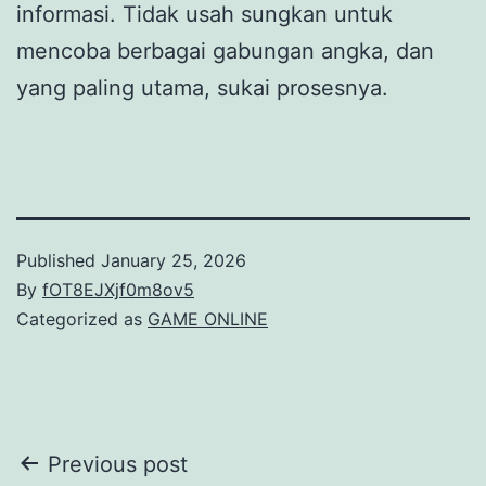
informasi. Tidak usah sungkan untuk
mencoba berbagai gabungan angka, dan
yang paling utama, sukai prosesnya.
Published
January 25, 2026
By
fOT8EJXjf0m8ov5
Categorized as
GAME ONLINE
Post
Previous post