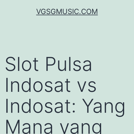
Skip
VGSGMUSIC.COM
to
content
Slot Pulsa
Indosat vs
Indosat: Yang
Mana yang