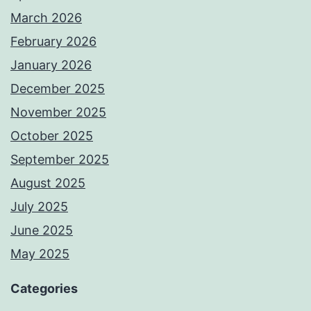
March 2026
February 2026
January 2026
December 2025
November 2025
October 2025
September 2025
August 2025
July 2025
June 2025
May 2025
Categories