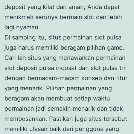
deposit yang kilat dan aman, Anda dapat
menikmati serunya bermain slot dari lebih
lagi nyaman.
Di samping itu, situs permainan slot pulsa
juga harus memiliki beragam pilihan game.
Cari lah situs yang menawarkan permainan
slot deposit pulsa indosat dan slot pulsa tri
dengan bermacam-macam konsep dan fitur
yang menarik. Pilihan permainan yang
beragam akan membuat setiap waktu
permainan jadi semakin menarik dan tidak
membosankan. Pastikan juga situs tersebut
memiliki ulasan baik dari pengguna yang