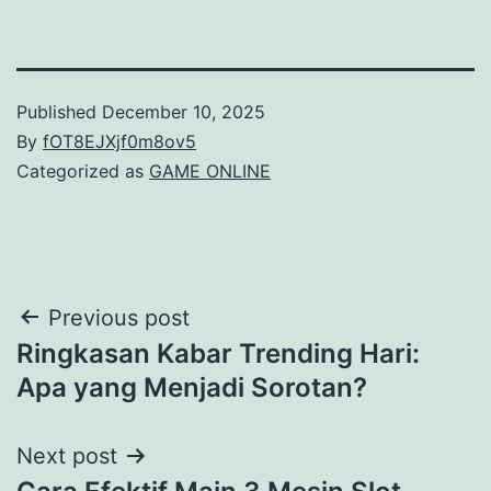
Published
December 10, 2025
By
fOT8EJXjf0m8ov5
Categorized as
GAME ONLINE
Post
Previous post
Ringkasan Kabar Trending Hari:
navigation
Apa yang Menjadi Sorotan?
Next post