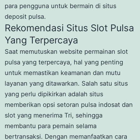
para pengguna untuk bermain di situs
deposit pulsa.
Rekomendasi Situs Slot Pulsa
Yang Terpercaya
Saat memutuskan website permainan slot
pulsa yang terpercaya, hal yang penting
untuk memastikan keamanan dan mutu
layanan yang ditawarkan. Salah satu situs
yang perlu dipikirkan adalah situs
memberikan opsi setoran pulsa indosat dan
slot yang menerima Tri, sehingga
membantu para pemain selama
bertransaksi. Dengan memanfaatkan cara