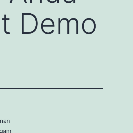
ot Demo
inan
agam