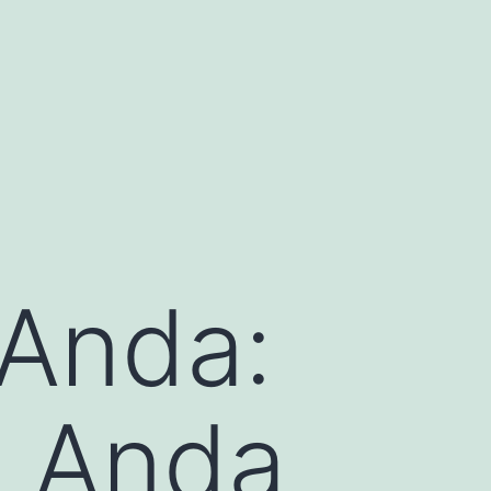
 Anda:
t Anda