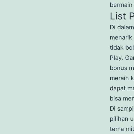
bermain 
List 
Di dalam
menarik 
tidak bo
Play. Ga
bonus me
meraih 
dapat me
bisa men
Di sampi
pilihan 
tema mi