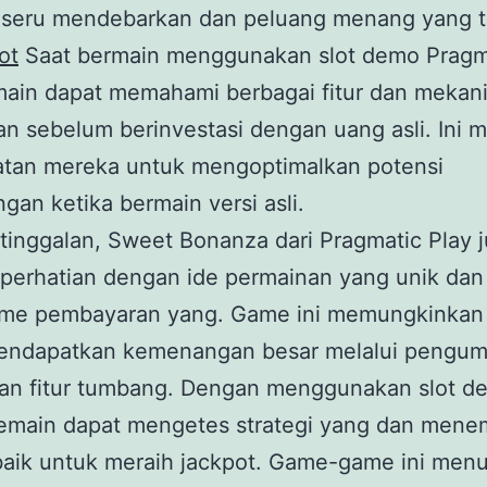
 seru mendebarkan dan peluang menang yang ti
ot
Saat bermain menggunakan slot demo Pragm
main dapat memahami berbagai fitur dan mekan
n sebelum berinvestasi dengan uang asli. Ini 
tan mereka untuk mengoptimalkan potensi
an ketika bermain versi asli.
tinggalan, Sweet Bonanza dari Pragmatic Play 
perhatian dengan ide permainan yang unik dan
me pembayaran yang. Game ini memungkinkan
endapatkan kemenangan besar melalui pengum
dan fitur tumbang. Dengan menggunakan slot d
 pemain dapat mengetes strategi yang dan men
baik untuk meraih jackpot. Game-game ini men