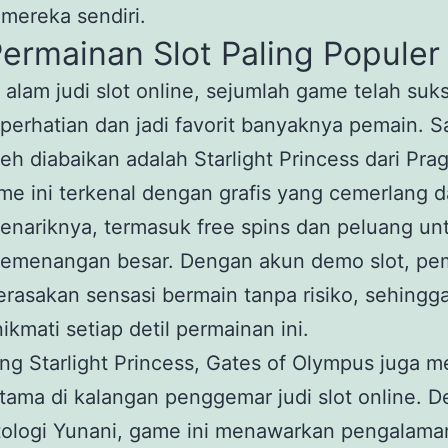
mereka sendiri.
Permainan Slot Paling Populer
 alam judi slot online, sejumlah game telah suk
perhatian dan jadi favorit banyaknya pemain. S
leh diabaikan adalah Starlight Princess dari Pra
me ini terkenal dengan grafis yang cemerlang da
nariknya, termasuk free spins dan peluang un
kemenangan besar. Dengan akun demo slot, pe
rasakan sensasi bermain tanpa risiko, sehingg
ikmati setiap detil permainan ini.
ng Starlight Princess, Gates of Olympus juga m
utama di kalangan penggemar judi slot online. 
tologi Yunani, game ini menawarkan pengalama