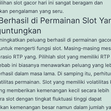
lihan slot gacor hari ini sangat beragam dan
ikan pengalaman yang seru.
Berhasil di Permainan Slot Ya
untungkan
ingkatkan peluang berhasil di permainan gacor
untuk mengerti fungsi slot. Masing-masing mes
 rasio RTP yang. Pilihlah slot yang memiliki RT
sebab ini biasanya menawarkan peluang yang leb
rhasil dalam masa lama. Di samping itu, perhit
tilitas permainan. Slot yang memiliki volatilitas 
ng memberikan kemenangan kecil secara lebih 
a slot dengan tingkat fluktuasi tinggi dapat
kan kemenangan besar namun dalam jumlah ya