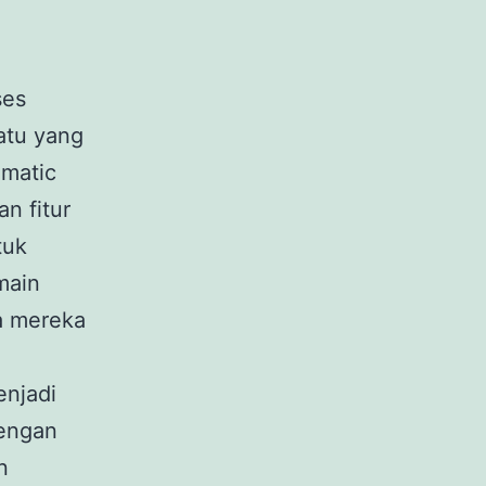
ses
atu yang
gmatic
n fitur
tuk
main
a mereka
enjadi
Dengan
n