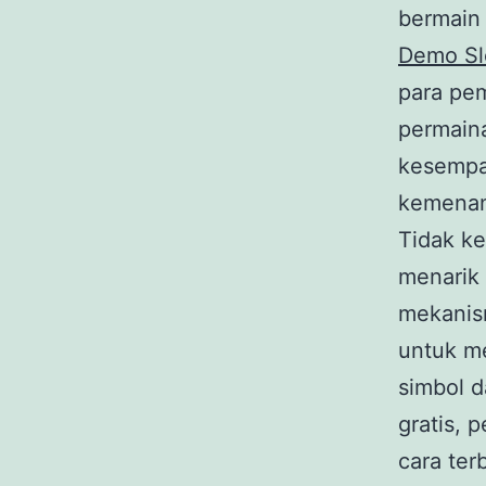
bermain
Demo Sl
para pe
permaina
kesempa
kemenang
Tidak ke
menarik 
mekanis
untuk m
simbol 
gratis,
cara ter