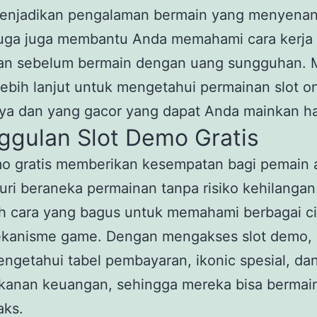
enjadikan pengalaman bermain yang menyena
uga juga membantu Anda memahami cara kerja
an sebelum bermain dengan uang sungguhan. Ma
 lebih lanjut untuk mengetahui permainan slot o
ya dan yang gacor yang dapat Anda mainkan har
ggulan Slot Demo Gratis
mo gratis memberikan kesempatan bagi pemain 
ri beraneka permainan tanpa risiko kehilangan
ah cara yang bagus untuk memahami berbagai ci
ekanisme game. Dengan mengakses slot demo,
ngetahui tabel pembayaran, ikonic spesial, dan
ekanan keuangan, sehingga mereka bisa bermai
aks.