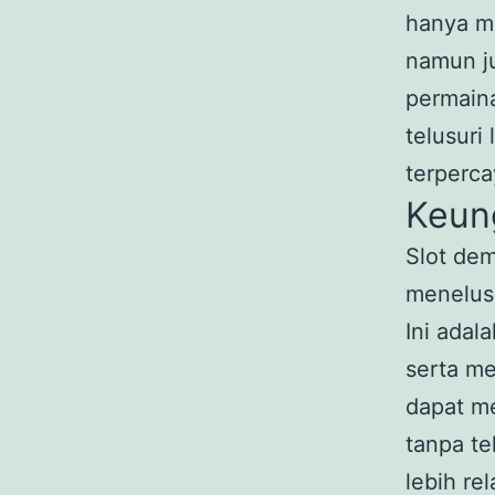
hanya m
namun j
permain
telusuri
terperca
Keun
Slot de
menelusu
Ini adal
serta m
dapat me
tanpa t
lebih rel