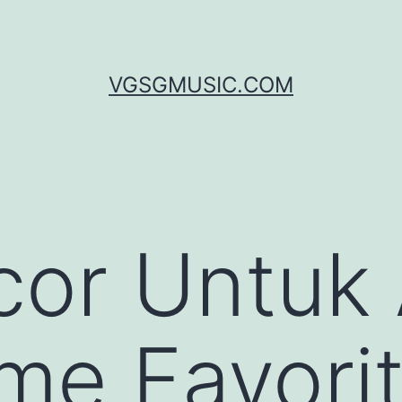
VGSGMUSIC.COM
cor Untuk
me Favori