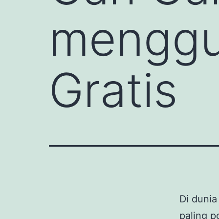
menggu
Gratis
Di dunia
paling p